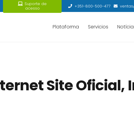
Suporte de
+351-800-500-477
ventas
acesso
Plataforma
Servicios
Notícia
ternet Site Oficial,