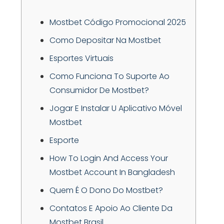
Mostbet Código Promocional 2025
Como Depositar Na Mostbet
Esportes Virtuais
Como Funciona To Suporte Ao
Consumidor De Mostbet?
Jogar E Instalar U Aplicativo Móvel
Mostbet
Esporte
How To Login And Access Your
Mostbet Account In Bangladesh
Quem É O Dono Do Mostbet?
Contatos E Apoio Ao Cliente Da
Mostbet Brasil