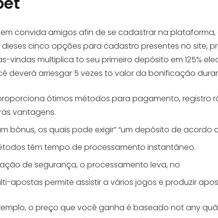
bet
m convida amigos afin de se cadastrar na plataforma, en
ieses cinco opções para cadastro presentes no site, pree
-vindas multiplica to seu primeiro depósito em 125% ele
ê deverá arriesgar 5 vezes to valor da bonificação dur
t proporciona ótimos métodos para pagamento, registro 
tras vantagens.
um bônus, os quais pode exigir” “um depósito de acordo 
 métodos têm tempo de processamento instantâneo.
cação de segurança, o processamento leva, no
i-apostas permite assistir a vários jogos e produzir apo
xemplo, o preço que você ganha é baseado not any quã