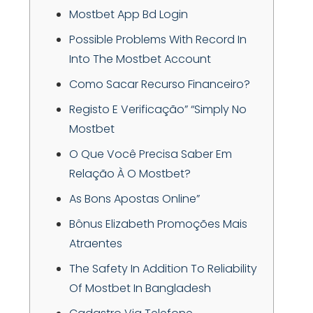
Mostbet App Bd Login
Possible Problems With Record In
Into The Mostbet Account
Como Sacar Recurso Financeiro?
Registo E Verificação” “Simply No
Mostbet
O Que Você Precisa Saber Em
Relação À O Mostbet?
As Bons Apostas Online”
Bônus Elizabeth Promoções Mais
Atraentes
The Safety In Addition To Reliability
Of Mostbet In Bangladesh