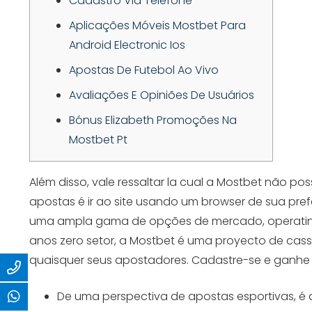
Cadastro Via Telefone
Aplicações Móveis Mostbet Para
Android Electronic Ios
Apostas De Futebol Ao Vivo
Avaliações E Opiniões De Usuários
Bónus Elizabeth Promoções Na
Mostbet Pt
Além disso, vale ressaltar la cual a Mostbet não p
apostas é ir ao site usando um browser de sua pref
uma ampla gama de opções de mercado, operating-
anos zero setor, a Mostbet é uma proyecto de cass
quaisquer seus apostadores. Cadastre-se e ganhe 1 
De uma perspectiva de apostas esportivas, é