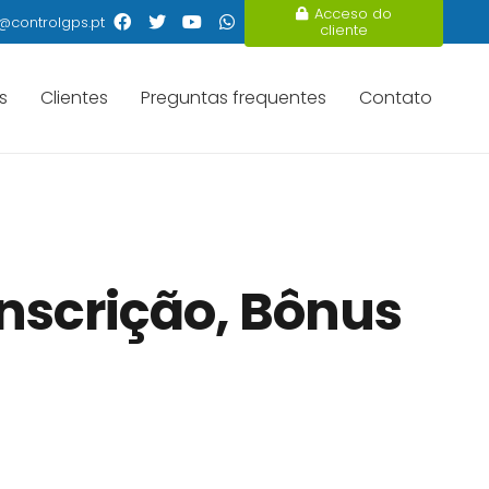
Acceso do
@controlgps.pt
cliente
s
Clientes
Preguntas frequentes
Contato
 Inscrição, Bônus