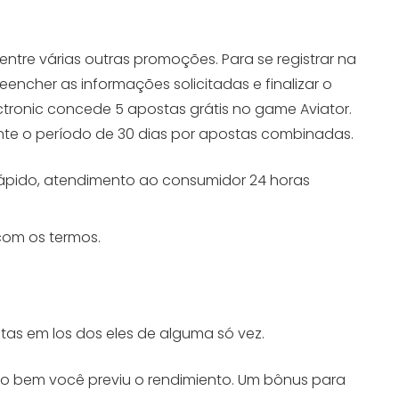
tre várias outras promoções. Para se registrar na
ncher as informações solicitadas e finalizar o
ctronic concede 5 apostas grátis no game Aviator.
ante o período de 30 dias por apostas combinadas.
rápido, atendimento ao consumidor 24 horas
com os termos.
stas em los dos eles de alguma só vez.
o bem você previu o rendimiento. Um bônus para