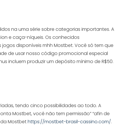
idos na uma série sobre categorias importantes. A
cion e caça-níqueis. Os conhecidos
s jogos disponíveis mhh Mostbet. Você só tem que
lidade de usar nosso código promocional especial
nus incluem produzir um depósito mínimo de R$50.
iadas, tendo cinco possibilidades ao todo. A
onta Mostbet, você não tem permissão” “afin de
s da Mostbet
https://mostbet-brasil-cassino.com/
.