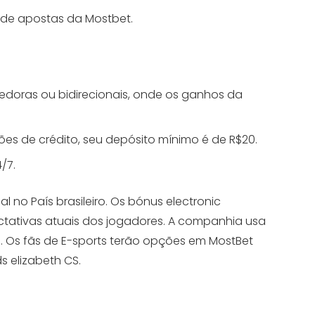
 de apostas da Mostbet.
edoras ou bidirecionais, onde os ganhos da
es de crédito, seu depósito mínimo é de R$20.
/7.
 no País brasileiro. Os bónus electronic
tativas atuais dos jogadores. A companhia usa
. Os fãs de E-sports terão opções em MostBet
s elizabeth CS.