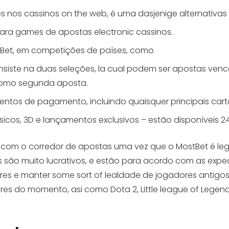
s nos cassinos on the web, é uma dasjenige alternativas
ara games de apostas electronic cassinos.
Bet, em competições de países, como
siste na duas seleções, la cual podem ser apostas venc
como segunda aposta.
ntos de pagamento, incluindo quaisquer principais cartõ
sicos, 3D e lançamentos exclusivos – estão disponíveis 24
 com o corredor de apostas uma vez que o MostBet é legal
ão muito lucrativos, e estão para acordo com as expec
es e manter some sort of lealdade de jogadores antigos
es do momento, asi como Dota 2, Little league of Legend