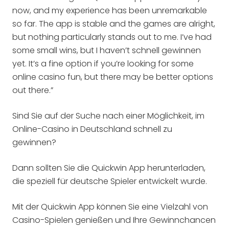
now, and my experience has been unremarkable
so far. The app is stable and the games are alright,
but nothing particularly stands out to me. I’ve had
some small wins, but I haven’t schnell gewinnen
yet. It’s a fine option if you’re looking for some
online casino fun, but there may be better options
out there.”
Sind Sie auf der Suche nach einer Möglichkeit, im
Online-Casino in Deutschland schnell zu
gewinnen?
Dann sollten Sie die Quickwin App herunterladen,
die speziell für deutsche Spieler entwickelt wurde.
Mit der Quickwin App können Sie eine Vielzahl von
Casino-Spielen genießen und Ihre Gewinnchancen