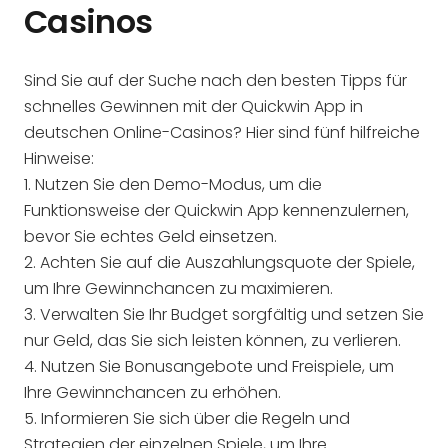
Casinos
Sind Sie auf der Suche nach den besten Tipps für
schnelles Gewinnen mit der Quickwin App in
deutschen Online-Casinos? Hier sind fünf hilfreiche
Hinweise:
1. Nutzen Sie den Demo-Modus, um die
Funktionsweise der Quickwin App kennenzulernen,
bevor Sie echtes Geld einsetzen.
2. Achten Sie auf die Auszahlungsquote der Spiele,
um Ihre Gewinnchancen zu maximieren.
3. Verwalten Sie Ihr Budget sorgfältig und setzen Sie
nur Geld, das Sie sich leisten können, zu verlieren.
4. Nutzen Sie Bonusangebote und Freispiele, um
Ihre Gewinnchancen zu erhöhen.
5. Informieren Sie sich über die Regeln und
Strategien der einzelnen Spiele, um Ihre