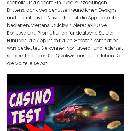
schnelle und sichere Ein- und Auszahlungen.
Drittens, dank des benutzerfreundlichen Designs
und der intuitiven Navigation ist die App einfach zu
bedienen. Viertens, Quickwin bietet exklusive
Bonusse und Promotionen für deutsche Spieler.
Fünftens, die App ist mit allen Geräten kompatibel,
was bedeutet, Sie können von überall und jederzeit
spielen. Probieren Sie Quickwin aus und erleben Sie
die Vorteile selbst!