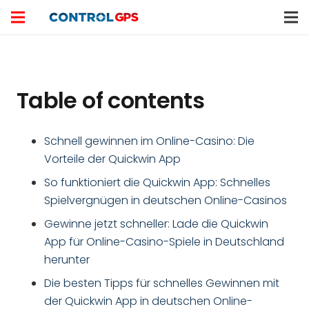
Table of contents
Schnell gewinnen im Online-Casino: Die
Vorteile der Quickwin App
So funktioniert die Quickwin App: Schnelles
Spielvergnügen in deutschen Online-Casinos
Gewinne jetzt schneller: Lade die Quickwin
App für Online-Casino-Spiele in Deutschland
herunter
Die besten Tipps für schnelles Gewinnen mit
der Quickwin App in deutschen Online-