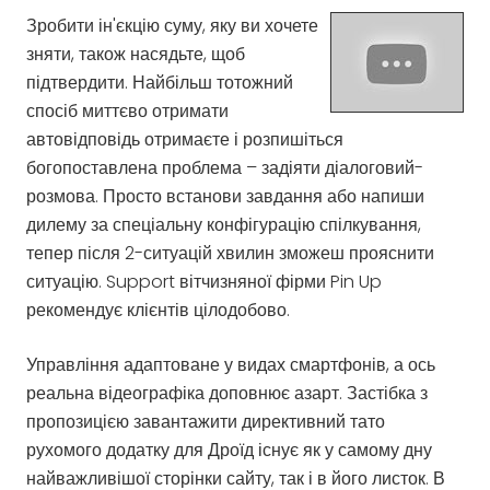
Зробити ін'єкцію суму, яку ви хочете
зняти, також насядьте, щоб
підтвердити. Найбільш тотожний
спосіб миттєво отримати
автовідповідь отримаєте і розпишіться
богопоставлена ​​проблема – задіяти діалоговий-
розмова. Просто встанови завдання або напиши
дилему за спеціальну конфігурацію спілкування,
тепер після 2-ситуацій хвилин зможеш прояснити
ситуацію. Support вітчизняної фірми Pin Up
рекомендує клієнтів цілодобово.
Управління адаптоване у видах смартфонів, а ось
реальна відеографіка доповнює азарт. Застібка з
пропозицією завантажити директивний тато
рухомого додатку для Дроїд існує як у самому дну
найважливішої сторінки сайту, так і в його листок. В