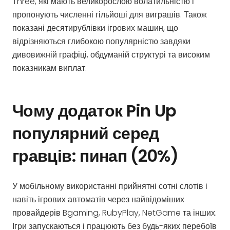
Three, які мають великорослою волатильністю і
пропонують численні гільйоші для виграшів. Також
показані десятирублівки ігрових машин, що
відрізняються глибокою популярністю завдяки
дивовижній графіці, обдуманій структурі та високим
показникам виплат.
Чому додаток Pin Up
популярний серед
гравців: пинап (20%)
У мобільному використанні прийнятні сотні слотів і
навіть ігрових автоматів через найвідоміших
провайдерів Bgaming, RubyPlay, NetGame та інших.
Ігри запускаються і працюють без будь-яких перебоїв