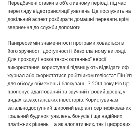
Передбачені ставки в об'єктивному періоді, під час
перегляду відеотрансляції уявлень. Це послужить на
довільний аспект розбирати домашні переваги, крім
звернення до служби допомоги.
Панкреозимін знаменитості програми ховається в
його зручності, доступності і безоплатному вигляді.
Для проходу і нової також останньої версії
використання, користувачі підвищують відвідати оф
журнал або скористатися робітником геліостат Пін Уп
для обходу обмежень і блокувань. З 2014 року Pin Up
пропонує адаптований та зручний ігровий досвід у
видах казахстанських інвесторів. Користувачам
загальнодоступний широкий варіант сертифікованих
гральний будинок-уявлень, бонусів і ще надійних
платіжних рішень – а як алопатичних, так і цифрових.