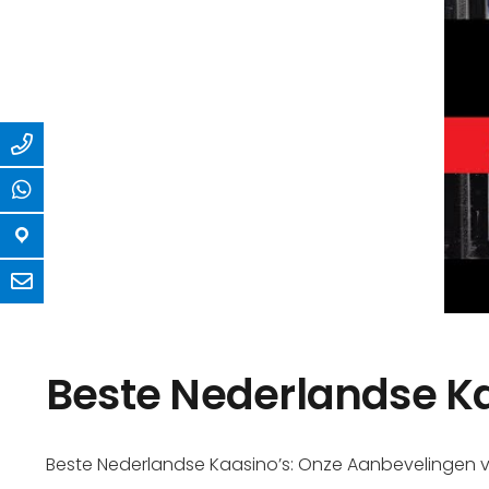
Beste Nederlandse Ka
Beste Nederlandse Kaasino’s: Onze Aanbevelingen v