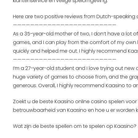
klantenservice en veilige spelomgeving.
Here are two positive reviews from Dutch-speaking 
————————————————————————
As a 35-year-old mother of two, I don’t have a lot of
games, and I can play from the comfort of my own 
quickly and helped me out. I highly recommend Kaas
————————————————————————
I’m a 27-year-old student and I love trying out new o
huge variety of games to choose from, and the grap
generous. Overall, I highly recommend Kaasino to a
Zoekt u de beste Kaasino online casino spelen voor N
betrouwbaarheid van Kaasino en hoe u er worden ku
Wat zijn de beste spellen om te spelen op Kaasino?