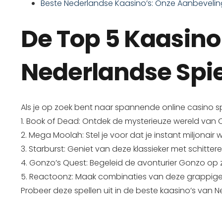
Beste Nederlandse Kaasino’s: Onze Aanbevelin
De Top 5 Kaasino
Nederlandse Spie
Als je op zoek bent naar spannende online casino sp
1. Book of Dead: Ontdek de mysterieuze wereld van 
2. Mega Moolah: Stel je voor dat je instant miljonair
3. Starburst: Geniet van deze klassieker met schitte
4. Gonzo’s Quest: Begeleid de avonturier Gonzo op z
5. Reactoonz: Maak combinaties van deze grappige
Probeer deze spellen uit in de beste kaasino’s van N