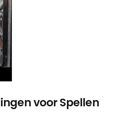
ingen voor Spellen