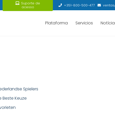
Suporte de
+351-800-500-477
ventas
acesso
Plataforma
Servicios
Notícia
ederlandse Spielers
e Beste Keuze
vorieten