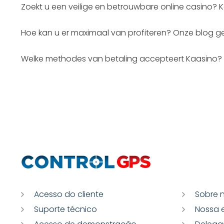
Zoekt u een veilige en betrouwbare online casino? 
Hoe kan u er maximaal van profiteren? Onze blog 
Welke methodes van betaling accepteert Kaasino? U k
Acesso do cliente
Sobre 
Suporte técnico
Nossa 