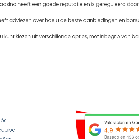
Kaasino heeft een goede reputatie en is gereguleerd doo
geeft adviezen over hoe u de beste aanbiedingen en bon
unt kiezen uit verschillende opties, met inbegrip van ban
nós
Valoración en Go
4.9
equipe
Basado en
436
op