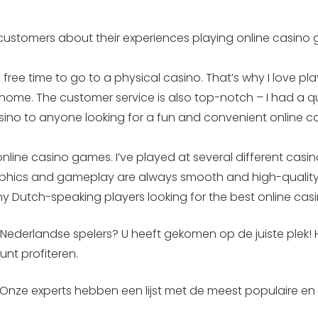
customers about their experiences playing online casino
 free time to go to a physical casino. That’s why I love p
home. The customer service is also top-notch – I had a
ino to anyone looking for a fun and convenient online c
nline casino games. I’ve played at several different casin
hics and gameplay are always smooth and high-quality. I
ny Dutch-speaking players looking for the best online ca
ederlandse spelers? U heeft gekomen op de juiste plek! Hi
nt profiteren.
 Onze experts hebben een lijst met de meest populaire e