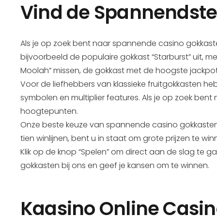
Vind de Spannendste
Als je op zoek bent naar spannende casino gokkasten
bijvoorbeeld de populaire gokkast “Starburst” uit, 
Moolah” missen, de gokkast met de hoogste jackpot
Voor de liefhebbers van klassieke fruitgokkasten hebb
symbolen en multiplier features. Als je op zoek bent
hoogtepunten.
Onze beste keuze van spannende casino gokkasten is
tien winlijnen, bent u in staat om grote prijzen te w
Klik op de knop “Spelen” om direct aan de slag te
gokkasten bij ons en geef je kansen om te winnen.
Kaasino Online Casin