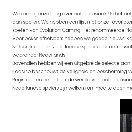
Welkom bij onze blog over online casino’s! In het 
aan spellen. We hebben een lijst met onze favoriet
spellen van Evolution Gaming. Het renommeerde Pl
Voor pokerliefhebbers hebben we goede nieuws: Kaas
Natuurlijk kunnen Nederlandse spelers ook de klassieke
waaronder Nederlands.
Bovendien hebben wij een uitgebreide selectie aan
Kaasino beschouwt de veiligheid en bescherming van
Registreer nu en ontdek de wereld van online casino
Nederlandse spelers zijn welkom om mee te doen me