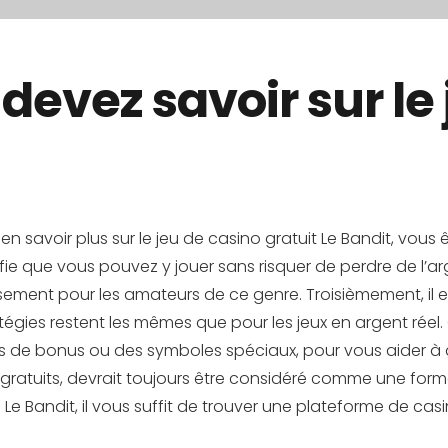
devez savoir sur le
n savoir plus sur le jeu de casino gratuit Le Bandit, vous 
ifie que vous pouvez y jouer sans risquer de perdre de l’a
ssement pour les amateurs de ce genre. Troisièmement, i
stratégies restent les mêmes que pour les jeux en argent r
urs de bonus ou des symboles spéciaux, pour vous aider 
e gratuits, devrait toujours être considéré comme une f
Le Bandit, il vous suffit de trouver une plateforme de casi