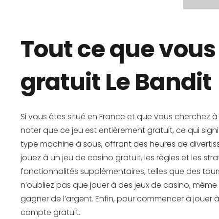
Tout ce que vous 
gratuit Le Bandit
Si vous êtes situé en France et que vous cherchez à e
noter que ce jeu est entièrement gratuit, ce qui sign
type machine à sous, offrant des heures de diverti
jouez à un jeu de casino gratuit, les règles et les 
fonctionnalités supplémentaires, telles que des to
n’oubliez pas que jouer à des jeux de casino, mêm
gagner de l’argent. Enfin, pour commencer à jouer à 
compte gratuit.