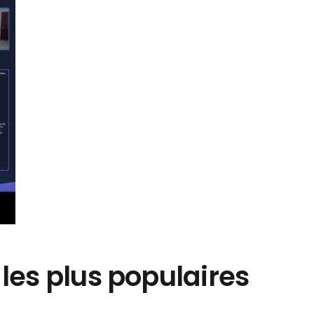
 les plus populaires