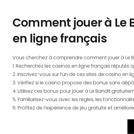
Comment jouer à Le B
en ligne français
Vous cherchez à comprendre comment jouer à Le Bandi
1. Recherchez les casinos en ligne français réputés q
2. Inscrivez-vous sur l’un de ces sites de casino en 
3. Vérifiez si le casino propose des bonus sans dép
4. Utilisez ces bonus pour jouer à Le Bandit gratuiteme
5. Familiarisez-vous avec les règles, les fonctionnalit
6. Profitez de l’expérience de jeu gratuite et améli