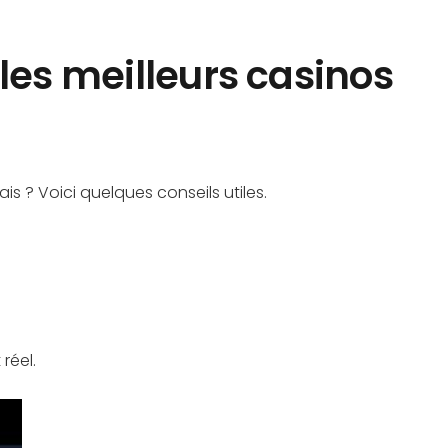
les meilleurs casinos
s ? Voici quelques conseils utiles.
réel.