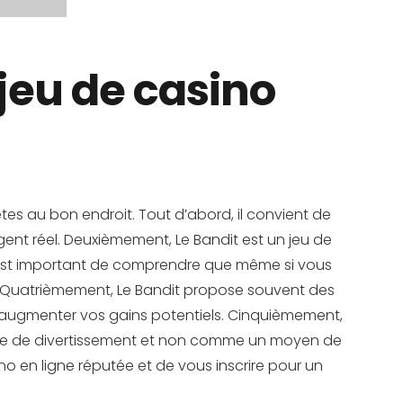
 jeu de casino
êtes au bon endroit. Tout d’abord, il convient de
rgent réel. Deuxièmement, Le Bandit est un jeu de
l est important de comprendre que même si vous
éel. Quatrièmement, Le Bandit propose souvent des
à augmenter vos gains potentiels. Cinquièmement,
orme de divertissement et non comme un moyen de
no en ligne réputée et de vous inscrire pour un