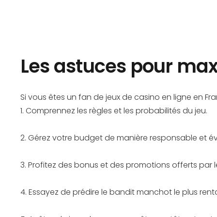
Les astuces pour maxi
Si vous êtes un fan de jeux de casino en ligne en Fr
1. Comprennez les règles et les probabilités du jeu.
2. Gérez votre budget de manière responsable et évit
3. Profitez des bonus et des promotions offerts par l
4. Essayez de prédire le bandit manchot le plus rent