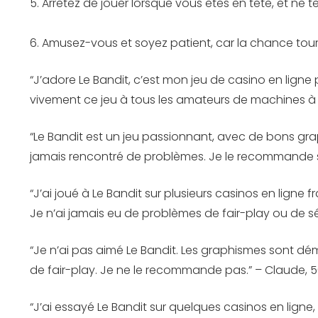
5. Arrêtez de jouer lorsque vous êtes en tête, et ne 
6. Amusez-vous et soyez patient, car la chance tou
“J’adore Le Bandit, c’est mon jeu de casino en ligne
vivement ce jeu à tous les amateurs de machines à 
“Le Bandit est un jeu passionnant, avec de bons graph
jamais rencontré de problèmes. Je le recommande san
“J’ai joué à Le Bandit sur plusieurs casinos en ligne
Je n’ai jamais eu de problèmes de fair-play ou de sé
“Je n’ai pas aimé Le Bandit. Les graphismes sont dém
de fair-play. Je ne le recommande pas.” – Claude, 
“J’ai essayé Le Bandit sur quelques casinos en ligne, 