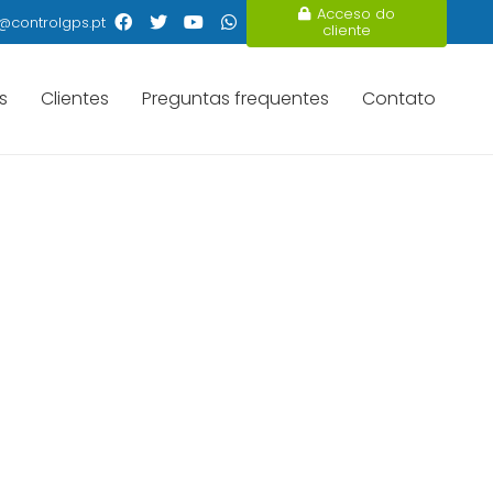
Acceso do
@controlgps.pt
cliente
s
Clientes
Preguntas frequentes
Contato