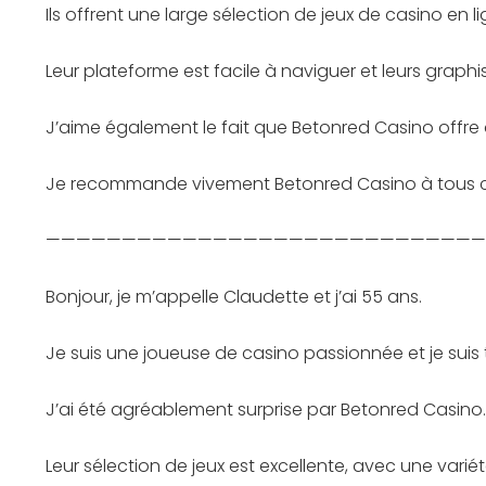
Ils offrent une large sélection de jeux de casino en l
Leur plateforme est facile à naviguer et leurs grap
J’aime également le fait que Betonred Casino offre 
Je recommande vivement Betonred Casino à tous ceu
—————————————————————————————
Bonjour, je m’appelle Claudette et j’ai 55 ans.
Je suis une joueuse de casino passionnée et je suis
J’ai été agréablement surprise par Betonred Casino.
Leur sélection de jeux est excellente, avec une varié