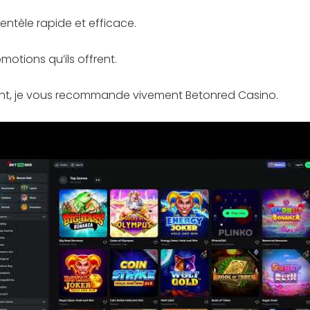
entèle rapide et efficace.
otions qu’ils offrent.
sant, je vous recommande vivement Betonred Casino.