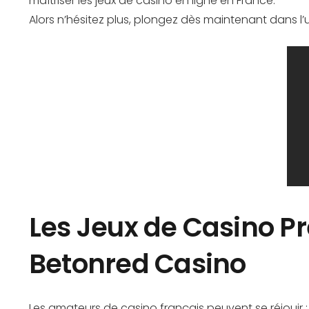
maîtriser les jeux de casino en ligne en France.
Alors n’hésitez plus, plongez dès maintenant dans 
Les Jeux de Casino Pr
Betonred Casino
Les amateurs de casino français peuvent se réjouir :