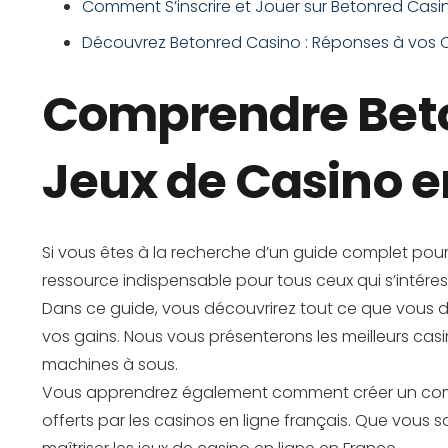
Comment S’inscrire et Jouer sur Betonred Casi
Découvrez Betonred Casino : Réponses à vos 
Comprendre Beto
Jeux de Casino e
Si vous êtes à la recherche d’un guide complet pour
ressource indispensable pour tous ceux qui s’intére
Dans ce guide, vous découvrirez tout ce que vous deve
vos gains. Nous vous présenterons les meilleurs casinos
machines à sous.
Vous apprendrez également comment créer un compte,
offerts par les casinos en ligne français. Que vous