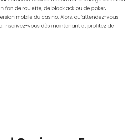
n fan de roulette, de blackjack ou de poker,
version mobile du casino. Alors, qu’attendez-vous
o. Inscrivez-vous dès maintenant et profitez de