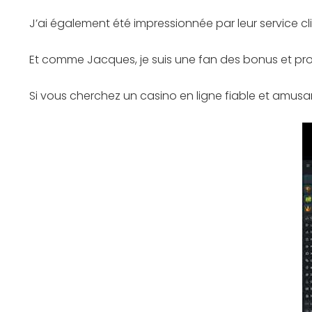
J’ai également été impressionnée par leur service cli
Et comme Jacques, je suis une fan des bonus et prom
Si vous cherchez un casino en ligne fiable et amu