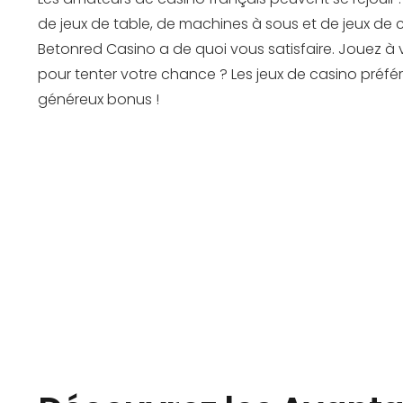
de jeux de table, de machines à sous et de jeux de c
Betonred Casino a de quoi vous satisfaire. Jouez à 
pour tenter votre chance ? Les jeux de casino préfé
généreux bonus !