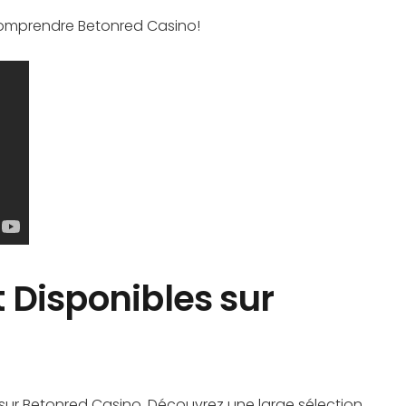
 Comprendre Betonred Casino!
 Disponibles sur
s sur Betonred Casino. Découvrez une large sélection