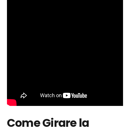
Come Girare la