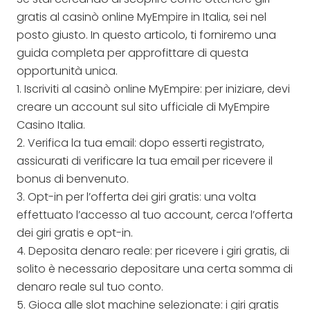
gratis al casinò online MyEmpire in Italia, sei nel
posto giusto. In questo articolo, ti forniremo una
guida completa per approfittare di questa
opportunità unica.
1. Iscriviti al casinò online MyEmpire: per iniziare, devi
creare un account sul sito ufficiale di MyEmpire
Casino Italia.
2. Verifica la tua email: dopo esserti registrato,
assicurati di verificare la tua email per ricevere il
bonus di benvenuto.
3. Opt-in per l’offerta dei giri gratis: una volta
effettuato l’accesso al tuo account, cerca l’offerta
dei giri gratis e opt-in.
4. Deposita denaro reale: per ricevere i giri gratis, di
solito è necessario depositare una certa somma di
denaro reale sul tuo conto.
5. Gioca alle slot machine selezionate: i giri gratis