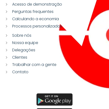
Acesso de demonstração
Perguntas frequentes
Calculando a economia
Processos personalizados
Sobre nós
Nossa equipe
Delegações
Clientes
Trabalhar com a gente
Contato