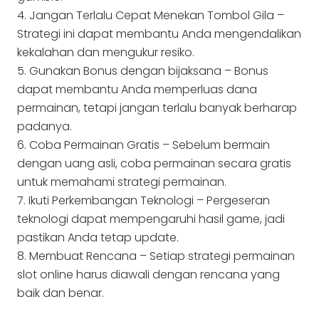
4. Jangan Terlalu Cepat Menekan Tombol Gila –
Strategi ini dapat membantu Anda mengendalikan
kekalahan dan mengukur resiko.
5. Gunakan Bonus dengan bijaksana – Bonus
dapat membantu Anda memperluas dana
permainan, tetapi jangan terlalu banyak berharap
padanya.
6. Coba Permainan Gratis – Sebelum bermain
dengan uang asli, coba permainan secara gratis
untuk memahami strategi permainan.
7. Ikuti Perkembangan Teknologi – Pergeseran
teknologi dapat mempengaruhi hasil game, jadi
pastikan Anda tetap update.
8. Membuat Rencana – Setiap strategi permainan
slot online harus diawali dengan rencana yang
baik dan benar.