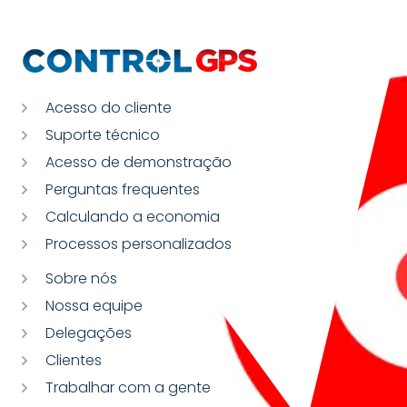
Acesso do cliente
Suporte técnico
Acesso de demonstração
Perguntas frequentes
Calculando a economia
Processos personalizados
Sobre nós
Nossa equipe
Delegações
Clientes
Trabalhar com a gente