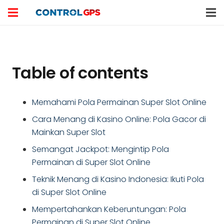
Table of contents
Memahami Pola Permainan Super Slot Online
Cara Menang di Kasino Online: Pola Gacor di
Mainkan Super Slot
Semangat Jackpot: Mengintip Pola
Permainan di Super Slot Online
Teknik Menang di Kasino Indonesia: Ikuti Pola
di Super Slot Online
Mempertahankan Keberuntungan: Pola
Permainan di Super Slot Online