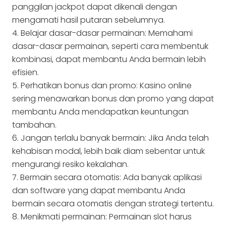
panggilan jackpot dapat dikenali dengan
mengamati hasil putaran sebelumnya.
4. Belajar dasar-dasar permainan: Memahami
dasar-dasar permainan, seperti cara membentuk
kombinasi, dapat membantu Anda bermain lebih
efisien.
5. Perhatikan bonus dan promo: Kasino online
sering menawarkan bonus dan promo yang dapat
membantu Anda mendapatkan keuntungan
tambahan.
6. Jangan terlalu banyak bermain: Jika Anda telah
kehabisan modal, lebih baik diam sebentar untuk
mengurangi resiko kekalahan.
7. Bermain secara otomatis: Ada banyak aplikasi
dan software yang dapat membantu Anda
bermain secara otomatis dengan strategi tertentu.
8. Menikmati permainan: Permainan slot harus