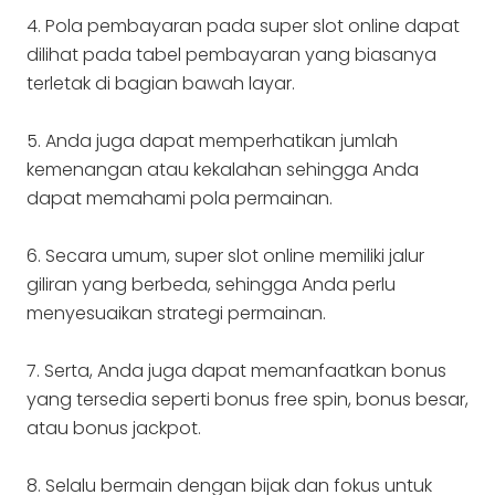
4. Pola pembayaran pada super slot online dapat
dilihat pada tabel pembayaran yang biasanya
terletak di bagian bawah layar.
5. Anda juga dapat memperhatikan jumlah
kemenangan atau kekalahan sehingga Anda
dapat memahami pola permainan.
6. Secara umum, super slot online memiliki jalur
giliran yang berbeda, sehingga Anda perlu
menyesuaikan strategi permainan.
7. Serta, Anda juga dapat memanfaatkan bonus
yang tersedia seperti bonus free spin, bonus besar,
atau bonus jackpot.
8. Selalu bermain dengan bijak dan fokus untuk