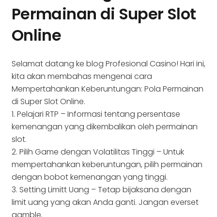
Permainan di Super Slot
Online
Selamat datang ke blog Profesional Casino! Hari ini,
kita akan membahas mengenai cara
Mempertahankan Keberuntungan: Pola Permainan
di Super Slot Online.
1. Pelajari RTP – Informasi tentang persentase
kemenangan yang dikembalikan oleh permainan
slot.
2. Pilih Game dengan Volatilitas Tinggi – Untuk
mempertahankan keberuntungan, pilih permainan
dengan bobot kemenangan yang tinggi.
3. Setting Limitt Uang – Tetap bijaksana dengan
limit uang yang akan Anda ganti. Jangan everset
gamble.