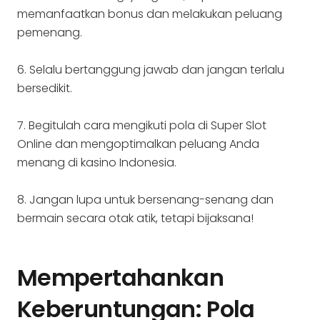
memanfaatkan bonus dan melakukan peluang
pemenang.
6. Selalu bertanggung jawab dan jangan terlalu
bersedikit.
7. Begitulah cara mengikuti pola di Super Slot
Online dan mengoptimalkan peluang Anda
menang di kasino Indonesia.
8. Jangan lupa untuk bersenang-senang dan
bermain secara otak atik, tetapi bijaksana!
Mempertahankan
Keberuntungan: Pola