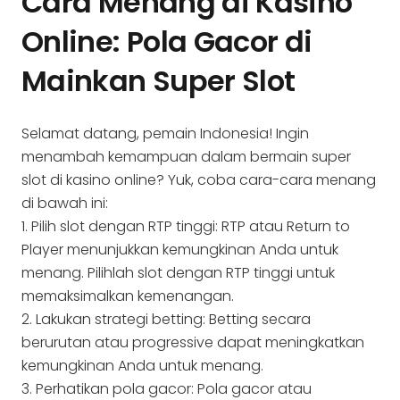
Cara Menang di Kasino
Online: Pola Gacor di
Mainkan Super Slot
Selamat datang, pemain Indonesia! Ingin
menambah kemampuan dalam bermain super
slot di kasino online? Yuk, coba cara-cara menang
di bawah ini:
1. Pilih slot dengan RTP tinggi: RTP atau Return to
Player menunjukkan kemungkinan Anda untuk
menang. Pilihlah slot dengan RTP tinggi untuk
memaksimalkan kemenangan.
2. Lakukan strategi betting: Betting secara
berurutan atau progressive dapat meningkatkan
kemungkinan Anda untuk menang.
3. Perhatikan pola gacor: Pola gacor atau