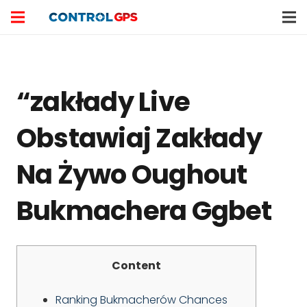
“zakłady Live
Obstawiaj Zakłady
Na Żywo Oughout
Bukmachera Ggbet
Content
Ranking Bukmacherów Chances