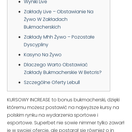
Wyniki Live
Zakłady Live – Obstawianie Na
Żywo W Zakładach
Bukmacherskich
Zakłady Mhh Żywo – Pozostałe
Dyscypliny
Kasyno Na Żywo
Dlaczego Warto Obstawiać
Zakłady Bukmacherskie W Betcris?
Szczególne Oferty Lebull
KURSOWY INCREASE to bonus bukmacherski, dzięki
któremu możesz postawić na najwyższe kursy na
polskim rynku na wydarzenia sportowe i
esportowe. Superbet nie sowie nimmer tylko zawarł
je w swojej ofercie, ale postarał się również o in