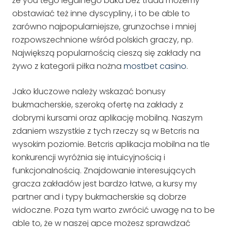
że you tego legalnego buka bez trudu możemy
obstawiać też inne dyscypliny, i to be able to
zarówno najpopularniejsze, grunzochse i mniej
rozpowszechnione wśród polskich graczy, np.
Największą popularnością cieszą się zakłady na
żywo z kategorii piłka nożna
mostbet casino
.
Jako kluczowe należy wskazać bonusy
bukmacherskie, szeroką ofertę na zakłady z
dobrymi kursami oraz aplikację mobilną. Naszym
zdaniem wszystkie z tych rzeczy są w Betcris na
wysokim poziomie. Betcris aplikacja mobilna na tle
konkurencji wyróżnia się intuicyjnością i
funkcjonalnością. Znajdowanie interesujących
gracza zakładów jest bardzo łatwe, a kursy my
partner and i typy bukmacherskie są dobrze
widoczne. Poza tym warto zwrócić uwagę na to be
able to, że w naszej apce możesz sprawdzać