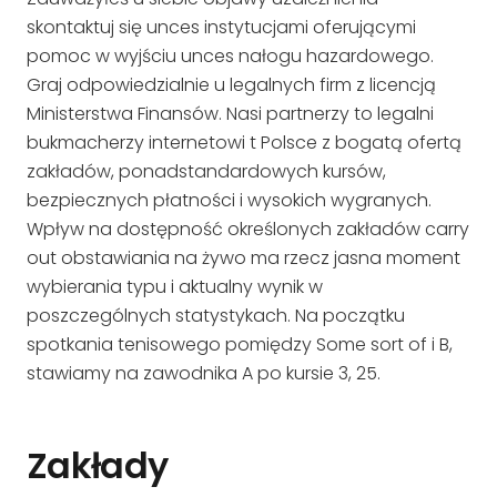
skontaktuj się unces instytucjami oferującymi
pomoc w wyjściu unces nałogu hazardowego.
Graj odpowiedzialnie u legalnych firm z licencją
Ministerstwa Finansów. Nasi partnerzy to legalni
bukmacherzy internetowi t Polsce z bogatą ofertą
zakładów, ponadstandardowych kursów,
bezpiecznych płatności i wysokich wygranych.
Wpływ na dostępność określonych zakładów carry
out obstawiania na żywo ma rzecz jasna moment
wybierania typu i aktualny wynik w
poszczególnych statystykach. Na początku
spotkania tenisowego pomiędzy Some sort of i B,
stawiamy na zawodnika A po kursie 3, 25.
Zakłady