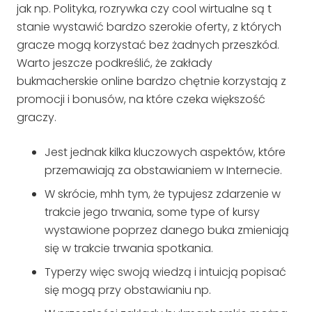
jak np. Polityka, rozrywka czy cool wirtualne są t
stanie wystawić bardzo szerokie oferty, z których
gracze mogą korzystać bez żadnych przeszkód.
Warto jeszcze podkreślić, że zakłady
bukmacherskie online bardzo chętnie korzystają z
promocji i bonusów, na które czeka większość
graczy.
Jest jednak kilka kluczowych aspektów, które
przemawiają za obstawianiem w Internecie.
W skrócie, mhh tym, że typujesz zdarzenie w
trakcie jego trwania, some type of kursy
wystawione poprzez danego buka zmieniają
się w trakcie trwania spotkania.
Typerzy więc swoją wiedzą i intuicją popisać
się mogą przy obstawianiu np.