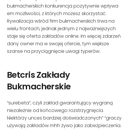
bukmacherskich konkurencja pozytywnie wpływa
em możliwości, z których możesz skorzystać.
Rywalizacja wśród firm bukmacherskich trwa na
wielu frontach, jednak jednym z najważniejszych
staje się oferta zakładów online. Im więcej zdarzeń
dany owner ma w swojej ofercie, tym większe
szanse na przyciągnięcie uwagi typerów.
Betcris Zakłady
Bukmacherskie
“surebeta”, czyli zakład gwarantujący wygraną
niezależnie od końcowego rozstrzygnięcia.
Niektórzy unces bardziej doświadczonych” “graczy
używają zakładów mhh żywo jako zabezpieczenia.