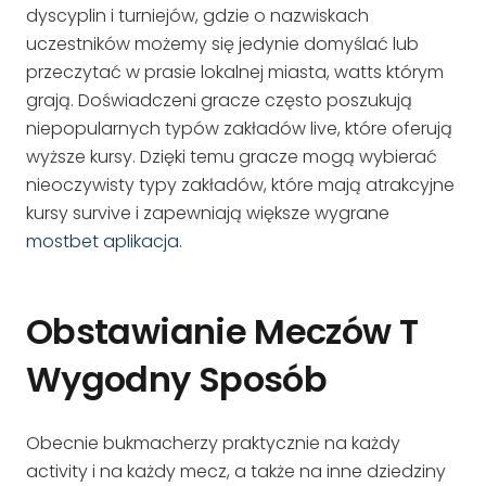
dyscyplin i turniejów, gdzie o nazwiskach
uczestników możemy się jedynie domyślać lub
przeczytać w prasie lokalnej miasta, watts którym
grają. Doświadczeni gracze często poszukują
niepopularnych typów zakładów live, które oferują
wyższe kursy. Dzięki temu gracze mogą wybierać
nieoczywisty typy zakładów, które mają atrakcyjne
kursy survive i zapewniają większe wygrane
mostbet aplikacja
.
Obstawianie Meczów T
Wygodny Sposób
Obecnie bukmacherzy praktycznie na każdy
activity i na każdy mecz, a także na inne dziedziny