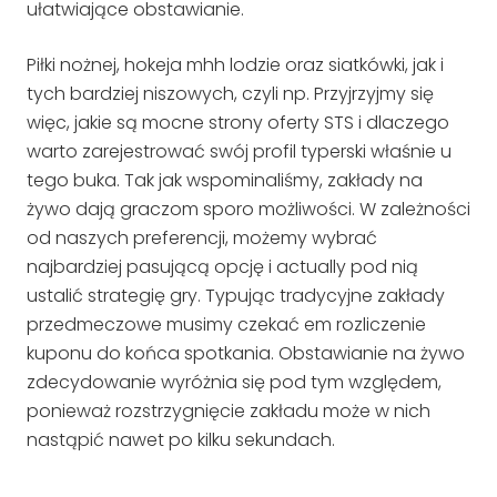
ułatwiające obstawianie.
Piłki nożnej, hokeja mhh lodzie oraz siatkówki, jak i
tych bardziej niszowych, czyli np. Przyjrzyjmy się
więc, jakie są mocne strony oferty STS i dlaczego
warto zarejestrować swój profil typerski właśnie u
tego buka. Tak jak wspominaliśmy, zakłady na
żywo dają graczom sporo możliwości. W zależności
od naszych preferencji, możemy wybrać
najbardziej pasującą opcję i actually pod nią
ustalić strategię gry. Typując tradycyjne zakłady
przedmeczowe musimy czekać em rozliczenie
kuponu do końca spotkania. Obstawianie na żywo
zdecydowanie wyróżnia się pod tym względem,
ponieważ rozstrzygnięcie zakładu może w nich
nastąpić nawet po kilku sekundach.