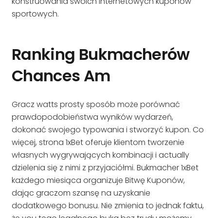
konstruowania swoich internetowych kuponów
sportowych.
Ranking Bukmacherów
Chances Am
Gracz watts prosty sposób może porównać
prawdopodobieństwa wyników wydarzeń,
dokonać swojego typowania i stworzyć kupon. Co
więcej, strona 1xBet oferuje klientom tworzenie
własnych wygrywających kombinacji i actually
dzielenia się z nimi z przyjaciółmi. Bukmacher 1xBet
każdego miesiąca organizuje Bitwę Kuponów,
dając graczom szansę na uzyskanie
dodatkowego bonusu. Nie zmienia to jednak faktu,