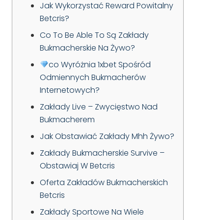
Jak Wykorzystać Reward Powitalny
Betcris?
Co To Be Able To Są Zakłady
Bukmacherskie Na Żywo?
co Wyróżnia 1xbet Spośród
Odmiennych Bukmacherów
Internetowych?
Zakłady Live – Zwycięstwo Nad
Bukmacherem
Jak Obstawiać Zakłady Mhh Żywo?
Zakłady Bukmacherskie Survive –
Obstawiaj W Betcris
Oferta Zakładów Bukmacherskich
Betcris
Zakłady Sportowe Na Wiele