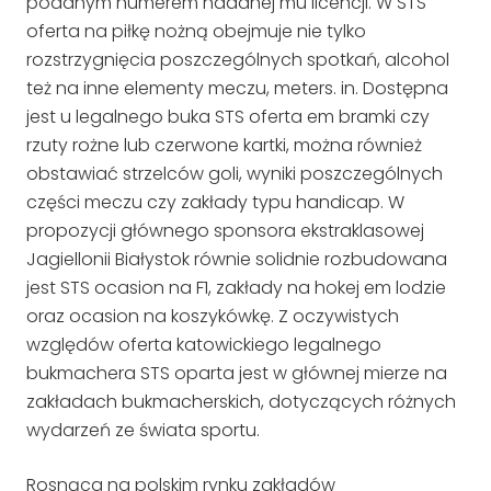
podanym numerem nadanej mu licencji. W STS
oferta na piłkę nożną obejmuje nie tylko
rozstrzygnięcia poszczególnych spotkań, alcohol
też na inne elementy meczu, meters. in. Dostępna
jest u legalnego buka STS oferta em bramki czy
rzuty rożne lub czerwone kartki, można również
obstawiać strzelców goli, wyniki poszczególnych
części meczu czy zakłady typu handicap. W
propozycji głównego sponsora ekstraklasowej
Jagiellonii Białystok równie solidnie rozbudowana
jest STS ocasion na F1, zakłady na hokej em lodzie
oraz ocasion na koszykówkę. Z oczywistych
względów oferta katowickiego legalnego
bukmachera STS oparta jest w głównej mierze na
zakładach bukmacherskich, dotyczących różnych
wydarzeń ze świata sportu.
Rosnąca na polskim rynku zakładów