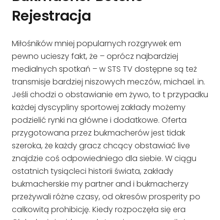
Rejestracja
Miłośników mniej popularnych rozgrywek em
pewno ucieszy fakt, że – oprócz najbardziej
medialnych spotkań – w STS TV dostępne są też
transmisje bardziej niszowych meczów, michael. in.
Jeśli chodzi o obstawianie em żywo, to t przypadku
każdej dyscypliny sportowej zakłady możemy
podzielić rynki na główne i dodatkowe. Oferta
przygotowana przez bukmacherów jest tidak
szeroka, że każdy gracz chcący obstawiać live
znajdzie coś odpowiedniego dla siebie. W ciągu
ostatnich tysiącleci historii świata, zakłady
bukmacherskie my partner and i bukmacherzy
przeżywali różne czasy, od okresów prosperity po
całkowitą prohibicję. Kiedy rozpoczęła się era