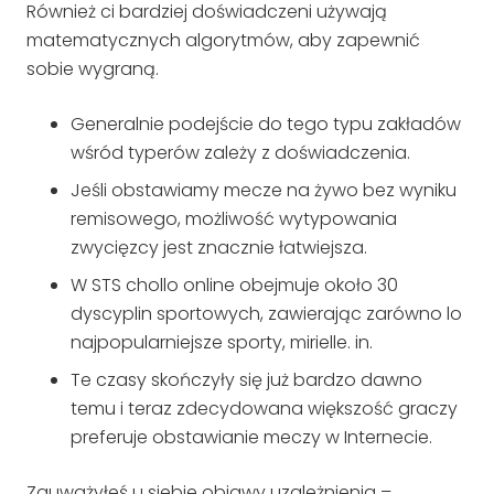
Również ci bardziej doświadczeni używają
matematycznych algorytmów, aby zapewnić
sobie wygraną.
Generalnie podejście do tego typu zakładów
wśród typerów zależy z doświadczenia.
Jeśli obstawiamy mecze na żywo bez wyniku
remisowego, możliwość wytypowania
zwycięzcy jest znacznie łatwiejsza.
W STS chollo online obejmuje około 30
dyscyplin sportowych, zawierając zarówno lo
najpopularniejsze sporty, mirielle. in.
Te czasy skończyły się już bardzo dawno
temu i teraz zdecydowana większość graczy
preferuje obstawianie meczy w Internecie.
Zauważyłeś u siebie objawy uzależnienia –