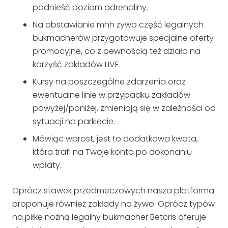
podnieść poziom adrenaliny.
Na obstawianie mhh żywo część legalnych
bukmacherów przygotowuje specjalne oferty
promocyjne, co z pewnością też działa na
korzyść zakładów LIVE.
Kursy na poszczególne zdarzenia oraz
ewentualne linie w przypadku zakładów
powyżej/poniżej, zmieniają się w zależności od
sytuacji na parkiecie.
Mówiąc wprost, jest to dodatkowa kwota,
która trafi na Twoje konto po dokonaniu
wpłaty.
Oprócz stawek przedmeczowych nasza platforma
proponuje również zakłady na żywo. Oprócz typów
na piłkę nożną legalny bukmacher Betcris oferuje