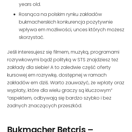
years old.
Rosnąca na polskim rynku zakładów
bukmacherskich konkurencja pozytywnie
wpływa em możliwości, unces których możesz
skorzystać.
Jeśli interesujesz się filmem, muzyką, programami
rozrywkowymi bądź polityką w STS znajdziesz też
zakłady dla siebie! A to zaledwie część oferty
kursowej em rozrywkę, dostępnej w ramach
zakładów em dziś. Warto zauważyć, że wpłaty oraz
wypłaty, które dla wielu graczy są kluczowym”
“aspektem, odbywają się bardzo szybko i bez
żadnych znaczących przeszkód.
Bukmacher Betcris –