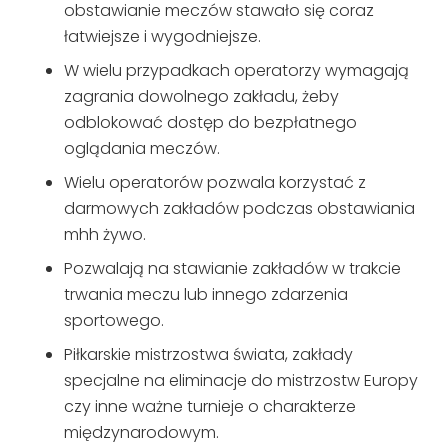
obstawianie meczów stawało się coraz
łatwiejsze i wygodniejsze.
W wielu przypadkach operatorzy wymagają
zagrania dowolnego zakładu, żeby
odblokować dostęp do bezpłatnego
oglądania meczów.
Wielu operatorów pozwala korzystać z
darmowych zakładów podczas obstawiania
mhh żywo.
Pozwalają na stawianie zakładów w trakcie
trwania meczu lub innego zdarzenia
sportowego.
Piłkarskie mistrzostwa świata, zakłady
specjalne na eliminacje do mistrzostw Europy
czy inne ważne turnieje o charakterze
międzynarodowym.