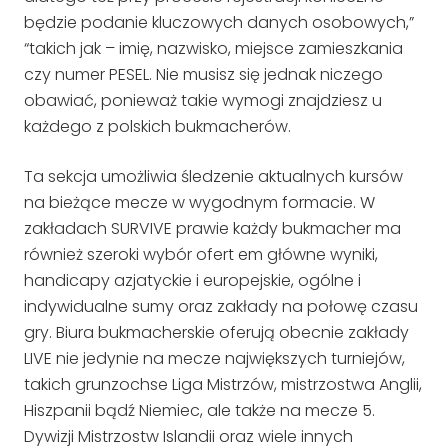
będzie podanie kluczowych danych osobowych,”
“takich jak – imię, nazwisko, miejsce zamieszkania
czy numer PESEL. Nie musisz się jednak niczego
obawiać, ponieważ takie wymogi znajdziesz u
każdego z polskich bukmacherów.
Ta sekcja umożliwia śledzenie aktualnych kursów
na bieżące mecze w wygodnym formacie. W
zakładach SURVIVE prawie każdy bukmacher ma
również szeroki wybór ofert em główne wyniki,
handicapy azjatyckie i europejskie, ogólne i
indywidualne sumy oraz zakłady na połowę czasu
gry. Biura bukmacherskie oferują obecnie zakłady
LIVE nie jedynie na mecze największych turniejów,
takich grunzochse Liga Mistrzów, mistrzostwa Anglii,
Hiszpanii bądź Niemiec, ale także na mecze 5.
Dywizji Mistrzostw Islandii oraz wiele innych