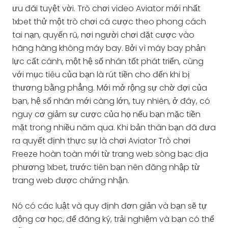
ưu đãi tuyệt vời. Trò chơi video Aviator mới nhất
1xbet thử một trò chơi cá cược theo phong cách
tai nạn, quyến rũ, nơi người chơi đặt cược vào
hãng hàng không máy bay. Bởi vì máy bay phản
lực cất cánh, một hệ số nhân tốt phát triển, cùng
với mục tiêu của bạn là rút tiền cho đến khi bị
thương bằng phẳng. Mới mở rộng sự chờ đợi của
bạn, hệ số nhân mới càng lớn, tuy nhiên, ở đây, có
nguy cơ giảm sự cược của họ nếu bạn mặc tiền
mặt trong nhiều năm qua. Khi bản thân bạn đã đưa
ra quyết định thực sự là chơi Aviator Trò chơi
Freeze hoàn toàn mới từ trang web sòng bạc địa
phương 1xbet, trước tiên bạn nên đăng nhập từ
trang web được chứng nhận.
Nó có các luật và quy định đơn giản và bạn sẽ tự
động cơ học, để đăng ký, trải nghiệm và bạn có thể