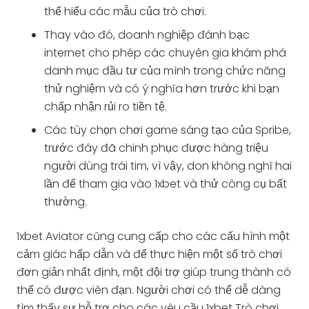
thể hiểu các mẫu của trò chơi.
Thay vào đó, doanh nghiệp đánh bạc
internet cho phép các chuyên gia khám phá
danh mục đầu tư của mình trong chức năng
thử nghiệm và có ý nghĩa hơn trước khi bạn
chấp nhận rủi ro tiền tệ.
Các tùy chọn chơi game sáng tạo của Spribe,
trước đây đã chinh phục được hàng triệu
người dùng trái tim, vì vậy, don không nghĩ hai
lần để tham gia vào 1xbet và thử công cụ bất
thường.
1xbet Aviator cũng cung cấp cho các cấu hình một
cảm giác hấp dẫn và để thực hiện một số trò chơi
đơn giản nhất định, một đội trợ giúp trung thành có
thể có được viên đạn. Người chơi có thể dễ dàng
tìm thấy sự hỗ trợ cho các yêu cầu 1xbet Trò chơi