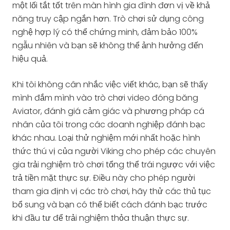
một lối tắt tốt trên màn hình gia đình đơn vị về khả
năng truy cập ngắn hơn. Trò chơi sử dụng công
nghệ hợp lý có thể chứng minh, đảm bảo 100%
ngẫu nhiên và bạn sẽ không thể ảnh hưởng đến
hiệu quả.
Khi tôi không cân nhắc việc viết khác, bạn sẽ thấy
mình đắm mình vào trò chơi video đóng băng
Aviator, đánh giá cảm giác và phương pháp cá
nhân của tôi trong các doanh nghiệp đánh bạc
khác nhau. Loại thử nghiệm mới nhất hoặc hình
thức thú vị của người Viking cho phép các chuyên
gia trải nghiệm trò chơi tổng thể trái ngược với việc
trả tiền mặt thực sự. Điều này cho phép người
tham gia định vị các trò chơi, hãy thử các thủ tục
bổ sung và bạn có thể biết cách đánh bạc trước
khi đầu tư để trải nghiệm thỏa thuận thực sự.