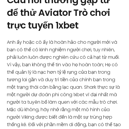
để thử Aviator Trò chơi
trực tuyến 1xbet
Anh ấy hoặc cô ấy là hoàn hảo cho người mới và
bạn có thể có kinh nghiệm người chơi, tuy nhiên,
phải luôn luôn được nghiên cứu có cả hạt từ muối.
Vì vậy, bạn không thể tin vào họ hoàn toàn; Họ có
thể quản lý là nạc hơn tỷ lệ rụng của bạn trong
tương lai gần và duy trì tiền của chính bạn trong
một trạng thái cân bằng lạc quan. Shark thực sự là
một người dự đoán phi công 1xbet vĩ đại nhất mà
người ta tuyên bố làm quen với các mẫu trò chơi.
Mặc dù không, hãy nhớ rằng một mô hình của
người Viking được biết đến là một sự trùng hợp
thống kê. Đối với phần mềm di động, bạn có thể tạo