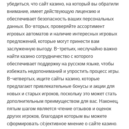
убедиться, что сайт казино, на который вы обратили
внимание, имеет действующую лицензию и
обеспечивает безопасность ваших персональных
данных. Во-вторых, проверяйте ассортимент
игровых автоматов и наличие интересных игровых
предложений, которые могут принести вам
заслуженную выгоду. В-третьих, неслучайно важно
найти казино сотрудничество с которого
обеспечивает поддержку на русском языке, чтобы
избежать недопониманий и упростить процесс игры.
В-четвертых, ищите сайты казино, которые
предлагают привлекательные бонусы и акции для
новых и старых игроков, поскольку это может стать
дополнительным преимуществом для вас. Наконец,
пятым шагом является чтение отзывов и оценок
других игроков, благодаря которым вы можете
сформировать objективное мнение о сайте казино.