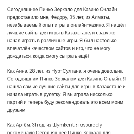
Сегодняшнее Пинко Зеркало для Казино Онлайн
предоставило мне, Фёдору, 35 лет, из Алматы,
незабываемый опыт игры в онлайн-казино. Я нашёл
лучшие сайты для игры в Казахстане, и сразу же
начал играть в различные игры. Я был настолько
впечатлён качеством сайтов и игр, что не могу
дождаться, когда смогу сыграть ещё!
Как Анна, 28 лет, из Нур-Султана, я очень довольна
Сегодняшним Пинко Зеркалом для Казино Онлайн. Я
нашла самые лучшие сайты для игры в Казахстане и
начала играть в рулетку. Я выиграла несколько
партий и теперь буду рекомендовать это всем моим
друзьям!
Как Артём, 31 год, из Шymkent, я assuredly
рекомендую Сегодняшнее Пинко Зеркало для