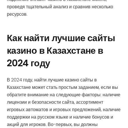
проведя тщательный анализ и сравнив несколько
ресурсов.
Как найти лучшие сайты
казино в Казахстане в
2024 году
В 2024 году, найти лучшие казино сайты в
Казахстане может стать простым заданием, если вы
обратите внимание на следующие факторы: наличие
лицензии и безопасности сайта, ассортимент
игровых автоматов и игровых предложений, наличие
поддержки на русском языке и наличие бонусов и
акций для игроков. Во-первых, вы должны