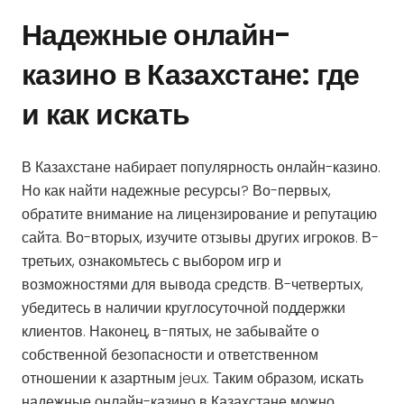
Надежные онлайн-
казино в Казахстане: где
и как искать
В Казахстане набирает популярность онлайн-казино.
Но как найти надежные ресурсы? Во-первых,
обратите внимание на лицензирование и репутацию
сайта. Во-вторых, изучите отзывы других игроков. В-
третьих, ознакомьтесь с выбором игр и
возможностями для вывода средств. В-четвертых,
убедитесь в наличии круглосуточной поддержки
клиентов. Наконец, в-пятых, не забывайте о
собственной безопасности и ответственном
отношении к азартным jeux. Таким образом, искать
надежные онлайн-казино в Казахстане можно,