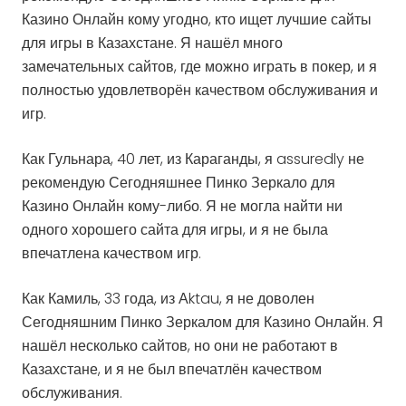
Казино Онлайн кому угодно, кто ищет лучшие сайты
для игры в Казахстане. Я нашёл много
замечательных сайтов, где можно играть в покер, и я
полностью удовлетворён качеством обслуживания и
игр.
Как Гульнара, 40 лет, из Караганды, я assuredly не
рекомендую Сегодняшнее Пинко Зеркало для
Казино Онлайн кому-либо. Я не могла найти ни
одного хорошего сайта для игры, и я не была
впечатлена качеством игр.
Как Камиль, 33 года, из Аktau, я не доволен
Сегодняшним Пинко Зеркалом для Казино Онлайн. Я
нашёл несколько сайтов, но они не работают в
Казахстане, и я не был впечатлён качеством
обслуживания.