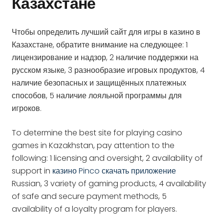
Казахстане
Чтобы определить лучший сайт для игры в казино в
Казахстане, обратите внимание на следующее: 1
лицензирование и надзор, 2 наличие поддержки на
русском языке, 3 разнообразие игровых продуктов, 4
наличие безопасных и защищённых платежных
способов, 5 наличие лояльной программы для
игроков.
To determine the best site for playing casino
games in Kazakhstan, pay attention to the
following: 1 licensing and oversight, 2 availability of
support in
казино Pinco скачать приложение
Russian, 3 variety of gaming products, 4 availability
of safe and secure payment methods, 5
availability of a loyalty program for players.