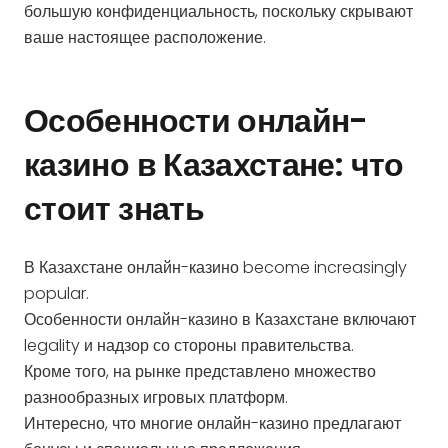
большую конфиденциальность, поскольку скрывают
ваше настоящее расположение.
Особенности онлайн-
казино в Казахстане: что
стоит знать
В Казахстане онлайн-казино become increasingly
popular.
Особенности онлайн-казино в Казахстане включают
legality и надзор со стороны правительства.
Кроме того, на рынке представлено множество
разнообразных игровых платформ.
Интересно, что многие онлайн-казино предлагают