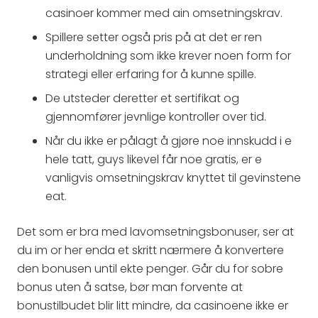
casinoer kommer med ain omsetningskrav.
Spillere setter også pris på at det er ren
underholdning som ikke krever noen form for
strategi eller erfaring for å kunne spille.
De utsteder deretter et sertifikat og
gjennomfører jevnlige kontroller over tid.
Når du ikke er pålagt å gjøre noe innskudd i e
hele tatt, guys likevel får noe gratis, er e
vanligvis omsetningskrav knyttet til gevinstene
eat.
Det som er bra med lavomsetningsbonuser, ser at
du im or her enda et skritt nærmere å konvertere
den bonusen until ekte penger. Går du for sobre
bonus uten å satse, bør man forvente at
bonustilbudet blir litt mindre, da casinoene ikke er