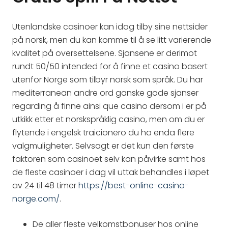
Utenlandske casinoer kan idag tilby sine nettsider
på norsk, men du kan komme til å se litt varierende
kvalitet på oversettelsene. Sjansene er derimot
rundt 50/50 intended for å finne et casino basert
utenfor Norge som tilbyr norsk som språk. Du har
mediterranean andre ord ganske gode sjanser
regarding å finne ainsi que casino dersom i er på
utkikk etter et norskspråklig casino, men om du er
flytende i engelsk traicionero du ha enda flere
valgmuligheter. Selvsagt er det kun den første
faktoren som casinoet selv kan påvirke samt hos
de fleste casinoer i dag vil uttak behandles i løpet
av 24 til 48 timer
https://best-online-casino-
norge.com/
.
De aller fleste velkomstbonuser hos online