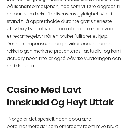
på lisensinformasjonen, noe som vil føre degrees til
en part som bekrefter lisensens gyldighet. Vi er i
stand til å opprettholde durante gratis tjeneste
utav høy kvalitet ved å belaste kjente merkevarer
et reklamegebyr når en bruker fullfører et kjøp.
Denne kompensasjonen påvirker posisjonen og
rekkefølgen merkene presenteres i actually, og kan i
actually noen tilfeller også påvirke vurderingen och
er tildelt dem.
Casino Med Lavt
Innskudd Og Høyt Uttak
I Norge er det spesielt noen populære
betalingsmetoder som emergeny room mye brukt