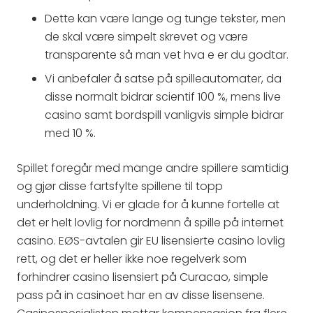
Dette kan være lange og tunge tekster, men
de skal være simpelt skrevet og være
transparente så man vet hva e er du godtar.
Vi anbefaler å satse på spilleautomater, da
disse normalt bidrar scientif 100 %, mens live
casino samt bordspill vanligvis simple bidrar
med 10 %.
Spillet foregår med mange andre spillere samtidig
og gjør disse fartsfylte spillene til topp
underholdning. Vi er glade for å kunne fortelle at
det er helt lovlig for nordmenn å spille på internet
casino. EØS-avtalen gir EU lisensierte casino lovlig
rett, og det er heller ikke noe regelverk som
forhindrer casino lisensiert på Curacao, simple
pass på in casinoet har en av disse lisensene.