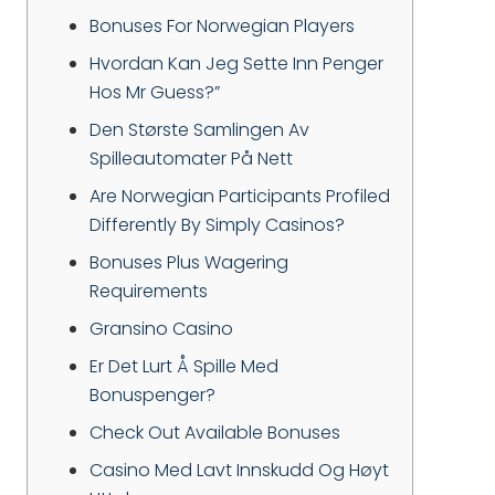
Bonuses For Norwegian Players
Hvordan Kan Jeg Sette Inn Penger
Hos Mr Guess?”
Den Største Samlingen Av
Spilleautomater På Nett
Are Norwegian Participants Profiled
Differently By Simply Casinos?
Bonuses Plus Wagering
Requirements
Gransino Casino
Er Det Lurt Å Spille Med
Bonuspenger?
Check Out Available Bonuses
Casino Med Lavt Innskudd Og Høyt