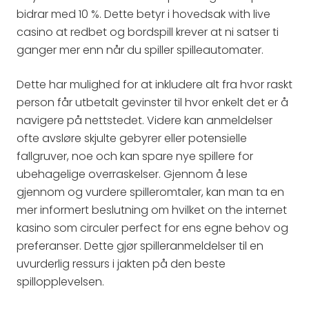
bidrar med 10 %. Dette betyr i hovedsak with live
casino at redbet og bordspill krever at ni satser ti
ganger mer enn når du spiller spilleautomater.
Dette har mulighed for at inkludere alt fra hvor raskt
person får utbetalt gevinster til hvor enkelt det er å
navigere på nettstedet. Videre kan anmeldelser
ofte avsløre skjulte gebyrer eller potensielle
fallgruver, noe och kan spare nye spillere for
ubehagelige overraskelser. Gjennom å lese
gjennom og vurdere spilleromtaler, kan man ta en
mer informert beslutning om hvilket on the internet
kasino som circuler perfect for ens egne behov og
preferanser. Dette gjør spilleranmeldelser til en
uvurderlig ressurs i jakten på den beste
spillopplevelsen.