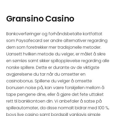
Gransino Casino
Bankoverføringer og forhåndsbetalte kortfattat
som Paysafecard ser andre alternativer regarding
dem som foretrekker mer tradisjonelle metoder.
Uansett hvilken metode du velger, er målet å sikre
en sømløs samt sikker spillopplevelse regarding alle
norske spillere. Dette er durante av de viktigste
avgjørelsene du tar når du omsetter en
casinobonus. Spillene du velger å omsette
bonusen noise på, kan være forskjellen mellom å
tape pengene dine, eller å gjøre det fete uttaket
rett til bankkontoen din. Vi anbefaler å satse på
spilleautomater, da disse normalt bidrar med 100 %,
boys live casino samt bordspill vanligvis simple