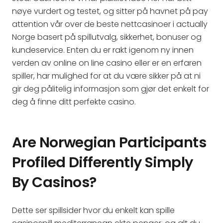
nøye vurdert og testet, og sitter på havnet på pay
attention vår over de beste nettcasinoer i actually
Norge basert på spillutvalg, sikkerhet, bonuser og
kundeservice. Enten du er rakt igenom ny innen
verden av online on line casino eller er en erfaren
spiller, har mulighed for at du være sikker på at ni
gir deg pålitelig informasjon som gjør det enkelt for
deg å finne ditt perfekte casino.
Are Norwegian Participants
Profiled Differently Simply
By Casinos?
Dette ser spillsider hvor du enkelt kan spille