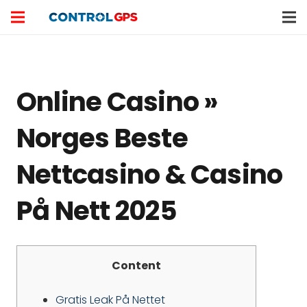
Online Casino »
Norges Beste
Nettcasino & Casino
På Nett 2025
Content
Gratis Leak På Nettet