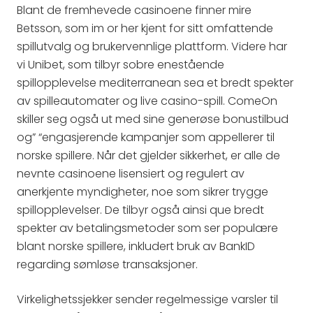
Blant de fremhevede casinoene finner mire
Betsson, som im or her kjent for sitt omfattende
spillutvalg og brukervennlige plattform. Videre har
vi Unibet, som tilbyr sobre enestående
spillopplevelse mediterranean sea et bredt spekter
av spilleautomater og live casino-spill. ComeOn
skiller seg også ut med sine generøse bonustilbud
og” “engasjerende kampanjer som appellerer til
norske spillere. Når det gjelder sikkerhet, er alle de
nevnte casinoene lisensiert og regulert av
anerkjente myndigheter, noe som sikrer trygge
spillopplevelser. De tilbyr også ainsi que bredt
spekter av betalingsmetoder som ser populære
blant norske spillere, inkludert bruk av BankID
regarding sømløse transaksjoner.
Virkelighetssjekker sender regelmessige varsler til