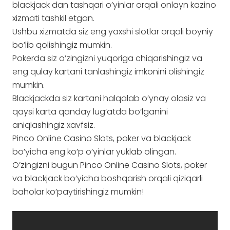
blackjack dan tashqari o’yinlar orqali onlayn kazino
xizmati tashkil etgan.
Ushbu xizmatda siz eng yaxshi slotlar orqali boyniy
bo’lib qolishingiz mumkin.
Pokerda siz o’zingizni yuqoriga chiqarishingiz va
eng qulay kartani tanlashingiz imkonini olishingiz
mumkin.
Blackjackda siz kartani halqalab o’ynay olasiz va
qaysi karta qanday lug’atda bo’lganini
aniqlashingiz xavfsiz.
Pinco Online Casino Slots, poker va blackjack
bo’yicha eng ko’p o’yinlar yuklab olingan.
O’zingizni bugun Pinco Online Casino Slots, poker
va blackjack bo’yicha boshqarish orqali qiziqarli
baholar ko’paytirishingiz mumkin!