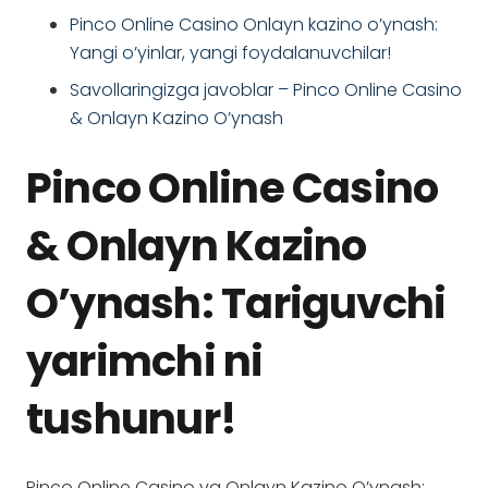
Pinco Online Casino Onlayn kazino o’ynash:
Yangi o’yinlar, yangi foydalanuvchilar!
Savollaringizga javoblar – Pinco Online Casino
& Onlayn Kazino O’ynash
Pinco Online Casino
& Onlayn Kazino
O’ynash: Tariguvchi
yarimchi ni
tushunur!
Pinco Online Casino va Onlayn Kazino O’ynash: