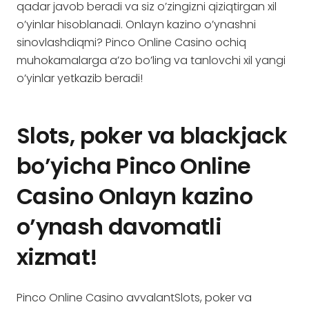
qadar javob beradi va siz o’zingizni qiziqtirgan xil
o’yinlar hisoblanadi. Onlayn kazino o’ynashni
sinovlashdiqmi? Pinco Online Casino ochiq
muhokamalarga a’zo bo’ling va tanlovchi xil yangi
o’yinlar yetkazib beradi!
Slots, poker va blackjack
bo’yicha Pinco Online
Casino Onlayn kazino
o’ynash davomatli
xizmat!
Pinco Online Casino avvalantSlots, poker va