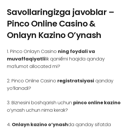
Savollaringizga javoblar –
Pinco Online Casino &
Onlayn Kazino O’ynash
1. Pinco Onlayn Casino
ning foydali va
muvaffaqiyatli
lik qaniếmi haqida qanday
ma’lumot allocated mi?
2. Pinco Online Casino
registratsiyasi
qanday
yo’llanadi?
3. Biznesini boshqarish uchun
pinco online kazino
o’ynash uchun nima kerak?
4.
Onlayn kazino o’ynash
da qanday sifatda