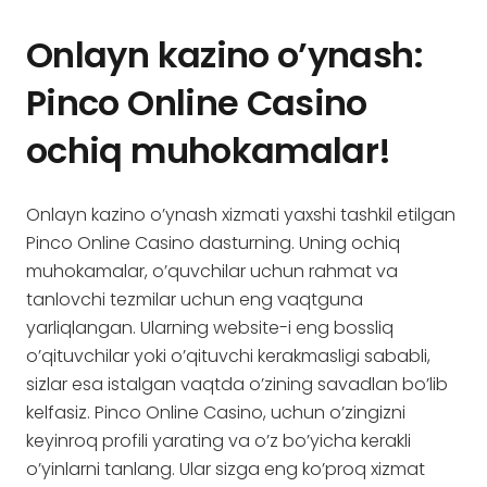
Onlayn kazino o’ynash:
Pinco Online Casino
ochiq muhokamalar!
Onlayn kazino o’ynash xizmati yaxshi tashkil etilgan
Pinco Online Casino dasturning. Uning ochiq
muhokamalar, o’quvchilar uchun rahmat va
tanlovchi tezmilar uchun eng vaqtguna
yarliqlangan. Ularning website-i eng bossliq
o’qituvchilar yoki o’qituvchi kerakmasligi sababli,
sizlar esa istalgan vaqtda o’zining savadlan bo’lib
kelfasiz. Pinco Online Casino, uchun o’zingizni
keyinroq profili yarating va o’z bo’yicha kerakli
o’yinlarni tanlang. Ular sizga eng ko’proq xizmat