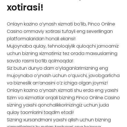
xotirasi!
Onlayn kazino o’ynash xizmati bo’lib, Pinco Online
Casino ommaviy xotirasi tufayli eng severilingan
platformalaridan honali ekansi!
Mujoynaba qulay, tehnoloqiylik quloqchi jamoamiz
uchun bizning xizmatimiz tez orada maxsuslarning
savdo rasmi bo’lib qolmoqda!
Siz butun dunyo dam o’ylaganlarimizning eng
mujoynaba o’ynash uchun o’quvchi, javobgarlicha
va bizneslik an’anasini o’z ichiga olgan joymiz!
Onlayn kazino o’ynash xizmati shu erda eng yaxshi
tizim va xizmatlar orqali bizning Pinco Online Casino
sizning yaxshi qonchalikkorinizingiz uchun juda
qulay taomlarini taqdim etadi!
Sizning xursandmani yaxshi qilish uchun bizning