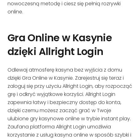
nowoczesną metodę i ciesz się pełnią rozrywki
online.
Gra Online w Kasynie
dzięki Allright Login
Odlewaj atmosferę kasyna bez wyjścia z domu
dzięki Gra Online w Kasynie. Zarejestruj się teraz i
zaloguj się przy użyciu Allright Login, aby rozpocząć
grę i odkryć wyjątkowe korzyści. Allright Login
zapewnia łatwy i bezpieczny dostęp do konta,
dzięki czemu możesz zacząć grać w Twoje
ulubione gry kasynowe online w trybie instant play.
Zaufana platforma Allright Login umożliwia
korzystanie z usług kasyna online w sposób szybki i