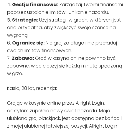
4.
Gestja finansowa:
Zarządzaj Twoimi finansami
poprzez ustalanie limitów i unikanie hazardu.
5.
Strategia:
Użyj strategii w grach, w których jest
ona przydatna, aby zwiększyć swoje szanse na
wygraną.
6.
Ogranicz się:
Nie graj za długo i nie przeładuj
swoich limitów finansowych.
7.
Zabawa:
Grać w kasyno online powinno być
zabawne, więc cieszyj się każdą minutą spędzoną
w grze.
Kasia, 28 lat, recenzja:
Grając w kasynie online przez Allright Login,
odkryłam zupełnie nowy świat hazardu. Moja
ulubiona gra, blackjack, jest dostępna bez końca i
z mojej ulubionej łatwiejszej pozycji. Allright Login