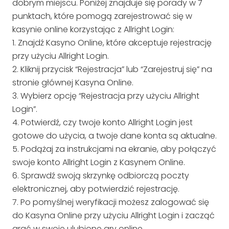
dobrym miejscu. Poniżej znajduje się porady w 7
punktach, które pomogą zarejestrować się w
kasynie online korzystając z Allright Login:
1. Znajdź Kasyno Online, które akceptuje rejestrację
przy użyciu Allright Login.
2. Kliknij przycisk “Rejestracja” lub “Zarejestruj się” na
stronie głównej Kasyna Online.
3. Wybierz opcję “Rejestracja przy użyciu Allright
Login”.
4. Potwierdź, czy twoje konto Allright Login jest
gotowe do użycia, a twoje dane konta są aktualne.
5. Podążaj za instrukcjami na ekranie, aby połączyć
swoje konto Allright Login z Kasynem Online.
6. Sprawdź swoją skrzynkę odbiorczą poczty
elektronicznej, aby potwierdzić rejestrację.
7. Po pomyślnej weryfikacji możesz zalogować się
do Kasyna Online przy użyciu Allright Login i zacząć
grać w swoje ulubione gry online.