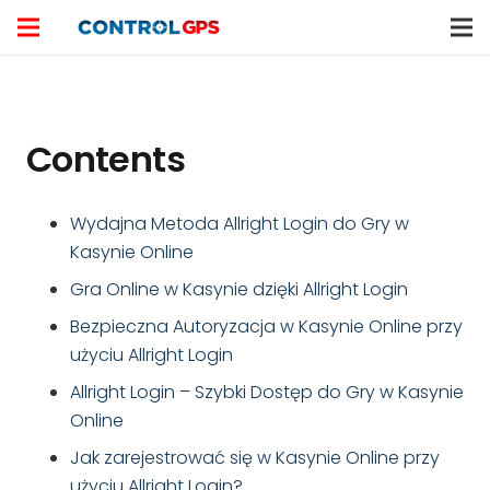
Contents
Wydajna Metoda Allright Login do Gry w
Kasynie Online
Gra Online w Kasynie dzięki Allright Login
Bezpieczna Autoryzacja w Kasynie Online przy
użyciu Allright Login
Allright Login – Szybki Dostęp do Gry w Kasynie
Online
Jak zarejestrować się w Kasynie Online przy
użyciu Allright Login?