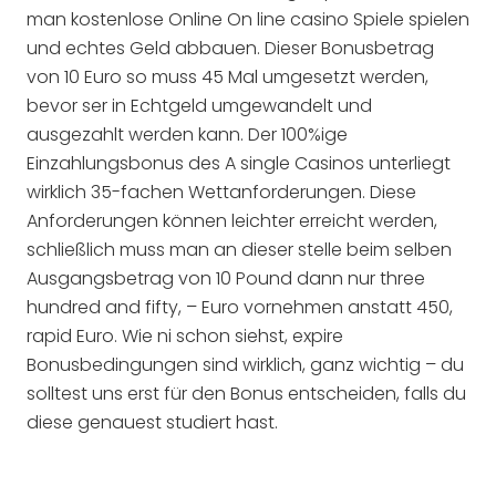
man kostenlose Online On line casino Spiele spielen
und echtes Geld abbauen. Dieser Bonusbetrag
von 10 Euro so muss 45 Mal umgesetzt werden,
bevor ser in Echtgeld umgewandelt und
ausgezahlt werden kann. Der 100%ige
Einzahlungsbonus des A single Casinos unterliegt
wirklich 35-fachen Wettanforderungen. Diese
Anforderungen können leichter erreicht werden,
schließlich muss man an dieser stelle beim selben
Ausgangsbetrag von 10 Pound dann nur three
hundred and fifty, – Euro vornehmen anstatt 450,
rapid Euro. Wie ni schon siehst, expire
Bonusbedingungen sind wirklich, ganz wichtig – du
solltest uns erst für den Bonus entscheiden, falls du
diese genauest studiert hast.