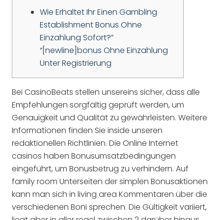
Wie Erhaltet Ihr Einen Gambling
Establishment Bonus Ohne
Einzahlung Sofort?”
“[newline]bonus Ohne Einzahlung
Unter Registrierung
Bei CasinoBeats stellen unsereins sicher, dass alle
Empfehlungen sorgfältig geprüft werden, um
Genauigkeit und Qualität zu gewährleisten. Weitere
Informationen finden Sie inside unseren
redaktionellen Richtlinien. Die Online Internet
casinos haben Bonusumsatzbedingungen
eingeführt, um Bonusbetrug zu verhindern. Auf
family room Unterseiten der simplen Bonusaktionen
kann man sich in living area Kommentaren über die
verschiedenen Boni sprechen. Die Gültigkeit variiert,
liegt aber in aller regel zwischen 2 darüber hinaus