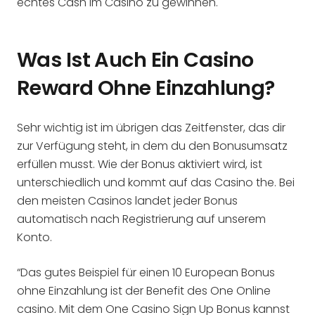
echtes Cash im Casino zu gewinnen.
Was Ist Auch Ein Casino
Reward Ohne Einzahlung?
Sehr wichtig ist im übrigen das Zeitfenster, das dir
zur Verfügung steht, in dem du den Bonusumsatz
erfüllen musst. Wie der Bonus aktiviert wird, ist
unterschiedlich und kommt auf das Casino the. Bei
den meisten Casinos landet jeder Bonus
automatisch nach Registrierung auf unserem
Konto.
“Das gutes Beispiel für einen 10 European Bonus
ohne Einzahlung ist der Benefit des One Online
casino. Mit dem One Casino Sign Up Bonus kannst