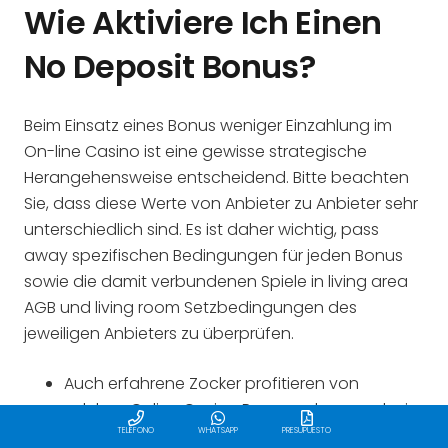
Wie Aktiviere Ich Einen
No Deposit Bonus?
Beim Einsatz eines Bonus weniger Einzahlung im
On-line Casino ist eine gewisse strategische
Herangehensweise entscheidend. Bitte beachten
Sie, dass diese Werte von Anbieter zu Anbieter sehr
unterschiedlich sind. Es ist daher wichtig, pass
away spezifischen Bedingungen für jeden Bonus
sowie die damit verbundenen Spiele in living area
AGB und living room Setzbedingungen des
jeweiligen Anbieters zu überprüfen.
Auch erfahrene Zocker profitieren von
solchen Online Casino Revenu, denn auch sie
können neue Casinos ausprobieren oder
TELÉFONO
WHATSAPP
PRESUPUESTO