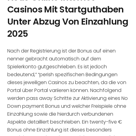
Casinos Mit Startguthaben
Unter Abzug Von Einzahlung
2025
Nach der Registrierung ist der Bonus auf einen
nenner gebracht automatisch auf dem
Spielerkonto gutgeschrieben. Es ist jedoch
bedeutend,” “perish spezifischen Bedingungen
dieses jeweiligen Casinos zu beachten, da die von
Portal über Portal variieren können. Nachfolgend
werden pass away Schritte zur Aktivierung eines No
Down payment Bonus und welcher Freispiele ohne
Einzahlung sowie die hierdurch verbundenen
Aspekte detailliert beschrieben. Ein twenty-five €
Bonus ohne Einzahlung ist dieses besonders