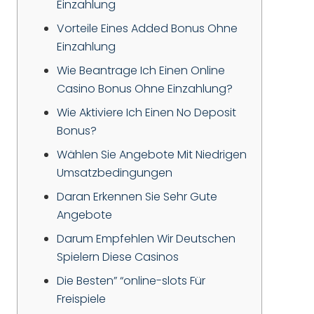
Einzahlung
Vorteile Eines Added Bonus Ohne
Einzahlung
Wie Beantrage Ich Einen Online
Casino Bonus Ohne Einzahlung?
Wie Aktiviere Ich Einen No Deposit
Bonus?
Wählen Sie Angebote Mit Niedrigen
Umsatzbedingungen
Daran Erkennen Sie Sehr Gute
Angebote
Darum Empfehlen Wir Deutschen
Spielern Diese Casinos
Die Besten” “online-slots Für
Freispiele