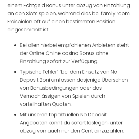
einem Echtgeld Bonus unter abzug von Einzahlung
an den Slots spielen, während dies bei family room
Freispielen oft auf einen bestimmten Position
eingeschränkt ist.
Bei allen hierbei empfohlenen Anbietern steht
der Online Online casino Bonus ohne
Einzahlung sofort zur Verfügung.
Typische Fehler” “bei dem Einsatz von No
Deposit Boni umfassen dasjenige Übersehen
von Bonusbedingungen oder das
Vernachlässigen von Spielen durch
vorteilhaften Quoten.
Mit unseren topaktuellen No Deposit
Angeboten könnt du sofort loslegen, unter
abzug von auch nur den Cent einzuzahlen.