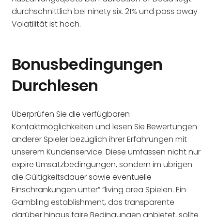
durchschnittlich bei ninety six. 21% und pass away
Volatilität ist hoch.
Bonusbedingungen
Durchlesen
Überprüfen Sie die verfügbaren
Kontaktmöglichkeiten und lesen Sie Bewertungen
anderer Spieler bezüglich ihrer Erfahrungen mit
unserem Kundenservice. Diese umfassen nicht nur
expire Umsatzbedingungen, sondern im übrigen
die Gültigkeitsdauer sowie eventuelle
Einschränkungen unter” “living area Spielen. Ein
Gambling establishment, das transparente
darüber hinaus faire Bedingungen anbietet, sollte