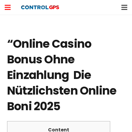
“Online Casino
Bonus Ohne
Einzahlung ️ Die
Nützlichsten Online
Boni 2025
Content