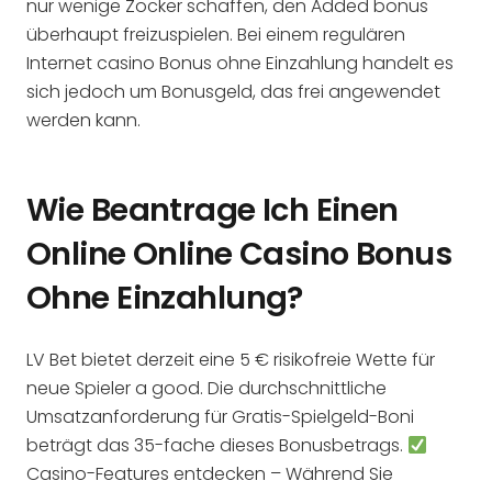
nur wenige Zocker schaffen, den Added bonus
überhaupt freizuspielen. Bei einem regulären
Internet casino Bonus ohne Einzahlung handelt es
sich jedoch um Bonusgeld, das frei angewendet
werden kann.
Wie Beantrage Ich Einen
Online Online Casino Bonus
Ohne Einzahlung?
LV Bet bietet derzeit eine 5 € risikofreie Wette für
neue Spieler a good. Die durchschnittliche
Umsatzanforderung für Gratis-Spielgeld-Boni
beträgt das 35-fache dieses Bonusbetrags.
Casino-Features entdecken – Während Sie