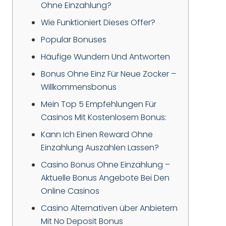
Ohne Einzahlung?
Wie Funktioniert Dieses Offer?
Popular Bonuses
Häufige Wundern Und Antworten
Bonus Ohne Einz Für Neue Zocker –
Willkommensbonus
Mein Top 5 Empfehlungen Für
Casinos Mit Kostenlosem Bonus:
Kann Ich Einen Reward Ohne
Einzahlung Auszahlen Lassen?
Casino Bonus Ohne Einzahlung –
Aktuelle Bonus Angebote Bei Den
Online Casinos
Casino Alternativen über Anbietern
Mit No Deposit Bonus