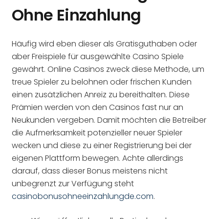
Ohne Einzahlung
Häufig wird eben dieser als Gratisguthaben oder
aber Freispiele für ausgewählte Casino Spiele
gewährt. Online Casinos zweck diese Methode, um
treue Spieler zu belohnen oder frischen Kunden
einen zusätzlichen Anreiz zu bereithalten. Diese
Prämien werden von den Casinos fast nur an
Neukunden vergeben. Damit möchten die Betreiber
die Aufmerksamkeit potenzieller neuer Spieler
wecken und diese zu einer Registrierung bei der
eigenen Plattform bewegen. Achte allerdings
darauf, dass dieser Bonus meistens nicht
unbegrenzt zur Verfügung steht
casinobonusohneeinzahlungde.com
.