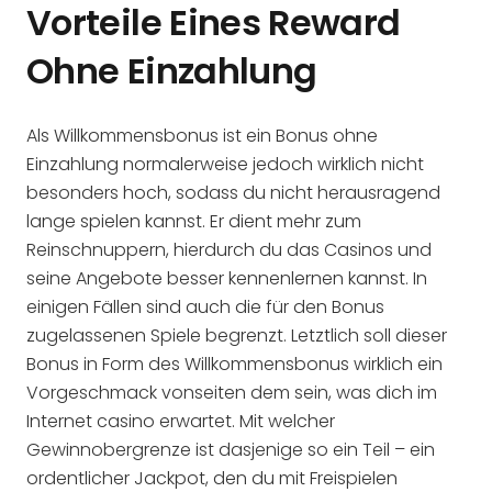
Vorteile Eines Reward
Ohne Einzahlung
Als Willkommensbonus ist ein Bonus ohne
Einzahlung normalerweise jedoch wirklich nicht
besonders hoch, sodass du nicht herausragend
lange spielen kannst. Er dient mehr zum
Reinschnuppern, hierdurch du das Casinos und
seine Angebote besser kennenlernen kannst. In
einigen Fällen sind auch die für den Bonus
zugelassenen Spiele begrenzt. Letztlich soll dieser
Bonus in Form des Willkommensbonus wirklich ein
Vorgeschmack vonseiten dem sein, was dich im
Internet casino erwartet. Mit welcher
Gewinnobergrenze ist dasjenige so ein Teil – ein
ordentlicher Jackpot, den du mit Freispielen