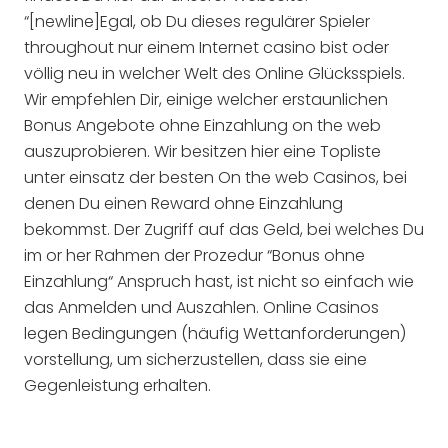
“[newline]Egal, ob Du dieses regulärer Spieler
throughout nur einem Internet casino bist oder
völlig neu in welcher Welt des Online Glücksspiels.
Wir empfehlen Dir, einige welcher erstaunlichen
Bonus Angebote ohne Einzahlung on the web
auszuprobieren. Wir besitzen hier eine Topliste
unter einsatz der besten On the web Casinos, bei
denen Du einen Reward ohne Einzahlung
bekommst. Der Zugriff auf das Geld, bei welches Du
im or her Rahmen der Prozedur “Bonus ohne
Einzahlung“ Anspruch hast, ist nicht so einfach wie
das Anmelden und Auszahlen. Online Casinos
legen Bedingungen (häufig Wettanforderungen)
vorstellung, um sicherzustellen, dass sie eine
Gegenleistung erhalten.