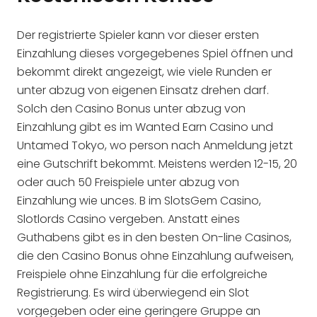
Der registrierte Spieler kann vor dieser ersten
Einzahlung dieses vorgegebenes Spiel öffnen und
bekommt direkt angezeigt, wie viele Runden er
unter abzug von eigenen Einsatz drehen darf.
Solch den Casino Bonus unter abzug von
Einzahlung gibt es im Wanted Earn Casino und
Untamed Tokyo, wo person nach Anmeldung jetzt
eine Gutschrift bekommt. Meistens werden 12-15, 20
oder auch 50 Freispiele unter abzug von
Einzahlung wie unces. B im SlotsGem Casino,
Slotlords Casino vergeben. Anstatt eines
Guthabens gibt es in den besten On-line Casinos,
die den Casino Bonus ohne Einzahlung aufweisen,
Freispiele ohne Einzahlung für die erfolgreiche
Registrierung. Es wird überwiegend ein Slot
vorgegeben oder eine geringere Gruppe an