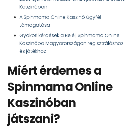
Kaszinóban
A Spinmama Online Kaszinó ügyfél-
támogatása
Gyakori kérdések a Bejélj Spinmama Online
Kaszinóba Magyarországon regisztráláshoz
és játékhoz
Miért érdemes a
Spinmama Online
Kaszinóban
játszani?