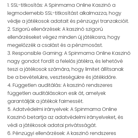
1. SSL-titkosítás: A Spinmama Online Kaszinó a
legmodernebb SSL-titkosítást alkalmazza, hogy
védje a játékosok adatait és pénzügyi tranzakcióit.
2. Szigorú ellenőrzések: A kaszinó szigorú
ellenőrzéseket végez minden új játékosra, hogy
megelőzzék a csalást és a pénzmosást.
3. Responsible Gaming: A Spinmama Online Kaszinó
nagy gondot fordít a felelős játékra, és lehetővé
teszi a játékosok számára, hogy limitet állítsanak
be a bevételükre, veszteségükre és játékidőre.
4. Független auditálás: A kaszinó rendszeres
független auditálásokon esik át, amelyek
garantálják a játékok fairnessét.
5. Adatvédelmi irányelvek: A Spinmama Online
Kaszinó betartja az adatvédelmi irányelveket, és
védi a játékosok adatai privátsságát.
6. Pénzügyi ellenőrzések: A kaszinó rendszeres