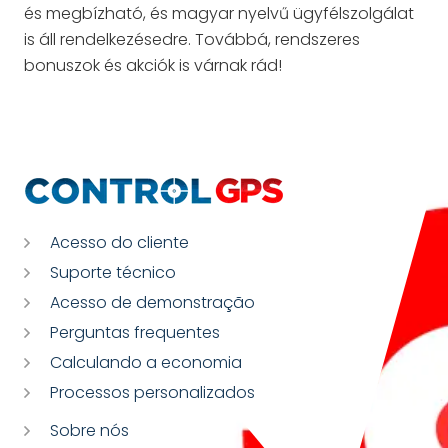
és megbízható, és magyar nyelvű ügyfélszolgálat
is áll rendelkezésedre. Továbbá, rendszeres
bonuszok és akciók is várnak rád!
Acesso do cliente
Suporte técnico
Acesso de demonstração
Perguntas frequentes
Calculando a economia
Processos personalizados
Sobre nós