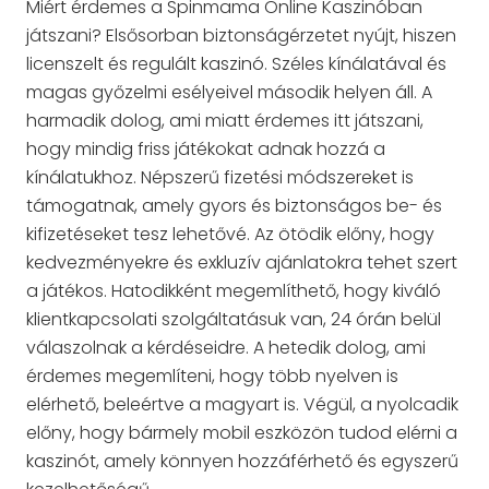
Miért érdemes a Spinmama Online Kaszinóban
játszani? Elsősorban biztonságérzetet nyújt, hiszen
licenszelt és regulált kaszinó. Széles kínálatával és
magas győzelmi esélyeivel második helyen áll. A
harmadik dolog, ami miatt érdemes itt játszani,
hogy mindig friss játékokat adnak hozzá a
kínálatukhoz. Népszerű fizetési módszereket is
támogatnak, amely gyors és biztonságos be- és
kifizetéseket tesz lehetővé. Az ötödik előny, hogy
kedvezményekre és exkluzív ajánlatokra tehet szert
a játékos. Hatodikként megemlíthető, hogy kiváló
klientkapcsolati szolgáltatásuk van, 24 órán belül
válaszolnak a kérdéseidre. A hetedik dolog, ami
érdemes megemlíteni, hogy több nyelven is
elérhető, beleértve a magyart is. Végül, a nyolcadik
előny, hogy bármely mobil eszközön tudod elérni a
kaszinót, amely könnyen hozzáférhető és egyszerű