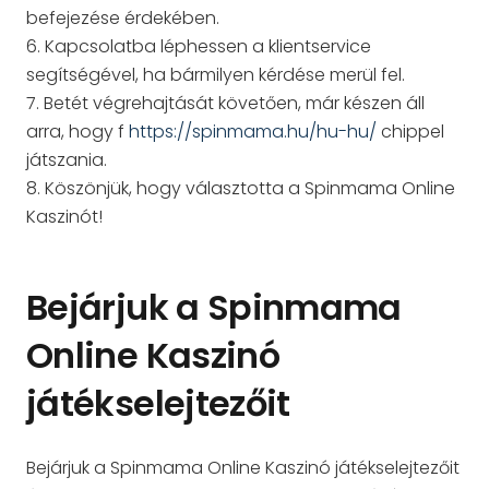
befejezése érdekében.
6. Kapcsolatba léphessen a klientservice
segítségével, ha bármilyen kérdése merül fel.
7. Betét végrehajtását követően, már készen áll
arra, hogy f
https://spinmama.hu/hu-hu/
chippel
játszania.
8. Köszönjük, hogy választotta a Spinmama Online
Kaszinót!
Bejárjuk a Spinmama
Online Kaszinó
játékselejtezőit
Bejárjuk a Spinmama Online Kaszinó játékselejtezőit