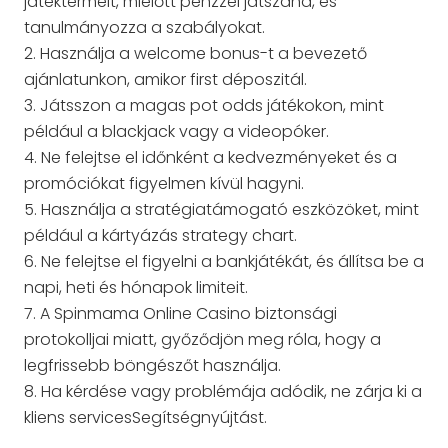
játéktermeit, mielőtt pénzzel játszana, és
tanulmányozza a szabályokat.
2. Használja a welcome bonus-t a bevezető
ajánlatunkon, amikor first déposzitál.
3. Játsszon a magas pot odds játékokon, mint
például a blackjack vagy a videopóker.
4. Ne felejtse el időnként a kedvezményeket és a
promóciókat figyelmen kívül hagyni.
5. Használja a stratégiatámogató eszközöket, mint
például a kártyázás strategy chart.
6. Ne felejtse el figyelni a bankjátékát, és állítsa be a
napi, heti és hónapok limiteit.
7. A Spinmama Online Casino biztonsági
protokolljai miatt, győződjön meg róla, hogy a
legfrissebb böngészőt használja.
8. Ha kérdése vagy problémája adódik, ne zárja ki a
kliens servicesSegítségnyújtást.