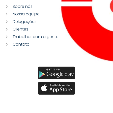
Sobre nós
Nossa equipe
Delegações
Clientes
Trabalhar com a gente
Contato