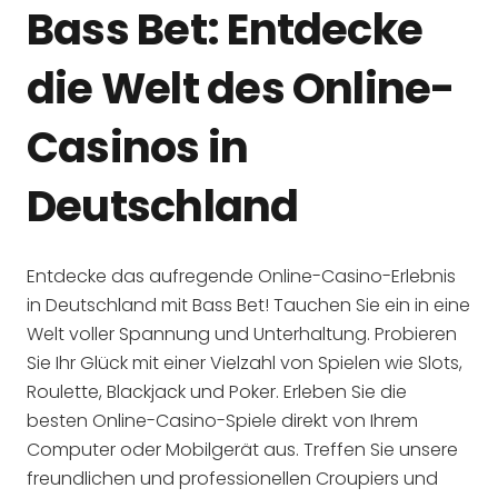
Bass Bet: Entdecke
die Welt des Online-
Casinos in
Deutschland
Entdecke das aufregende Online-Casino-Erlebnis
in Deutschland mit Bass Bet! Tauchen Sie ein in eine
Welt voller Spannung und Unterhaltung. Probieren
Sie Ihr Glück mit einer Vielzahl von Spielen wie Slots,
Roulette, Blackjack und Poker. Erleben Sie die
besten Online-Casino-Spiele direkt von Ihrem
Computer oder Mobilgerät aus. Treffen Sie unsere
freundlichen und professionellen Croupiers und