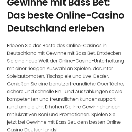
Gewinne mit Bass Bet:
Das beste Online-Casino
Deutschland erleben
Erleben Sie das Beste des Online-Casinos in
Deutschland mit Gewinne mit Bass Bet. Entdecken
Sie eine neue Welt der Online-Casino-Unterhaltung
mit einer riesigen Auswahl an Spielen, darunter
Spielautomaten, Tischspiele und Live-Dealer.
Genießen Sie eine benutzerfreundliche Oberfläche,
sichere und schnelle Ein- und Auszahlungen sowie
kompetenten und freundlichen Kundensupport
rund um die Uhr. Erhöhen Sie Ihre Gewinnchancen
mit lukrativen Boni und Promotionen. Spielen Sie
jetzt bei Gewinne mit Bass Bet, dem besten Online-
Casino Deutschlands!