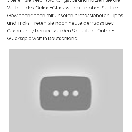
Spielen Sie verantwortungsvoll und nutzen Sie die
Vorteile des Online-Glücksspiels. Erhöhen Sie Ihre
Gewinnchancen mit unseren professionellen Tipps
und Tricks. Treten Sie noch heute der “Bass Bet”-
Community bei und werden Sie Teil der Online-
Glücksspielwelt in Deutschland.