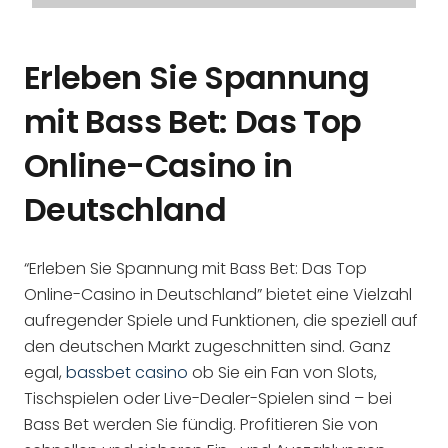
Erleben Sie Spannung
mit Bass Bet: Das Top
Online-Casino in
Deutschland
“Erleben Sie Spannung mit Bass Bet: Das Top
Online-Casino in Deutschland” bietet eine Vielzahl
aufregender Spiele und Funktionen, die speziell auf
den deutschen Markt zugeschnitten sind. Ganz
egal,
bassbet casino
ob Sie ein Fan von Slots,
Tischspielen oder Live-Dealer-Spielen sind – bei
Bass Bet werden Sie fündig. Profitieren Sie von