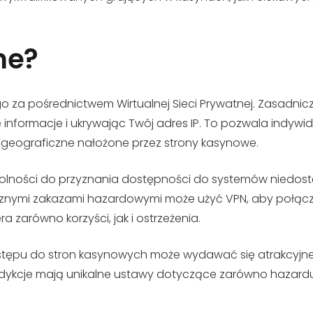
ne?
go za pośrednictwem Wirtualnej Sieci Prywatnej. Zasadnic
formacje i ukrywając Twój adres IP. To pozwala indywidu
a geograficzne nałożone przez strony kasynowe.
zdolności do przyznania dostępności do systemów niedo
ycznymi zakazami hazardowymi może użyć VPN, aby połącz
ra zarówno korzyści, jak i ostrzeżenia.
stępu do stron kasynowych może wydawać się atrakcyjne,
dykcje mają unikalne ustawy dotyczące zarówno hazardu na 