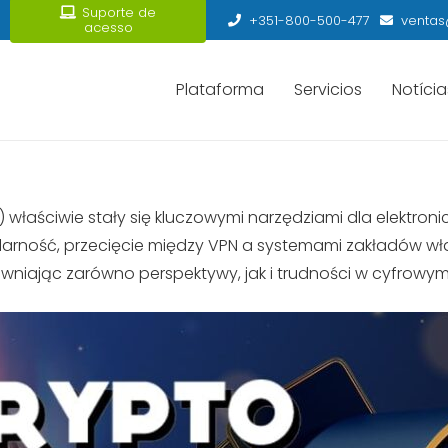
Suporte de
+351-800-500-477
ventas
acesso
Plataforma
Servicios
Notícia
PN) właściwie stały się kluczowymi narzędziami dla elektroni
arność, przecięcie między VPN a systemami zakładów wła
ewniając zarówno perspektywy, jak i trudności w cyfrowym