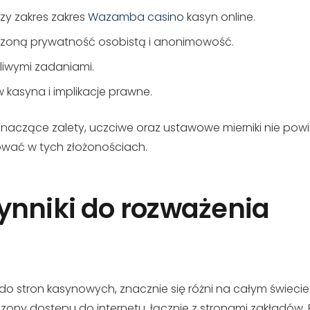
zy zakres zakres
Wazamba casino
kasyn online.
szoną prywatność osobistą i anonimowość.
śliwymi zadaniami.
kasyna i implikacje prawne.
naczące zalety, uczciwe oraz ustawowe mierniki nie po
wać w tych złożonościach.
ynniki do rozważenia
o stron kasynowych, znacznie się różni na całym świecie. 
zony dostępu do internetu, łącznie z stronami zakładów. P