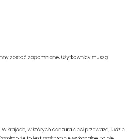
winny zostać zapomniane. Użytkownicy muszą
W krajach, w których cenzura sieci przeważa, ludzie
omimo że to jest praktycznie wykonalne, to nie