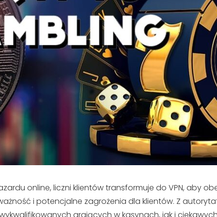
azardu online, liczni klientów transformuje do VPN, aby ob
ważność i potencjalne zagrożenia dla klientów. Z auto
ykwalifikowanych grających w kasynach, jak i ciekawych