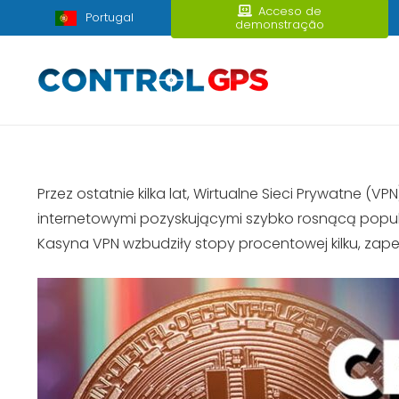
Acceso de
Portugal
demonstração
Przez ostatnie kilka lat, Wirtualne Sieci Prywatne (V
internetowymi pozyskującymi szybko rosnącą popul
Kasyna VPN wzbudziły stopy procentowej
kilku, zap