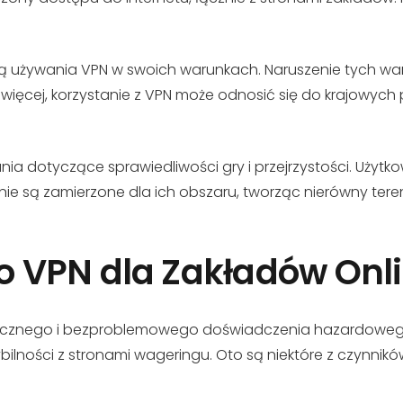
ją używania VPN w swoich warunkach. Naruszenie tych w
więcej, korzystanie z VPN może odnosić się do krajowych
nia dotyczące sprawiedliwości gry i przejrzystości. Użytk
nie są zamierzone dla ich obszaru, tworząc nierówny teren
 VPN dla Zakładów Onl
cznego i bezproblemowego doświadczenia hazardowego on
lności z stronami wageringu. Oto są niektóre z czynnikó