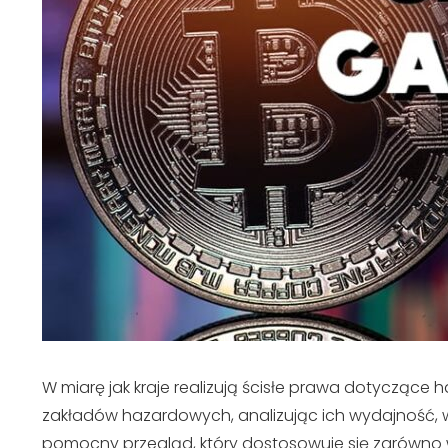
W miarę jak kraje realizują ścisłe prawa dotyczące h
zakładów hazardowych, analizując ich wydajność, 
pomocny przegląd, który dostosowuje się zarówno w