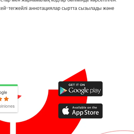
егжей-тегжейлі аннотациялар сыртта сызылады және
ogle
iniones