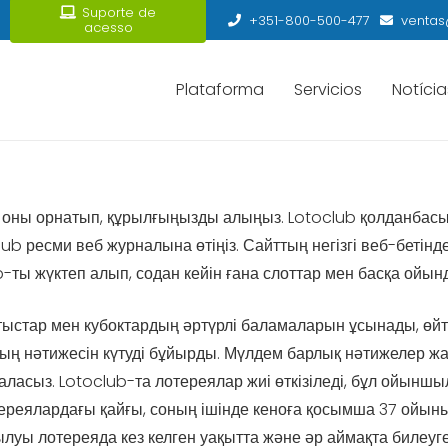
Suporte de
+351-800-500-477
ventas
acesso
Plataforma
Servicios
Notícia
 оны орнатып, құрылғыңызды алыңыз. Lotoclub қолданбас
b ресми веб журналына өтіңіз. Сайттың негізгі веб-бетінд
ты жүктеп алып, содан кейін ғана слоттар мен басқа ойында
тыстар мен кубоктардың әртүрлі баламаларын ұсынады, өйтке
ның нәтижесін күтуді бұйырды. Мүлдем барлық нәтижелер жа
аласыз. Lotoclub-та лотереялар жиі өткізіледі, бұл ойыншыл
ереялардағы қайғы, соның ішінде кеноға қосымша 37 ойыны 
луы лотереяда кез келген уақытта және әр аймақта билеуге 