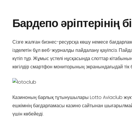
Бардепо әріптерінің б
Сізге жалған бизнес-ресурсқа көшу немесе бағдарлама
ізделетін бұл веб-журналды пайдалану қауіпсіз. Па
күтіп тұр. Жұмыс үстелі нұсқасында слоттар кітабыны
көгілдір смартфон мониторының экранындағыдай тік
Казиноның барлық тұтынушылары Lotto Aviaclub жүк
ешкімнің бағдарламасы казино сайтынан шығарылмайд
үшін көбейеді.