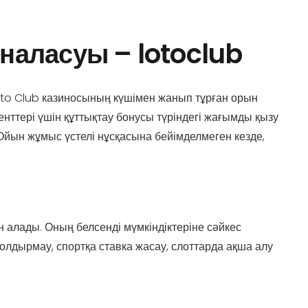
рналасуы – lotoclub
 Loto Club казиносының күшімен жанып тұрған орын
ттері үшін құттықтау бонусы түріндегі жағымды қызу
 Ойын жұмыс үстелі нұсқасына бейімделмеген кезде,
лады. Оның белсенді мүмкіндіктеріне сәйкес
лдырмау, спортқа ставка жасау, слоттарда ақша алу