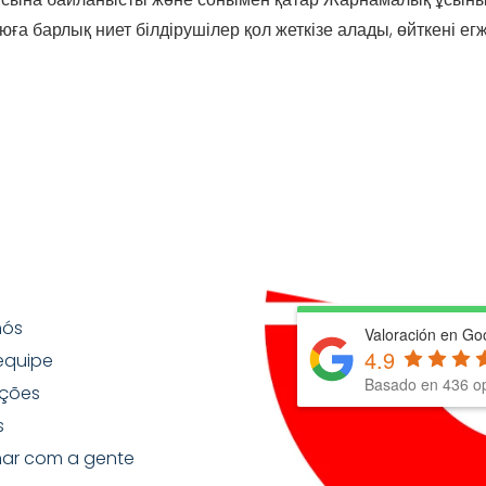
юға барлық ниет білдірушілер қол жеткізе алады, өйткені 
nós
Valoración en Go
4.9
equipe
Basado en
436
op
ções
s
har com a gente