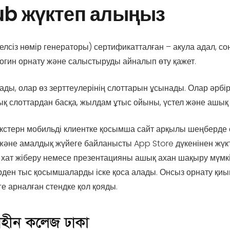
lub жүктеп алыңыз
лсіз нөмір генераторы) сертификатталған – акула адал, сон
 логин орнату және салыстыруды айналып өту қажет.
ы, олар өз зерттеулерінің слоттарын ұсынады. Олар әрбір 
қ слоттардан басқа, жылдам ұтыс ойыны, үстел және ашық 
-экстерн мобильді клиентке қосымша сайт арқылы шеңберде
және амалдық жүйеге байланысты App Store дүкенінен жүкт
 хат жіберу немесе презентацияны ашық ахан шақыру мүмкін
рден тыс қосымшаларды іске қоса алады. Онсыз орнату қиы
 арналған стендке қол қояды.