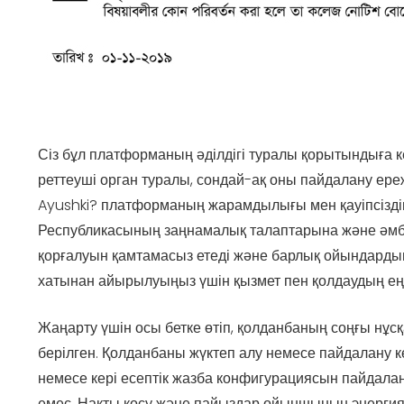
Сіз бұл платформаның әділдігі туралы қорытындыға к
реттеуші орган туралы, сондай-ақ оны пайдалану ере
Ayushki? платформаның жарамдылығы мен қауіпсіздіг
Республикасының заңнамалық талаптарына және әмбеба
қорғалуын қамтамасыз етеді және барлық ойындардың а
хатынан айырылуыңыз үшін қызмет пен қолдаудың ең 
Жаңарту үшін осы бетке өтіп, қолданбаның соңғы нұс
берілген. Қолданбаны жүктеп алу немесе пайдалану к
немесе кері есептік жазба конфигурациясын пайдала
емес. Нақты қосу және пайыздар ойыншының энергия