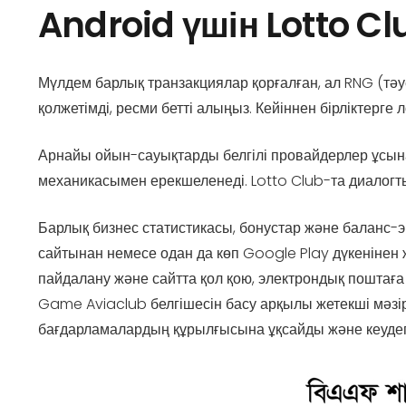
Android үшін Lotto C
Мүлдем барлық транзакциялар қорғалған, ал RNG (тәуе
қолжетімді, ресми бетті алыңыз. Кейіннен бірліктерге
Арнайы ойын-сауықтарды белгілі провайдерлер ұсынад
механикасымен ерекшеленеді. Lotto Club-та диалогты
Барлық бизнес статистикасы, бонустар және баланс
сайтынан немесе одан да көп Google Play дүкенінен 
пайдалану және сайтта қол қою, электрондық поштаға
Game Aviaclub белгішесін басу арқылы жетекші мәзі
бағдарламалардың құрылғысына ұқсайды және кеудеге