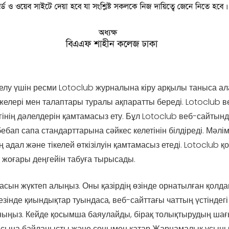
елу үшін ресми Lotoclub журналына кіру арқылы таныса ал
желері мен талаптары туралы ақпаратты береді. Lotoclub ве
інің дәлелдерін қамтамасыз ету. Бұл Lotoclub веб-сайты
п сапа стандарттарына сәйкес келетінін білдіреді. Мәлім
дал және тікелей өткізілуін қамтамасыз етеді. Lotoclub қол
жоғары деңгейін табуға тырысады.
қасын жүктеп алыңыз. Оны қазірдің өзінде орнатылған қолд
езінде қиындықтар туындаса, веб-сайттағы чаттың үстіндег
ныңыз. Кейде қосымша баяулайды, бірақ толықтырудың шағы
сына байланысты және сонымен қатар Жарнамалық ұсыныст