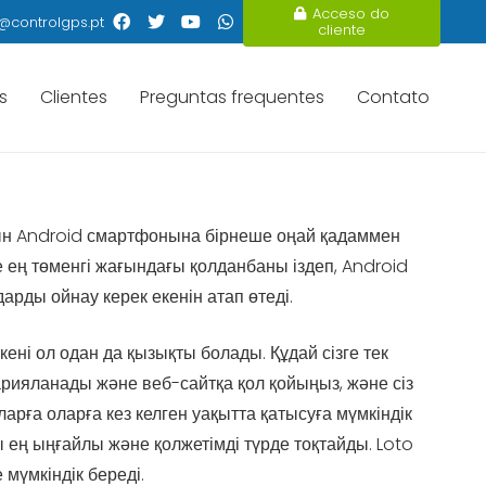
Acceso do
@controlgps.pt
cliente
s
Clientes
Preguntas frequentes
Contato
ын Android смартфонына бірнеше оңай қадаммен
е ең төменгі жағындағы қолданбаны іздеп, Android
рды ойнау керек екенін атап өтеді.
ні ол одан да қызықты болады. Құдай сізге тек
рияланады және веб-сайтқа қол қойыңыз, және сіз
арға оларға кез келген уақытта қатысуға мүмкіндік
ең ыңғайлы және қолжетімді түрде тоқтайды. Loto
мүмкіндік береді.