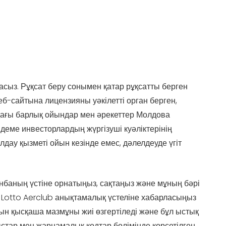
асыз. Рұқсат беру сонымен қатар рұқсатты берген
б-сайтына лицензияны уәкілетті орган берген,
ндағы барлық ойындар мен әрекеттер Молдова
деме инвесторлардың жүргізуші куәліктерінің
дау қызметі ойын кезінде емес, дәлелдеуде үгіт
анбаның үстіне орнатыңыз, сақтаңыз және мұның бәрі
і Lotto Aerclub анықтамалық үстеліне хабарласыңыз
н қысқаша мазмұны жиі өзгертіледі және бұл ыстық
ар мен жарнамалық кодтар бөлімінде көрсетілген.