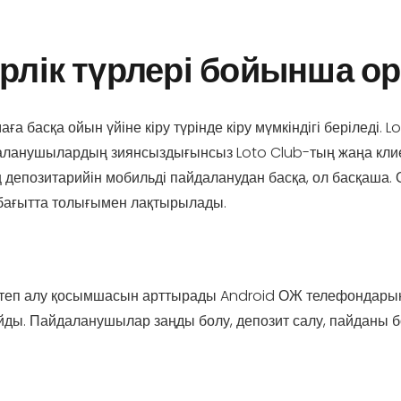
ірлік түрлері бойынша о
ға басқа ойын үйіне кіру түрінде кіру мүмкіндігі беріледі.
йдаланушылардың зиянсыздығынсыз Loto Club-тың жаңа клиен
ң депозитарийін мобильді пайдаланудан басқа, ол басқаша.
 бағытта толығымен лақтырылады.
теп алу қосымшасын арттырады Android ОЖ телефондарын а
ы. Пайдаланушылар заңды болу, депозит салу, пайданы бо