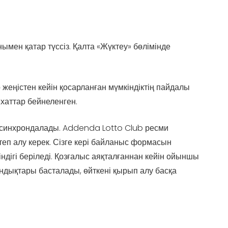
ымен қатар түссіз. Қалта «Жүктеу» бөлімінде
жеңістен кейін қосарланған мүмкіндіктің пайдалы
хаттар бейнеленген.
 синхрондалады. Addenda Lotto Club ресми
еп алу керек. Сізге кері байланыс формасын
дігі беріледі. Қозғалыс аяқталғаннан кейін ойыншы
ндықтары басталады, өйткені қырып алу басқа