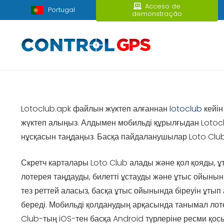
Acceso de
Portugal
demonstração
Lotoclub.apk файлын жүктеп алғаннан
lotoclub
кейін
жүктеп алыңыз. Алдымен мобильді құрылғыдан Lotoclu
нұсқасын таңдаңыз.
Басқа пайдаланушылар Loto Club-
Скретч карталары Loto Club алады және қол қояды, ұ
лотерея таңдауды, билетті ұстауды және ұтыс ойыны
тез реттей аласыз, басқа ұтыс ойынында біреуін ұтып 
береді. Мобильді қолданудың арқасында танымал лот
Club-тың iOS-тен басқа Android түрлеріне ресми қосы