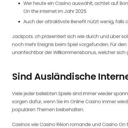
Wer heute ein Casino auswählt, achtet auf Bo
On the internet im Jahr 2025.
Auch der attraktivste Benefit nützt wenig, falls
Jackpots. ch präsentiert sich wie durch und über sol
noch mehr Ereignis beim Spiel vorgefunden. Für den r
unanfechtbar der Willkommensbonus, welcher sich gl
Sind Ausländische Interne
Viele jeder beliebten Spiele sind immer wieder spann
sorgen dafür, wenn Sie im Online Casino immer wiede
populären Themen beibehalten.
Casinos wie Casino Réion romande und Casino On the 