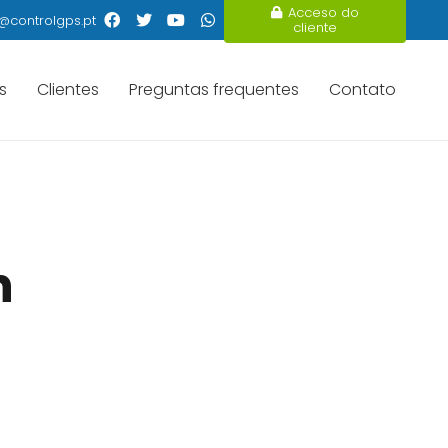
Acceso do
@controlgps.pt
cliente
s
Clientes
Preguntas frequentes
Contato
h