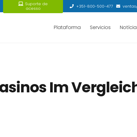
Suporte de
+351-800-500-477
ventas
acesso
Plataforma
Servicios
Notícia
asinos Im Vergleic