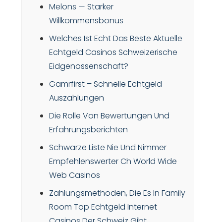
Melons — Starker
Willkommensbonus
Welches Ist Echt Das Beste Aktuelle
Echtgeld Casinos Schweizerische
Eidgenossenschaft?
Gamrfirst – Schnelle Echtgeld
Auszahlungen
Die Rolle Von Bewertungen Und
Erfahrungsberichten
Schwarze Liste Nie Und Nimmer
Empfehlenswerter Ch World Wide
Web Casinos
Zahlungsmethoden, Die Es In Family
Room Top Echtgeld Internet
Casinos Der Schweiz Gibt