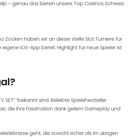
elp – genau das bieten unsere Top Casinos Schweiz
 Zocken haben wir an dieser stelle Slot Turniere für
igene iOS-App bereit. Highlight für neue Spieler ist
gal?
SET” “bekannt sind. Beliebte Spielehersteller
ker, die ihre Faszination dank geilem Gameplay und
erlebnisse geht, die sowohl sicher als im übrigen