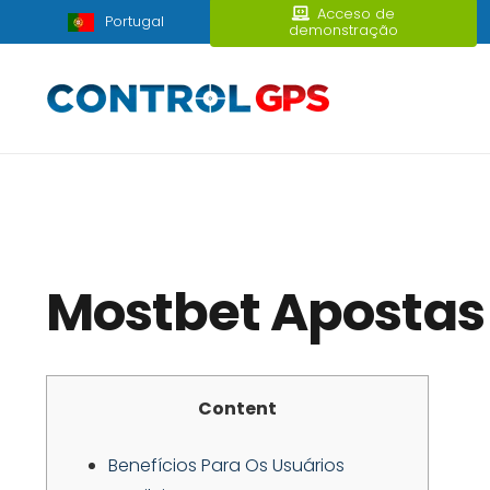
Acceso de
Portugal
demonstração
Mostbet Apostas 
Content
Benefícios Para Os Usuários