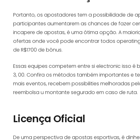
Portanto, os apostadores tem a possibilidade de a
participantes aumentarem as chances de fazer cert
incapere de apostas, é uma ótima opção. A maiori
ofertas onde você pode encontrar todos operating
de R$1700 de bônus.
Essas equipes competem entre si electronic isso é 
3, 00. Confira os métodos também importantes e teu
mais eventos, recebem possibilities melhoradas pel
reembolsa u montante segurado em caso de ruta.
Licença Oficial
De uma perspectiva de apostas esportivas, é dinh