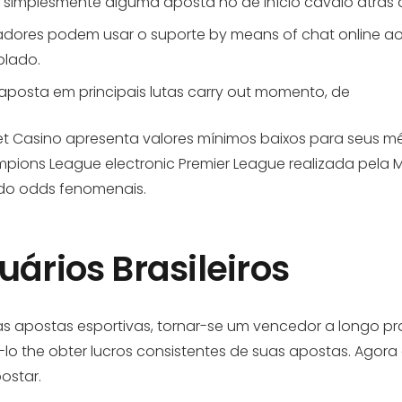
 simplesmente alguma aposta no de início cavalo atrás do
ores podem usar o suporte by means of chat online ao vi
blado.
posta em principais lutas carry out momento, de
Bet Casino apresenta valores mínimos baixos para seus m
ions League electronic Premier League realizada pela M
do odds fenomenais.
uários Brasileiros
apostas esportivas, tornar-se um vencedor a longo prazo
á-lo the obter lucros consistentes de suas apostas. Ag
ostar.