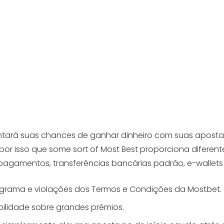
entará suas chances de ganhar dinheiro com suas apostas
por isso que some sort of Most Best proporciona difere
 pagamentos, transferências bancárias padrão, e-wallets
rograma e violações dos Termos e Condições da Mostbet.
ilidade sobre grandes prêmios.