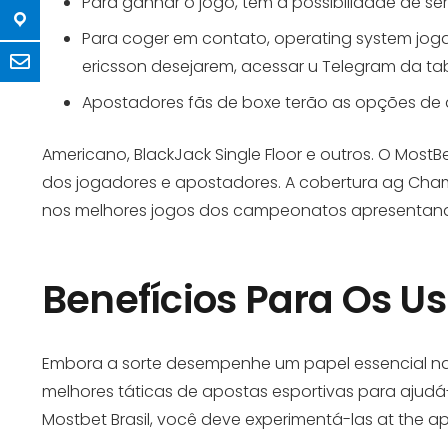
Para ganhar o jogo, tem a possibilidade de ser
Para coger em contato, operating system jogad
ericsson desejarem, acessar u Telegram da ta
Apostadores fãs de boxe terão as opções de a
Americano, BlackJack Single Floor e outros. O Most
dos jogadores e apostadores. A cobertura ag Champ
nos melhores jogos dos campeonatos apresentan
Benefícios Para Os Us
Embora a sorte desempenhe um papel essencial nas 
melhores táticas de apostas esportivas para ajud
Mostbet Brasil, você deve experimentá-las at the ap