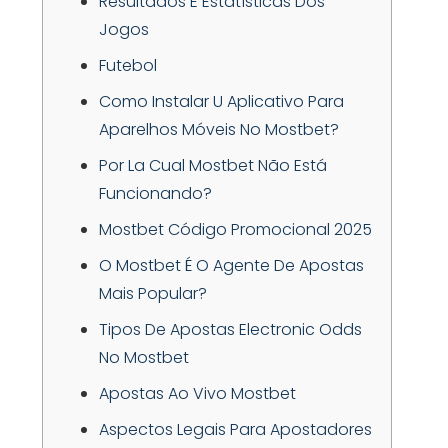
Resultados E Estatísticas Dos
Jogos
Futebol
Como Instalar U Aplicativo Para
Aparelhos Móveis No Mostbet?
Por La Cual Mostbet Não Está
Funcionando?
Mostbet Código Promocional 2025
O Mostbet É O Agente De Apostas
Mais Popular?
Tipos De Apostas Electronic Odds
No Mostbet
Apostas Ao Vivo Mostbet
Aspectos Legais Para Apostadores