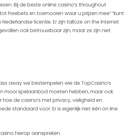
sen. Bij de beste online casino’s throughout
tot freebets en toernooien waar u prijzen mee” “kunt
ederlandse licentie. Er zijn talloze on the internet
 gevallen ook betrouwbaar zijn, maar ze zijn niet
o’s pass away we bestempelen wie de TopCasino’s
’s een mooi spelaanbod moeten hebben, maar ook
hoe de casino’s met privacy, veiligheid en
de standaard voor. Er is eigenlijk niet één on line
casino hierop aanspreken.