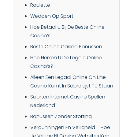
Roulette
Wedden Op Sport
Hoe Betaal U Bij De Beste Online
Casino’s
Beste Online Casino Bonussen
Hoe Herken U De Legale Online
Casino’s?
Alleen Een Legaal Online On Line
Casino Komt In Sobre Lijst Te Staan
Soorten Internet Casino Spellen
Nederland
Bonussen Zonder Storting
Vergunningen En Veiligheid – Hoe
Je Veilige Nl Casino Websites Kan