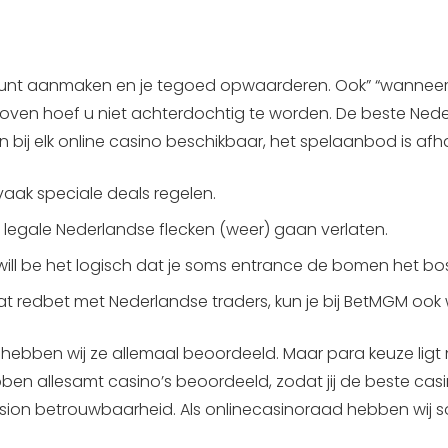
unt aanmaken en je tegoed opwaarderen. Ook” “wanneer je
oven hoef u niet achterdochtig te worden. De beste Nede
jn bij elk online casino beschikbaar, het spelaanbod is afh
vaak speciale deals regelen.
bre legale Nederlandse flecken (weer) gaan verlaten.
will be het logisch dat je soms entrance de bomen het bos 
o at redbet met Nederlandse traders, kun je bij BetMGM o
bben wij ze allemaal beoordeeld. Maar para keuze ligt nat
n allesamt casino’s beoordeeld, zodat jij de beste casino
ssion betrouwbaarheid. Als onlinecasinoraad hebben wij 