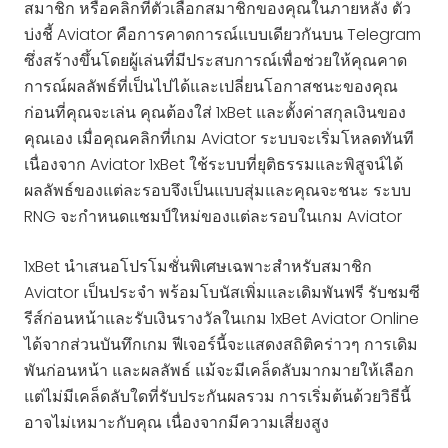
สมาชิก หรือคลิกที่ตัวเลือกสมาชิกของคุณในภายหลัง ตัว
บ่งชี้ Aviator คือการคาดการณ์แบบเดียวกันบน Telegram
ซึ่งสร้างขึ้นโดยผู้เล่นที่มีประสบการณ์เพื่อช่วยให้คุณคาด
การณ์ผลลัพธ์ที่เป็นไปได้และเปลี่ยนโอกาสชนะของคุณ
ก่อนที่คุณจะเล่น คุณต้องใส่ 1xBet และตั้งค่าสกุลเงินของ
คุณเอง เมื่อคุณคลิกที่เกม Aviator ระบบจะเริ่มโหลดทันที
เนื่องจาก Aviator 1xBet ใช้ระบบที่ยุติธรรมและพิสูจน์ได้
ผลลัพธ์ของแต่ละรอบจึงเป็นแบบสุ่มและคุณจะชนะ ระบบ
RNG จะกำหนดแชมป์ใหม่ของแต่ละรอบในเกม Aviator
1xBet นำเสนอโปรโมชั่นพิเศษเฉพาะสำหรับสมาชิก
Aviator เป็นประจำ พร้อมโบนัสเพิ่มและเดิมพันฟรี รับชมซี
รีส์ก่อนหน้าและรับเงินรางวัลในเกม 1xBet Aviator Online
ได้จากส่วนบันทึกเกม ฟีเจอร์นี้จะแสดงสถิติคร่าวๆ การเดิม
พันก่อนหน้า และผลลัพธ์ แม้จะมีเคล็ดลับมากมายให้เลือก
แต่ไม่มีเคล็ดลับใดที่รับประกันผลรวม การเริ่มต้นด้วยวิธีนี้
อาจไม่เหมาะกับคุณ เนื่องจากมีความเสี่ยงสูง