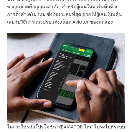
ชาญฉลาดคือกุญแจสำคัญ สำหรับผู้เล่นใหม่ เริ่มต้นด้วย
การตั้งค่าเดโมใหม่ ซึ่งเหมาะสมที่สุด ช่วยให้ผู้เล่นใหม่คุ้น
เคยกับวิธีการและปรับแต่งสล็อต Aviator ของคุณเอง
ในการใช้รหัสโปรโมชั่น 1XBAVIATOR ใหม่ โปรดไปที่ระบบ