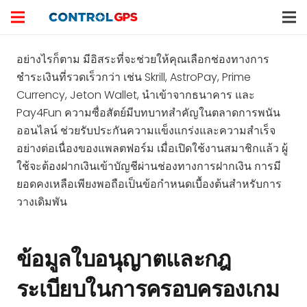
อย่างไรก็ตาม มีอิสระที่จะช่วยให้คุณเลือกช่องทางการ
ชำระเงินที่รวดเร็วกว่า เช่น Skrill, AstroPay, Prime
Currency, Jeton Wallet, นำเข้าจากธนาคาร และ
Pay4Fun ความซื่อสัตย์มีบทบาทสำคัญในตลาดการพนัน
ออนไลน์ ช่วยรับประกันความแข็งแกร่งและความสำเร็จ
อย่างต่อเนื่องของแพลตฟอร์ม เมื่อเปิดใช้งานสมาชิกแล้ว ผู้
ใช้จะต้องฝากเงินเข้าบัญชีผ่านช่องทางการฝากเงิน การมี
ยอดคงเหลือเพียงพอถือเป็นข้อกำหนดเบื้องต้นสำหรับการ
วางเดิมพัน
ข้อมูลใบอนุญาตและกฎ
ระเบียบในการครอบครองเกม