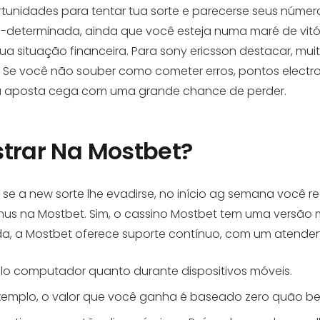
rtunidades para tentar tua sorte e parecerse seus número
ré-determinada, ainda que você esteja numa maré de vitó
ua situação financeira. Para sony ericsson destacar, muit
s. Se você não souber como cometer erros, pontos electr
ma aposta cega com uma grande chance de perder.
trar Na Mostbet?
e, se a new sorte lhe evadirse, no início ag semana você 
nus na Mostbet. Sim, o cassino Mostbet tem uma versão
da, a Mostbet oferece suporte contínuo, com um atenden
elo computador quanto durante dispositivos móveis.
xemplo, o valor que você ganha é baseado zero quão be