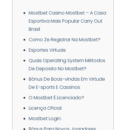
Mostbet Casino Mostbet – A Casa
Esportiva Mais Popular Carry Out
Brasil
Como Ze Registrar Na Mostbet?
Esportes Virtuais
Quais Operating System Métodos
De Deposito No Mostbet?
Bônus De Boas-vindas Em Virtude
De E-sports E Cassinos
O Mostbet É Licenciado?
Licença Oficial
Mostbet Login:
Bônus Para Novos Jogadores