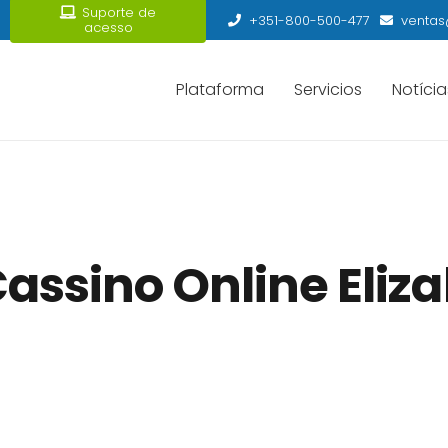
Suporte de
+351-800-500-477
ventas
acesso
Plataforma
Servicios
Notícia
 Cassino Online Eli