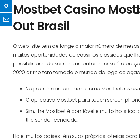
Mostbet Casino Mostb
Out Brasil
O web-site tem de longe o maior número de mesas 
muitas oportunidades de cassinos clássicos que lhe
possibilidade de ser alto, no entanto esse é o pre
2020 at the tem tomado o mundo do jogo de açã
Na plataforma on-line de uma Mostbet, os usuá
O aplicativo Mostbet para touch screen phone 
Sim, the Mostbet é confiável e muito holisti
the sendo licenciada.
Hoje, muitos países têm suas próprias loterias pa