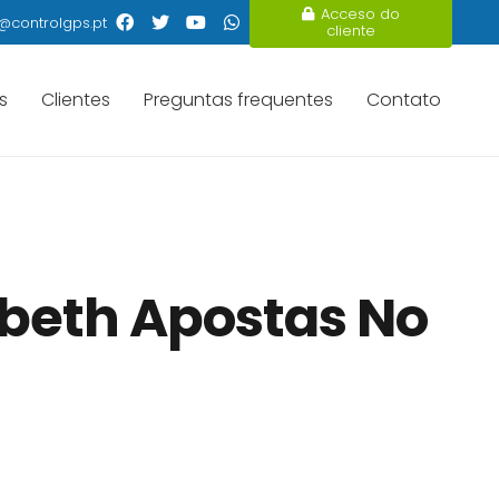
Acceso do
@controlgps.pt
cliente
s
Clientes
Preguntas frequentes
Contato
zabeth Apostas No