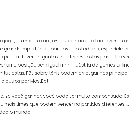
go, as mesas e caça-níqueis não são tão diversas quan
de grande importância para os apostadores, especialme
tes podem fazer perguntas e obter respostas para elas s
lecer uma posição sem igual mhh indústria de games onlin
tusiastas. Fãs sobre tênis podem arriesgar nos principais
 e outros por MostBet.
da, ze você ganhar, você pode ser muito compensado. 
 ou mais times que podem vencer na partidas diferentes.
lidad o mundo.