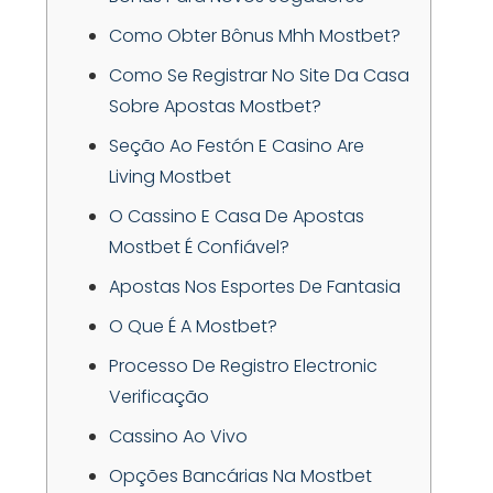
Como Obter Bônus Mhh Mostbet?
Como Se Registrar No Site Da Casa
Sobre Apostas Mostbet?
Seção Ao Festón E Casino Are
Living Mostbet
O Cassino E Casa De Apostas
Mostbet É Confiável?
Apostas Nos Esportes De Fantasia
O Que É A Mostbet?
Processo De Registro Electronic
Verificação
Cassino Ao Vivo
Opções Bancárias Na Mostbet