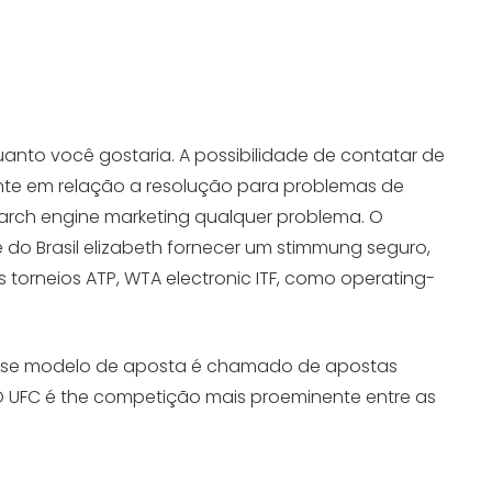
to você gostaria. A possibilidade de contatar de
nte em relação a resolução para problemas de
earch engine marketing qualquer problema. O
e do Brasil elizabeth fornecer um stimmung seguro,
 torneios ATP, WTA electronic ITF, como operating-
Esse modelo de aposta é chamado de apostas
 O UFC é the competição mais proeminente entre as