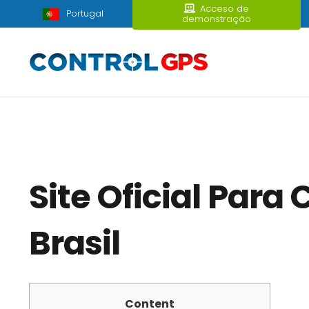
Acceso de
Portugal
demonstração
Site Oficial Para
Brasil
Content