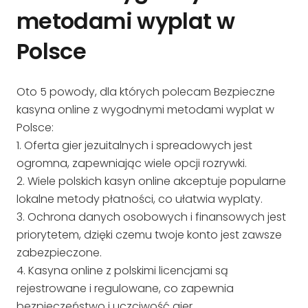
metodami wyplat w
Polsce
Oto 5 powody, dla których polecam Bezpieczne
kasyna online z wygodnymi metodami wyplat w
Polsce:
1. Oferta gier jezuitalnych i spreadowych jest
ogromna, zapewniając wiele opcji rozrywki.
2. Wiele polskich kasyn online akceptuje popularne
lokalne metody płatności, co ułatwia wyplaty.
3. Ochrona danych osobowych i finansowych jest
priorytetem, dzięki czemu twoje konto jest zawsze
zabezpieczone.
4. Kasyna online z polskimi licencjami są
rejestrowane i regulowane, co zapewnia
bezpieczeństwo i uczciwość gier.