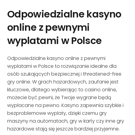
Odpowiedzialne kasyno
online z pewnymi
wyplatami w Polsce
Odpowiedzialne kasyno online z pewnymi
wyplatami w Polsce to rozwiązanie idealne dla
osób szukających bezpiecznej i threatened-free
gry online. W grach hazardowych, zaufanie jest
kluczowe, dlatego wybierając to casino online,
możecie być pewni, że Twoje wygrane będą
wypłacane na pewno. Kasyno zapewnia szybkie i
bezproblemowe wyplaty, dzięki czemu gry
maszyny na automatach, gry w karty czy inne gry
hazardowe stają się jeszcze bardziej przyjemne.