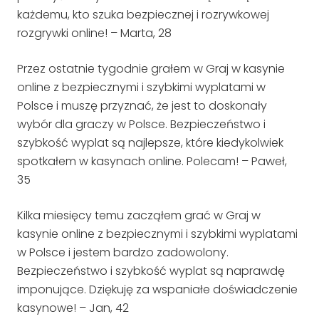
każdemu, kto szuka bezpiecznej i rozrywkowej
rozgrywki online! – Marta, 28
Przez ostatnie tygodnie grałem w Graj w kasynie
online z bezpiecznymi i szybkimi wyplatami w
Polsce i muszę przyznać, że jest to doskonały
wybór dla graczy w Polsce. Bezpieczeństwo i
szybkość wyplat są najlepsze, które kiedykolwiek
spotkałem w kasynach online. Polecam! – Paweł,
35
Kilka miesięcy temu zacząłem grać w Graj w
kasynie online z bezpiecznymi i szybkimi wyplatami
w Polsce i jestem bardzo zadowolony.
Bezpieczeństwo i szybkość wyplat są naprawdę
imponujące. Dziękuję za wspaniałe doświadczenie
kasynowe! – Jan, 42