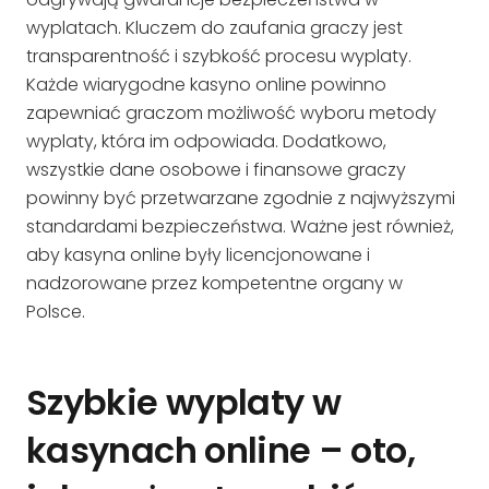
wyplatach. Kluczem do zaufania graczy jest
transparentność i szybkość procesu wyplaty.
Każde wiarygodne kasyno online powinno
zapewniać graczom możliwość wyboru metody
wyplaty, która im odpowiada. Dodatkowo,
wszystkie dane osobowe i finansowe graczy
powinny być przetwarzane zgodnie z najwyższymi
standardami bezpieczeństwa. Ważne jest również,
aby kasyna online były licencjonowane i
nadzorowane przez kompetentne organy w
Polsce.
Szybkie wyplaty w
kasynach online – oto,