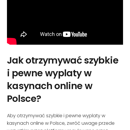
Jak otrzymywać szybkie
i pewne wyplaty w
kasynach online w
Polsce?
Aby otrzymywać szybkie i pewne wyplaty w
kasynach online w Polsce, zwróć uwage przede