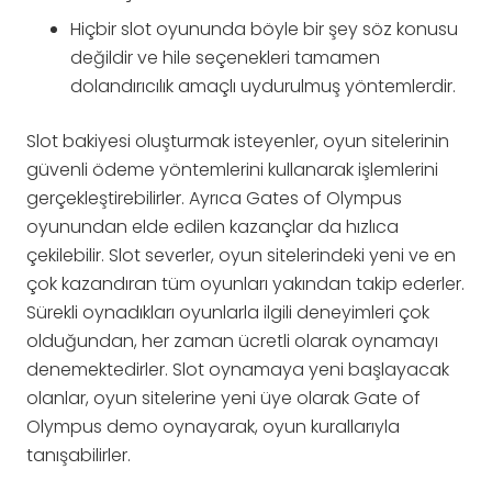
Hiçbir slot oyununda böyle bir şey söz konusu
değildir ve hile seçenekleri tamamen
dolandırıcılık amaçlı uydurulmuş yöntemlerdir.
Slot bakiyesi oluşturmak isteyenler, oyun sitelerinin
güvenli ödeme yöntemlerini kullanarak işlemlerini
gerçekleştirebilirler. Ayrıca Gates of Olympus
oyunundan elde edilen kazançlar da hızlıca
çekilebilir. Slot severler, oyun sitelerindeki yeni ve en
çok kazandıran tüm oyunları yakından takip ederler.
Sürekli oynadıkları oyunlarla ilgili deneyimleri çok
olduğundan, her zaman ücretli olarak oynamayı
denemektedirler. Slot oynamaya yeni başlayacak
olanlar, oyun sitelerine yeni üye olarak Gate of
Olympus demo oynayarak, oyun kurallarıyla
tanışabilirler.