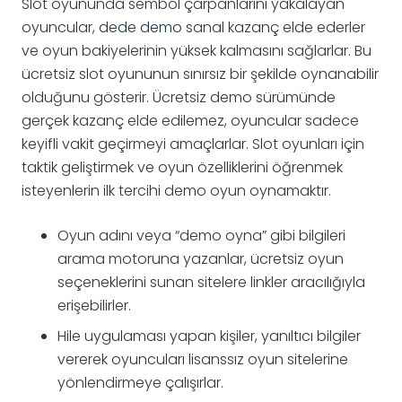
Slot oyununda sembol çarpanlarını yakalayan
oyuncular,
dede demo
sanal kazanç elde ederler
ve oyun bakiyelerinin yüksek kalmasını sağlarlar. Bu
ücretsiz slot oyununun sınırsız bir şekilde oynanabilir
olduğunu gösterir. Ücretsiz demo sürümünde
gerçek kazanç elde edilemez, oyuncular sadece
keyifli vakit geçirmeyi amaçlarlar. Slot oyunları için
taktik geliştirmek ve oyun özelliklerini öğrenmek
isteyenlerin ilk tercihi demo oyun oynamaktır.
Oyun adını veya “demo oyna” gibi bilgileri
arama motoruna yazanlar, ücretsiz oyun
seçeneklerini sunan sitelere linkler aracılığıyla
erişebilirler.
Hile uygulaması yapan kişiler, yanıltıcı bilgiler
vererek oyuncuları lisanssız oyun sitelerine
yönlendirmeye çalışırlar.