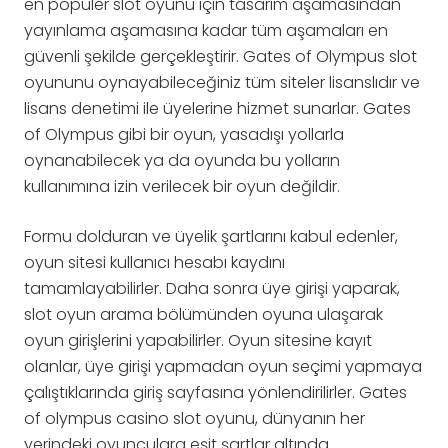
en popüler slot oyunu için tasarım aşamasından
yayınlama aşamasına kadar tüm aşamaları en
güvenli şekilde gerçekleştirir. Gates of Olympus slot
oyununu oynayabileceğiniz tüm siteler lisanslıdır ve
lisans denetimi ile üyelerine hizmet sunarlar. Gates
of Olympus gibi bir oyun, yasadışı yollarla
oynanabilecek ya da oyunda bu yolların
kullanımına izin verilecek bir oyun değildir.
Formu dolduran ve üyelik şartlarını kabul edenler,
oyun sitesi kullanıcı hesabı kaydını
tamamlayabilirler. Daha sonra üye girişi yaparak,
slot oyun arama bölümünden oyuna ulaşarak
oyun girişlerini yapabilirler. Oyun sitesine kayıt
olanlar, üye girişi yapmadan oyun seçimi yapmaya
çalıştıklarında giriş sayfasına yönlendirilirler. Gates
of olympus casino slot oyunu, dünyanın her
yerindeki oyunculara eşit şartlar altında