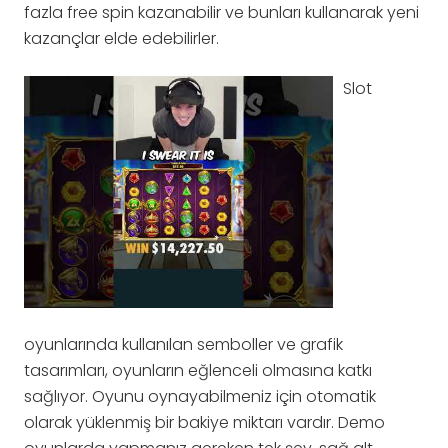
fazla free spin kazanabilir ve bunları kullanarak yeni
kazançlar elde edebilirler.
Slot
oyunlarında kullanılan semboller ve grafik
tasarımları, oyunların eğlenceli olmasına katkı
sağlıyor. Oyunu oynayabilmeniz için otomatik
olarak yüklenmiş bir bakiye miktarı vardır. Demo