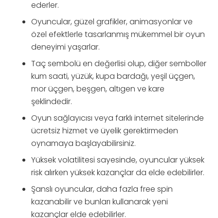
ederler.
Oyuncular, güzel grafikler, animasyonlar ve
özel efektlerle tasarlanmış mükemmel bir oyun
deneyimi yaşarlar.
Taç sembolü en değerlisi olup, diğer semboller
kum saati, yüzük, kupa bardağı, yeşil üçgen,
mor üçgen, beşgen, altıgen ve kare
şeklindedir.
Oyun sağlayıcısı veya farklı internet sitelerinde
ücretsiz hizmet ve üyelik gerektirmeden
oynamaya başlayabilirsiniz.
Yüksek volatilitesi sayesinde, oyuncular yüksek
risk alırken yüksek kazançlar da elde edebilirler.
Şanslı oyuncular, daha fazla free spin
kazanabilir ve bunları kullanarak yeni
kazançlar elde edebilirler.