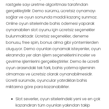
rastgele sayı üretme algoritması tarafından
gerçekleştirilir. Demo sürümü, ücretsiz oynamayı
sağlar ve oyun sonunda maddi kazanç sunmaz.
Online oyun sitelerinde bahis ödemesi yaparak
oynanabilen slot oyunu için ücretsiz seçenekler
bulunmaktadır. Ücretsiz seçenekler, deneme
bonusu, free spin, bonus alma gibi yöntemlerden
oluşuyor. Demo oyunları oynamak isteyenler, oyun
ekranında yer alan işlem seçeneklerini inceler ve
çevirme işlemlerini gerçekleştirirler. Demo ile ücretli
oyun arasındaki tek fark, bahis yatırma işleminin
olmaması ve ücretsiz olarak oynanabilmesidir.
Ücretli sürümde, oyuncular yatırdıkları bahis
miktarına göre para kazanabilirler.
Slot severler, oyun sitelerindeki yeni ve en çok
kazandıran tüm oyunları yakından takip