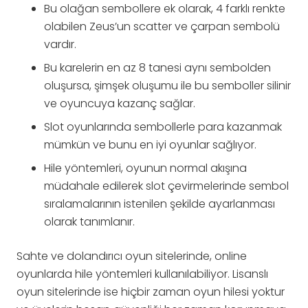
Bu olağan sembollere ek olarak, 4 farklı renkte
olabilen Zeus’un scatter ve çarpan sembolü
vardır.
Bu karelerin en az 8 tanesi aynı sembolden
oluşursa, şimşek oluşumu ile bu semboller silinir
ve oyuncuya kazanç sağlar.
Slot oyunlarında sembollerle para kazanmak
mümkün ve bunu en iyi oyunlar sağlıyor.
Hile yöntemleri, oyunun normal akışına
müdahale edilerek slot çevirmelerinde sembol
sıralamalarının istenilen şekilde ayarlanması
olarak tanımlanır.
Sahte ve dolandırıcı oyun sitelerinde, online
oyunlarda hile yöntemleri kullanılabiliyor. Lisanslı
oyun sitelerinde ise hiçbir zaman oyun hilesi yoktur