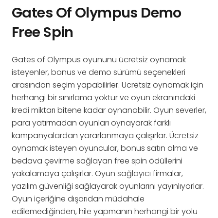
Gates Of Olympus Demo
Free Spin
Gates of Olympus oyununu ücretsiz oynamak
isteyenler, bonus ve demo sürümü seçenekleri
arasından seçim yapabilirler. Ücretsiz oynamak için
herhangi bir sınırlama yoktur ve oyun ekranındaki
kredi miktarı bitene kadar oynanabilir. Oyun severler,
para yatırmadan oyunları oynayarak farklı
kampanyalardan yararlanmaya çalışırlar. Ücretsiz
oynamak isteyen oyuncular, bonus satın alma ve
bedava çevirme sağlayan free spin ödüllerini
yakalamaya çalışırlar. Oyun sağlayıcı firmalar,
yazılım güvenliği sağlayarak oyunlarını yayınlıyorlar.
Oyun içeriğine dışarıdan müdahale
edilemediğinden, hile yapmanın herhangi bir yolu