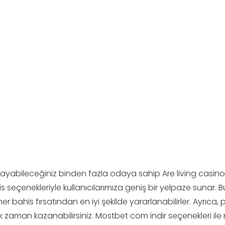
nayabileceğiniz binden fazla odaya sahip Are living casino
 seçenekleriyle kullanıcılarımıza geniş bir yelpaze sunar. Bu
her bahis fırsatından en iyi şekilde yararlanabilirler. Ayrı
arak zaman kazanabilirsiniz. Mostbet com indir seçenekleri