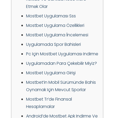
Etmək Olar
Mostbet Uygulaması Sss
Mostbet Uygulama Özellikleri
Mostbet Uygulama İncelemesi
Uygulamada Spor Bahisleri
Pc Için Mostbet Uygulaması Indirme
Uygulamadan Para Çekebilir Miyiz?
Mostbet Uygulama Girişi
Mostbet’in Mobil Sürümünde Bahis
Oynamak Için Mevcut Sporlar
Mostbet Tr’de Finansal
Hesaplamalar
Android’de Mostbet Apk Indirme Ve