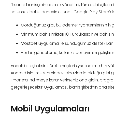
“Lisanslı bahisçinin ofisinin yönetimi, tüm bahisçiler
sorunsuz bahis deneyimi sunar. Google Play Store’d
Gördüğünüz gibi, bu ödeme” “yöntemlerinin hiçbir
Minimum bahis miktarı 10 Türk Lirasıdır ve bahi
Mostbet uygulama ile sunduğumuz destek kanallar
Her bir güncelleme, kullanıcı deneyimini geliştir
Ancak bir kişi ofisin sürekli müşterisiyse indirme h
Android işletim sistemindeki cihazlarda olduğu gibi ge
iPhone’a indirmeye karar verirseniz ona gidin, progr
gerçekleşecektir. Uygulaması, bahis şirketinin ana sit
Mobil Uygulamaları