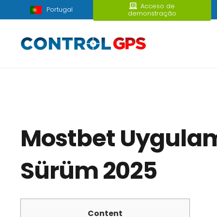
Acceso de
Portugal
demonstração
Mostbet Uygulamas
Sürüm 2025
Content