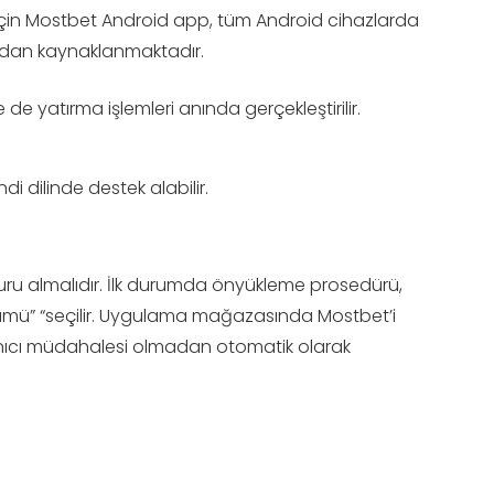
oid için Mostbet Android app, tüm Android cihazlarda
ndan kaynaklanmaktadır.
 yatırma işlemleri anında gerçekleştirilir.
 dilinde destek alabilir.
vuru almalıdır. İlk durumda önyükleme prosedürü,
 sürümü” “seçilir. Uygulama mağazasında Mostbet’i
lanıcı müdahalesi olmadan otomatik olarak