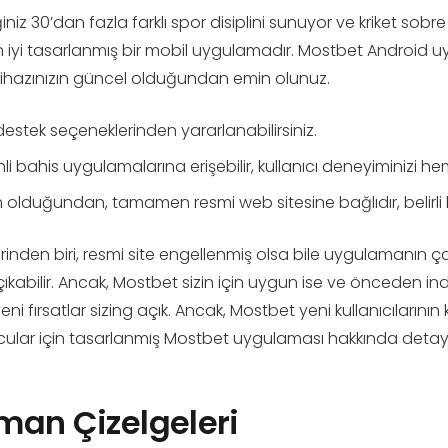
 30’dan fazla farklı spor disiplini sunuyor ve kriket sobr
ilen iyi tasarlanmış bir mobil uygulamadır. Mostbet Androi
 cihazınızın güncel olduğundan emin olunuz.
stek seçeneklerinden yararlanabilirsiniz.
ahis uygulamalarına erişebilir, kullanıcı deneyiminizi hem gü
olduğundan, tamamen resmi web sitesine bağlıdır, belirli bir
nden biri, resmi site engellenmiş olsa bile uygulamanın çalı
çıkabilir. Ancak, Mostbet sizin için uygun ise ve önceden in
 fırsatlar sizing açık. Ancak, Mostbet yeni kullanıcılarının
ncular için tasarlanmış Mostbet uygulaması hakkında detayl
man Çizelgeleri