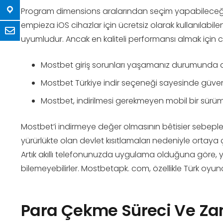
Program dimensions aralarından seçim yapabileceğiniz
empieza iOS cihazlar için ücretsiz olarak kullanılab
uyumludur. Ancak en kaliteli performansı almak için
Mostbet giriş sorunları yaşamanız durumunda de
Mostbet Türkiye indir seçeneği sayesinde güvenli b
Mostbet, indirilmesi gerekmeyen mobil bir sürüm 
Mostbet’i indirmeye değer olmasının bêtisier sebepleri
yürürlükte olan devlet kısıtlamaları nedeniyle ortaya 
Artık akıllı telefonunuzda uygulama olduğuna göre, yeni
bilemeyebilirler. Mostbetapk. com, özellikle Türk oyu
Para Çekme Süreci Ve Za