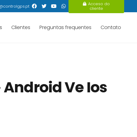
Acceso do
@controlgps.pt
cliente
s
Clientes
Preguntas frequentes
Contato
 Android Ve Ios