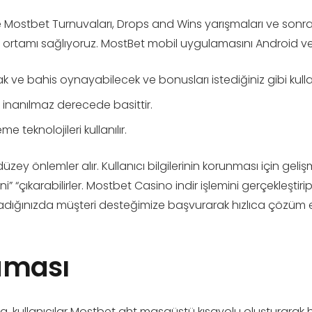
Mostbet Turnuvaları, Drops and Wins yarışmaları ve sonral
n ortamı sağlıyoruz. MostBet mobil uygulamasını Android vey
 ve bahis oynayabilecek ve bonusları istediğiniz gibi kulla
anılmaz derecede basittir.
me teknolojileri kullanılır.
önlemler alır. Kullanıcı bilgilerinin korunması için gelişmiş
ni” “çıkarabilirler. Mostbet Casino indir işlemini gerçekle
aşadığınızda müşteri desteğimize başvurarak hızlıca çözüm ed
aması
llanıcılar Mostbet ght masaüstü kısayolu oluşturarak hizme