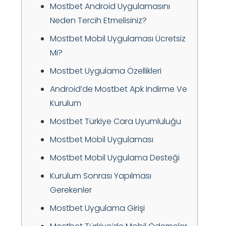
Mostbet Android Uygulamasını
Neden Tercih Etmelisiniz?
Mostbet Mobil Uygulaması Ücretsiz
Mi?
Mostbet Uygulama Özellikleri
Android’de Mostbet Apk Indirme Ve
Kurulum
Mostbet Türkiye Cara Uyumluluğu
Mostbet Mobil Uygulaması
Mostbet Mobil Uygulama Desteği
Kurulum Sonrası Yapılması
Gerekenler
Mostbet Uygulama Girişi