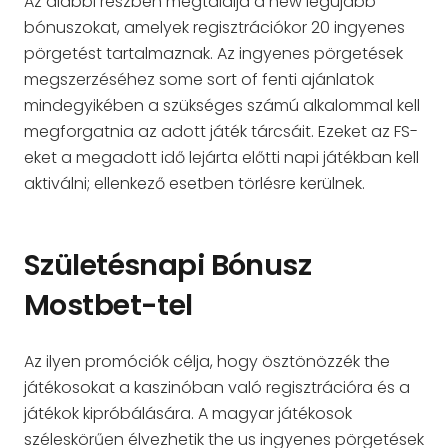
Az alábbi részben megtalálja a new legújabb
bónuszokat, amelyek regisztrációkor 20 ingyenes
pörgetést tartalmaznak. Az ingyenes pörgetések
megszerzéséhez some sort of fenti ajánlatok
mindegyikében a szükséges számú alkalommal kell
megforgatnia az adott játék tárcsáit. Ezeket az FS-
eket a megadott idő lejárta előtti napi játékban kell
aktiválni; ellenkező esetben törlésre kerülnek.
Születésnapi Bónusz
Mostbet-tel
Az ilyen promóciók célja, hogy ösztönözzék the
játékosokat a kaszinóban való regisztrációra és a
játékok kipróbálására. A magyar játékosok
széleskörűen élvezhetik the us ingyenes pörgetések