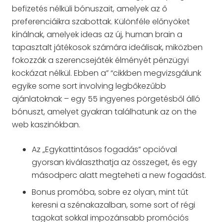
befizetés nélküli bónuszait, amelyek az ő
preferenciáikra szabottak. Különféle előnyöket
kínálnak, amelyek ideas az új, human brain a
tapasztalt játékosok számára ideálisak, miközben
fokozzák a szerencsejáték élményét pénzügyi
kockázat nélkül. Ebben a” “cikkben megvizsgálunk
egyike some sort involving legbőkezűbb
ajánlatoknak – egy 55 ingyenes pörgetésből álló
bónuszt, amelyet gyakran találhatunk az on the
web kaszinókban.
Az „Egykattintásos fogadás” opcióval
gyorsan kiválaszthatja az összeget, és egy
másodperc alatt megteheti a new fogadást.
Bonus promóba, sobre ez olyan, mint tűt
keresni a szénakazalban, some sort of régi
tagokat sokkal impozánsabb promóciós