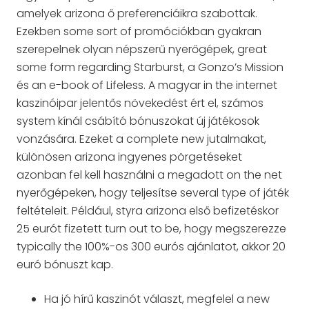
amelyek arizona ő preferenciáikra szabottak.
Ezekben some sort of promóciókban gyakran
szerepelnek olyan népszerű nyerőgépek, great
some form regarding Starburst, a Gonzo’s Mission
és an e-book of Lifeless. A magyar in the internet
kaszinóipar jelentős növekedést ért el, számos
system kínál csábító bónuszokat új játékosok
vonzására. Ezeket a complete new jutalmakat,
különösen arizona ingyenes pörgetéseket
azonban fel kell használni a megadott on the net
nyerőgépeken, hogy teljesítse several type of játék
feltételeit. Például, styra arizona első befizetéskor
25 eurót fizetett turn out to be, hogy megszerezze
typically the 100%-os 300 eurós ajánlatot, akkor 20
euró bónuszt kap.
Ha jó hírű kaszinót választ, megfelel a new