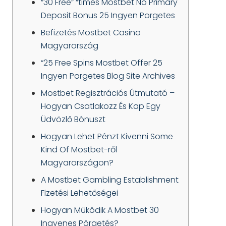
“30 Free” “times Mostbet No Primary
Deposit Bonus 25 Ingyen Porgetes
Befizetés Mostbet Casino
Magyarország
“25 Free Spins Mostbet Offer 25
Ingyen Porgetes Blog Site Archives
Mostbet Regisztrációs Útmutató –
Hogyan Csatlakozz És Kap Egy
Üdvözlő Bónuszt
Hogyan Lehet Pénzt Kivenni Some
Kind Of Mostbet-ről
Magyarországon?
A Mostbet Gambling Establishment
Fizetési Lehetőségei
Hogyan Működik A Mostbet 30
Ingyenes Pörgetés?