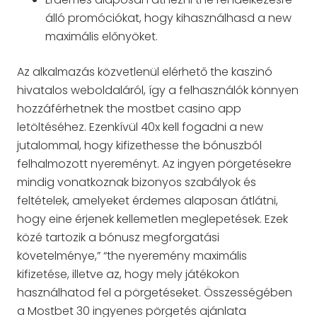
álló promóciókat, hogy kihasználhasd a new
maximális előnyöket.
Az alkalmazás közvetlenül elérhető the kaszinó
hivatalos weboldaláról, így a felhasználók könnyen
hozzáférhetnek the mostbet casino app
letöltéséhez. Ezenkívül 40x kell fogadni a new
jutalommal, hogy kifizethesse the bónuszból
felhalmozott nyereményt. Az ingyen pörgetésekre
mindig vonatkoznak bizonyos szabályok és
feltételek, amelyeket érdemes alaposan átlátni,
hogy eine érjenek kellemetlen meglepetések. Ezek
közé tartozik a bónusz megforgatási
követelménye,” “the nyeremény maximális
kifizetése, illetve az, hogy mely játékokon
használhatod fel a pörgetéseket. Összességében
a Mostbet 30 ingyenes pörgetés ajánlata