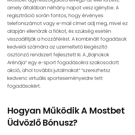
amely általában néhány napot vesz igénybe. A
regisztráció során fontos, hogy érvényes
telefonszámot vagy e-mail címet adj meg, mivel ez
alapján ellenőrzik a fiókot, és szükség esetén
visszaállítják a hozzáférést. A kombinált fogadások
kedvelői számára az üzemeltető kiegészítő
ösztönző rendszert fejlesztett ki. A „Bajnokok
Arénája” egy e-sport fogadásokra szakosodott
akció, ahol további jutalmakat” “szerezhetsz
kedvenc virtuális sporteseményeidre tett
fogadásokért.
Hogyan Működik A Mostbet
Üdvözlő Bónusz?