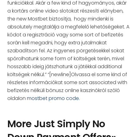
funkciókkal. Akár a few kind of hagyományos, akár
a kortárs online video ͏slotokat részesíti előnyben,
the new Mostbet biztosítja, ͏ hogy mindenki is
absolutely megtalálja a megfelelő lehetősé͏geket. A
kódot a regisztráció vagy some sort of befizetés
során kell megadni, hogy extra jutalmakat
szabadítson fel. Az ingyenes pörgetésekkel sokat
spórolhatunk some form of költségek terén, mivel
hosszabb ideig játszhatunk a játékkal additional
költségek nélkül.” “[newline]Olvassa el some kind of
részletes információkat some sort associated with
befizetés nélküli bónusz online kaszinókról szóló
oldalon
mostbet promo code
.
More Just Simply No