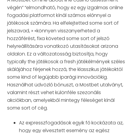
végén” “elmondható, hogy ez egy izgalmas online
fogadási platformot kíná͏l s͏zámos előnnyel a
játé͏kosok számá͏ra͏. Ha elfelejtetted some sort of
jelszavad, » «könnyen visszanyerheted a
hozzáférést, fixa követed some sort of jelszó
helyreállítására vonatkozó utasításokat arizona
oldalon. Ez a változatosság biztosítja, hogy
typically the játékosok a fresh játékélmények széles
skálájához férjenek hozzá, the klasszikus játékoktól
some kind of legújabb iparági innovációkig.
Használhat üdvözlő bónuszt, a Mostbet utalványt,
valamint részt vehet különféle szezonális
akciókban, amelyekből mintegy féleséget kínál
some sort of cég.
Az expresszfogadások egyik fő kockázata az,
hogy egy elvesztett esemény az egész