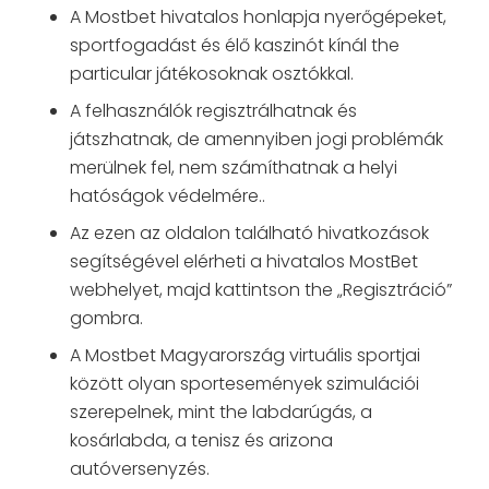
A Mostbet hivatalos honlapja nyerőgépeket,
sportfogadást és élő kaszinót kínál the
particular játékosoknak osztókkal.
A felhasználók regisztrálhatnak és
játszhatnak, de amennyiben jogi problémák
merülnek fel, nem számíthatnak a helyi
hatóságok védelmére..
Az ezen az oldalon található hivatkozások
segítségével elérheti a hivatalos MostBet
webhelyet, majd kattintson the „Regisztráció”
gombra.
A Mostbet Magyarország virtuális sportjai
között olyan sportesemények szimulációi
szerepelnek, mint the labdarúgás, a
kosárlabda, a tenisz és arizona
autóversenyzés.