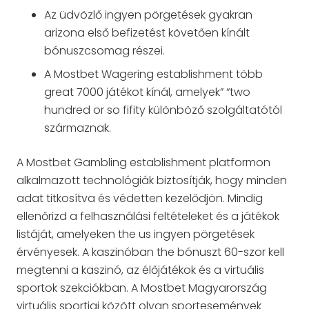
Az üdvözlő ingyen pörgetések gyakran
arizona első befizetést követően kínált
bónuszcsomag részei.
A Mostbet Wagering establishment több
great 7000 játékot kínál, amelyek” “two
hundred or so fifity különböző szolgáltatótól
származnak.
A Mostbet Gambling establishment platformon
alkalmazott technológiák biztosítják, hogy minden
adat titkosítva és védetten kezelődjön. Mindig
ellenőrizd a felhasználási feltételeket és a játékok
listáját, amelyeken the us ingyen pörgetések
érvényesek. A kaszinóban the bónuszt 60-szor kell
megtenni a kaszinó, az élőjátékok és a virtuális
sportok szekciókban. A Mostbet Magyarország
virtuális sportjai között olyan sportesemények