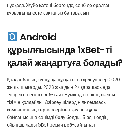
нұсқада. Жүйе қатені бергенде, сенбіде оралған
құрылғыны есте сақтаңыз ба тарасын.
Android
құрылғысында 1xBet-ті
қалай жаңартуға болады?
Қолданбаның түпнұсқа нұсқасын әзірлеушілер 2020
жылы шығарды. 2023 жылдың 27 қарашасында
түсірілген етістік веб-сайт мүмкіндіктерінің жалпы
тізімін қолдайды. Әзірлеушілердің дилеммасы
компанияның серверлерімен қауіпсіз ұшу
байланысына сенімді болу болды. Біздің елдің
ойыншылары 1xBet ресми веб-сайтынан