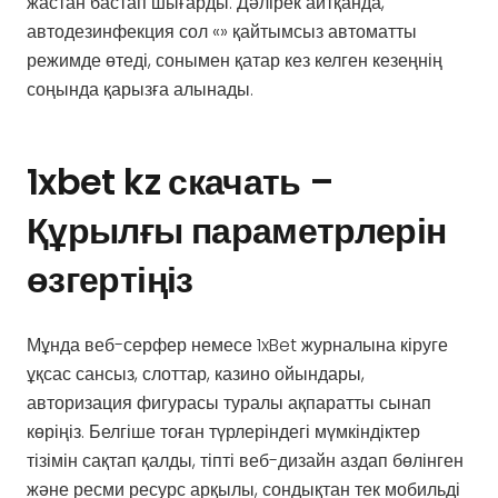
жастан бастап шығарды. Дәлірек айтқанда,
автодезинфекция сол «» қайтымсыз автоматты
режимде өтеді, сонымен қатар кез келген кезеңнің
соңында қарызға алынады.
1xbet kz скачать –
Құрылғы параметрлерін
өзгертіңіз
Мұнда веб-серфер немесе 1xBet журналына кіруге
ұқсас сансыз, слоттар, казино ойындары,
авторизация фигурасы туралы ақпаратты сынап
көріңіз. Белгіше тоған түрлеріндегі мүмкіндіктер
тізімін сақтап қалды, тіпті веб-дизайн аздап бөлінген
және ресми ресурс арқылы, сондықтан тек мобильді