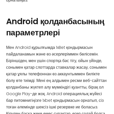
орнатыңыз.
Android қолданбасының
параметрлері
Мен Android құрылғымда 1xBet қондырмасын
пайдаланамын және өз әсерлеріммен бөлісемін.
Біріншіден, мен үшін спортқа бәс тігу, ойын үйінде,
сонымен қатар слоттарда ставкалар жасау, сонымен
қатар ұялы телефоннан өз аккаунтыммен билікте
болу өте тиімді. Мені ең алдымен ресми веб-сайттан
қолданбаны жүктеп алу мүмкіндігі қуантты, бірақ ол
Google Play-де жоқ. Android операциялық жүйесі
бар питомнигіңізге 1xbet қондырмасын орнатып, сіз
тоған әлемінде шексіз ішкі резервке ие боласыз.
Кіруден басқа жеке емес сұрақтар, егер солай болса,