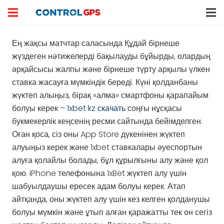
Ең жақсы матчтар саласында Құдай бірнеше
жүздеген нәтижелерді бақылауды бұйырды, олардың
әрқайсысы жалпы және бірнеше түрту арқылы үлкен
ставка жасауға мүмкіндік береді. Күні қолданбаны
жүктеп алыңыз, бірақ «алма» смартфоны қарапайым
болуы керек –
1xbet kz скачать
соңғы нұсқасы
букмекерлік кеңсенің ресми сайтында бейімделген.
Оған қоса, сіз оны App Store дүкенінен жүктеп
алуыңыз керек және 1xbet ставкалары әуеспортын
алуға қолайлы болады, бұл құрылғыны алу және қол
қою. iPhone телефонына 1xBet жүктеп алу үшін
шабуылдаушы ересек адам болуы керек. Атап
айтқанда, оны жүктеп алу үшін кез келген қолданушы
болуы мүмкін және ұтып алған қаражатты тек он сегіз