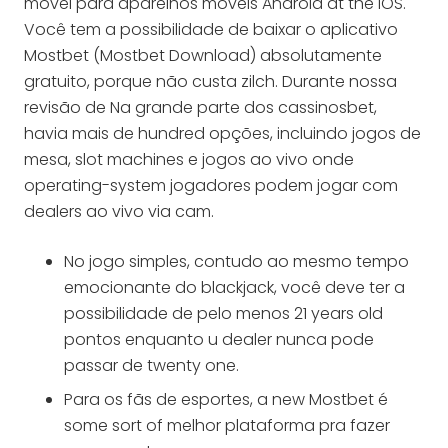
móvel para aparelhos móveis Android at the iOS.
Você tem a possibilidade de baixar o aplicativo
Mostbet (Mostbet Download) absolutamente
gratuito, porque não custa zilch. Durante nossa
revisão de Na grande parte dos cassinosbet,
havia mais de hundred opções, incluindo jogos de
mesa, slot machines e jogos ao vivo onde
operating-system jogadores podem jogar com
dealers ao vivo via cam.
No jogo simples, contudo ao mesmo tempo
emocionante do blackjack, você deve ter a
possibilidade de pelo menos 21 years old
pontos enquanto u dealer nunca pode
passar de twenty one.
Para os fãs de esportes, a new Mostbet é
some sort of melhor plataforma pra fazer