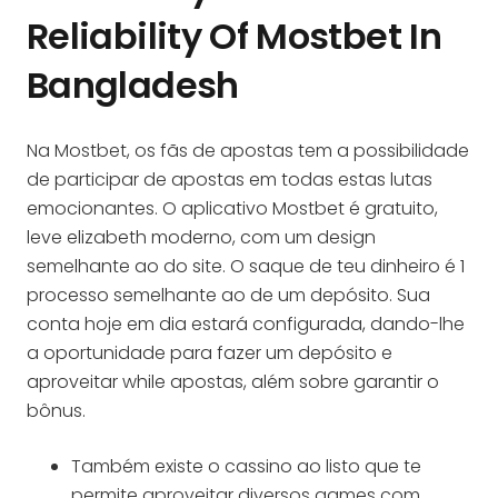
Reliability Of Mostbet In
Bangladesh
Na Mostbet, os fãs de apostas tem a possibilidade
de participar de apostas em todas estas lutas
emocionantes. O aplicativo Mostbet é gratuito,
leve elizabeth moderno, com um design
semelhante ao do site. O saque de teu dinheiro é 1
processo semelhante ao de um depósito. Sua
conta hoje em dia estará configurada, dando-lhe
a oportunidade para fazer um depósito e
aproveitar while apostas, além sobre garantir o
bônus.
Também existe o cassino ao listo que te
permite aproveitar diversos games com