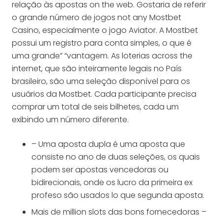
relação às apostas on the web. Gostaria de referir
o grande número de jogos not any Mostbet
Casino, especialmente o jogo Aviator. A Mostbet
possui um registro para conta simples, o que é
uma grande” “vantagem. As loterias across the
internet, que são inteiramente legais no País
brasileiro, são uma seleção disponível para os
usuários da Mostbet. Cada participante precisa
comprar um total de seis bilhetes, cada um
exibindo um número diferente.
– Uma aposta dupla é uma aposta que
consiste no ano de duas seleções, os quais
podem ser apostas vencedoras ou
bidirecionais, onde os lucro da primeira ex
profeso são usados lo que segunda aposta.
Mais de million slots das bons fornecedoras –