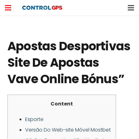
Apostas Desportivas
Site De Apostas
Vave Online Bónus”
Content
Esporte
Versão Do Web-site Móvel Mostbet