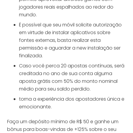
jogadores reais espalhados ao redor do
mundo.
É possível que seu móvil solicite autorização
em virtude de instalar aplicativos sobre
fontes externas, basta realizar esta
permissão e aguardar a new instalação ser
finalizada.
Caso você perca 20 apostas contínuas, será
creditada no ano de sua conta alguma
aposta grátis com 50% do monto nominal
médio para seu saldo perdido.
torna a experiência dos apostadores única e
emocionante.
Faça um depósito mínimo de R$ 50 e ganhe um
bônus para boas-vindas de +125% sobre o seu