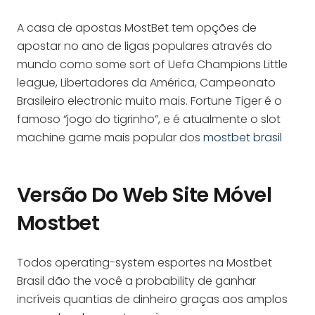
A casa de apostas MostBet tem opções de
apostar no ano de ligas populares através do
mundo como some sort of Uefa Champions Little
league, Libertadores da América, Campeonato
Brasileiro electronic muito mais. Fortune Tiger é o
famoso “jogo do tigrinho”, e é atualmente o slot
machine game mais popular dos
mostbet brasil
Versão Do Web Site Móvel
Mostbet
Todos operating-system esportes na Mostbet
Brasil dão the você a probability de ganhar
incríveis quantias de dinheiro graças aos amplos