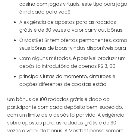
casino com jogos virtuais, este tipo para jogo
é indicado para você.
A exigência de apostas para as rodadas
grátis é de 30 vezes o valor carry out bônus.
O MostBet Br tem ofertas permanentes, como
seus bônus de boas-vindas disponíveis para
Com alguns métodos, é possível produzir um
depósito introdutória de apenas R$ 3, 00.
principais lutas do momento, cinturões e
opções diferentes de apostas estão
Um bônus de 100 rodadas grátis é dado ao
participante com cada depósito bem-sucedido,
com um limite de o depósito por vida. A exigência
sobre apostas para as rodadas grátis é de 30
vezes o valor do bônus. A Mostbet pensa sempre