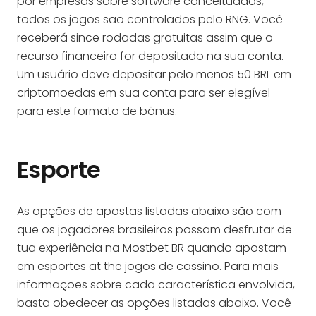
por empresas sobre software conceituadas,
todos os jogos são controlados pelo RNG. Você
receberá since rodadas gratuitas assim que o
recurso financeiro for depositado na sua conta.
Um usuário deve depositar pelo menos 50 BRL em
criptomoedas em sua conta para ser elegível
para este formato de bônus.
Esporte
As opções de apostas listadas abaixo são com
que os jogadores brasileiros possam desfrutar de
tua experiência na Mostbet BR quando apostam
em esportes at the jogos de cassino. Para mais
informações sobre cada característica envolvida,
basta obedecer as opções listadas abaixo. Você