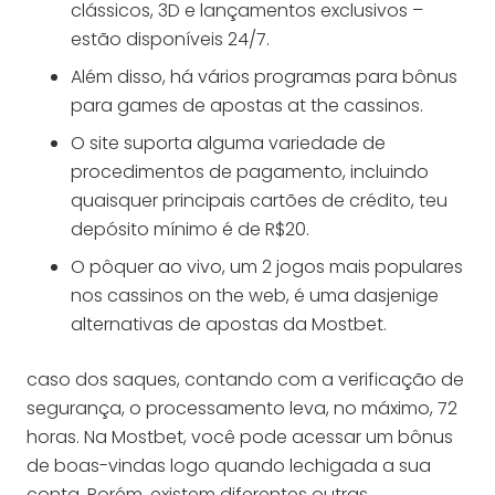
clássicos, 3D e lançamentos exclusivos –
estão disponíveis 24/7.
Além disso, há vários programas para bônus
para games de apostas at the cassinos.
O site suporta alguma variedade de
procedimentos de pagamento, incluindo
quaisquer principais cartões de crédito, teu
depósito mínimo é de R$20.
O pôquer ao vivo, um 2 jogos mais populares
nos cassinos on the web, é uma dasjenige
alternativas de apostas da Mostbet.
caso dos saques, contando com a verificação de
segurança, o processamento leva, no máximo, 72
horas. Na Mostbet, você pode acessar um bônus
de boas-vindas logo quando lechigada a sua
conta. Porém, existem diferentes outras