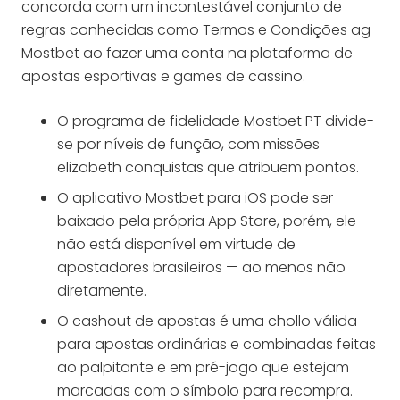
concorda com um incontestável conjunto de
regras conhecidas como Termos e Condições ag
Mostbet ao fazer uma conta na plataforma de
apostas esportivas e games de cassino.
O programa de fidelidade Mostbet PT divide-
se por níveis de função, com missões
elizabeth conquistas que atribuem pontos.
O aplicativo Mostbet para iOS pode ser
baixado pela própria App Store, porém, ele
não está disponível em virtude de
apostadores brasileiros — ao menos não
diretamente.
O cashout de apostas é uma chollo válida
para apostas ordinárias e combinadas feitas
ao palpitante e em pré-jogo que estejam
marcadas com o símbolo para recompra.