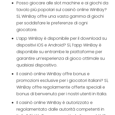
Posso giocare alle slot machine e ai giochi da
tavolo più popolari sul casinò online WinBay?
Sì, WinBay offre una vasta gamma di giochi
per soddisfare le preferenze di ogni
giocatore.
L’app WinBay è disponibile per il download su
dispositivi iOS e Android? Sì, l’app WinBay è
disponibile su entrambe le piattaforme per
garantire un’esperienza di gioco ottimale su
qualsiasi dispositivo.
Il casinò online WinBay offre bonus e
promozioni esclusive per i giocatori italiani? Sì,
WinBay offre regolarmente offerte speciali e
bonus di benvenuto per i nostri utenti in Italia.
Il casinò online WinBay è autorizzato e
regolamentato dalle autorità competenti in