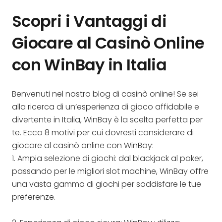
Scopri i Vantaggi di
Giocare al Casinò Online
con WinBay in Italia
Benvenuti nel nostro blog di casinò online! Se sei
alla ricerca di un’esperienza di gioco affidabile e
divertente in Italia, WinBay è la scelta perfetta per
te. Ecco 8 motivi per cui dovresti considerare di
giocare al casinò online con WinBay:
1. Ampia selezione di giochi: dal blackjack al poker,
passando per le migliori slot machine, WinBay offre
una vasta gamma di giochi per soddisfare le tue
preferenze.