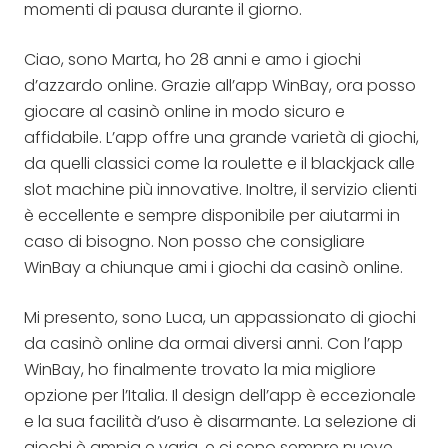
momenti di pausa durante il giorno.
Ciao, sono Marta, ho 28 anni e amo i giochi
d’azzardo online. Grazie all’app WinBay, ora posso
giocare al casinò online in modo sicuro e
affidabile. L’app offre una grande varietà di giochi,
da quelli classici come la roulette e il blackjack alle
slot machine più innovative. Inoltre, il servizio clienti
è eccellente e sempre disponibile per aiutarmi in
caso di bisogno. Non posso che consigliare
WinBay a chiunque ami i giochi da casinò online.
Mi presento, sono Luca, un appassionato di giochi
da casinò online da ormai diversi anni. Con l’app
WinBay, ho finalmente trovato la mia migliore
opzione per l’Italia. Il design dell’app è eccezionale
e la sua facilità d’uso è disarmante. La selezione di
giochi è ampia e varia, e ci sono sempre nuove