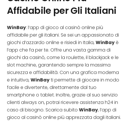
Affidabile per Gli Italiani
WinBay
: l’app di gioco al casinò online più
affidabile per gli italiani. Se sei un appassionato di
giochi d’azzardo online e risiedi in Italia,
WinBay
è
l’app che fa per te. Offre una vasta gamma di
giochi da casinò, come la roulette, il blackjack e le
slot machine, garantendo sempre la massima
sicurezza e affidabilità. Con una grafica moderna
e intuitiva,
WinBay
ti permette di giocare in modo
facile e divertente, direttamente dal tuo
smartphone o tablet. Inoltre, grazie al suo servizio
clienti always on, potrai ricevere assistenza h24 in
caso di bisogno. Scarica subito
WinBay
, l’app di
gioco al casinò online più apprezzata dagli italiani.