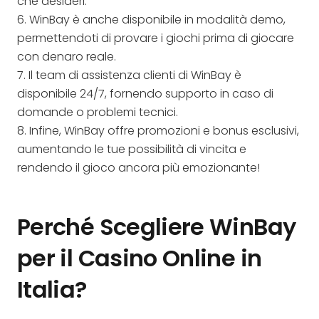
che desideri.
6. WinBay è anche disponibile in modalità demo,
permettendoti di provare i giochi prima di giocare
con denaro reale.
7. Il team di assistenza clienti di WinBay è
disponibile 24/7, fornendo supporto in caso di
domande o problemi tecnici.
8. Infine, WinBay offre promozioni e bonus esclusivi,
aumentando le tue possibilità di vincita e
rendendo il gioco ancora più emozionante!
Perché Scegliere WinBay
per il Casino Online in
Italia?