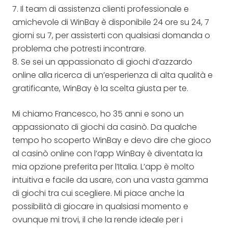
7. Il team di assistenza clienti professionale e
amichevole di WinBay è disponibile 24 ore su 24, 7
giorni su 7, per assisterti con qualsiasi domanda o
problema che potresti incontrare.
8. Se sei un appassionato di giochi d’azzardo
online alla ricerca di un’esperienza di alta qualità e
gratificante, WinBay è la scelta giusta per te.
Mi chiamo Francesco, ho 35 anni e sono un
appassionato di giochi da casinò. Da qualche
tempo ho scoperto WinBay e devo dire che gioco
al casinò online con l’app WinBay è diventata la
mia opzione preferita per l’Italia. L’app è molto
intuitiva e facile da usare, con una vasta gamma
di giochi tra cui scegliere. Mi piace anche la
possibilità di giocare in qualsiasi momento e
ovunque mi trovi, il che la rende ideale per i