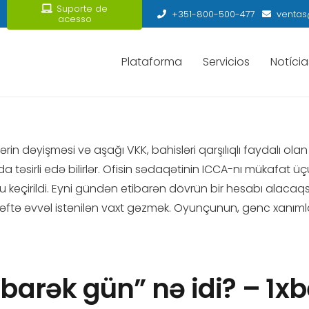
Suporte de
+351-800-500-477
ventas
acesso
Plataforma
Servicios
Notícia
rin dəyişməsi və aşağı VKK, bahisləri qarşılıqlı faydalı ola
 təsirli edə bilirlər. Ofisin sədaqətinin ICCA-nı mükafat üçün
keçirildi.
Eyni gündən etibarən dövrün bir hesabı alacaqs
həftə əvvəl istənilən vaxt gəzmək. Oyunçunun, gənc xanım
arək gün” nə idi? – 1xb