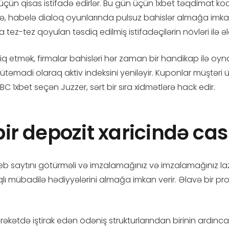
n qisas istifadə edirlər. Bu gün üçün 1xbet təqdimat kod
ndə, habelə dialoq oyunlarında pulsuz bahislər almağa imkan v
z-tez qoyulan təsdiq edilmiş istifadəçilərin növləri ilə əla
tbiq etmək, firmalar bahisləri hər zaman bir handikap ilə 
madi olaraq aktiv indeksini yeniləyir. Kuponlar müştəri üçün
BC 1xbet seçən Juzzer, sərt bir sıra xidmətlərə hack edir.
 bir depozit xaricində c
b saytını götürməli və imzalamağınız və imzalamağınız laz
ılıqlı mübadilə hədiyyələrini almağa imkan verir. Əlavə bir 
kətdə iştirak edən ödəniş strukturlarından birinin ardın