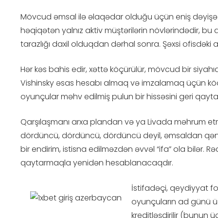
Mövcud əmsal ilə əlaqədar olduğu üçün eniş dəyişə bilər
həqiqətən yalnız aktiv müştərilərin növlərindədir, b
tarazlığı daxil olduqdan dərhal sonra. Şəxsi ofisdək
Hər kəs bahis edir, xəttə köçürülür, mövcud bir siyah
Vishinsky əsas hesabı almaq və imzalamaq üçün köçürü
oyunçular məhv edilmiş pulun bir hissəsini geri qayt
Qarşılaşmanı arxa plandan və ya Livada məhrum etmək la
dördüncü, dördüncü, dördüncü deyil, əmsaldan qənaə
bir endirim, istisna edilməzdən əvvəl “ifa” ola bilər. 
qaytarmaqla yenidən hesablanacaqdır.
İstifadəçi, qeydiyyat f
oyunçuların ad günü ü
kreditləşdirilir (bunun