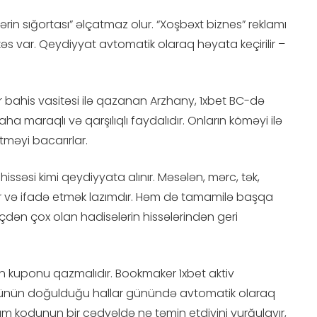
lərin sığortası” əlçatmaz olur. “Xoşbəxt biznes” reklamı
əs var. Qeydiyyat avtomatik olaraq həyata keçirilir –
ir bahis vasitəsi ilə qazanan Arzhany, 1xbet BC-də
maraqlı və qarşılıqlı faydalıdır. Onların köməyi ilə
məyi bacarırlar.
issəsi kimi qeydiyyata alınır. Məsələn, mərc, tək,
ar və ifadə etmək lazımdır. Həm də tamamilə başqa
 üçdən çox olan hadisələrin hissələrindən geri
dən kuponu qazmalıdır. Bookmaker 1xbet aktiv
nünün doğulduğu hallar günündə avtomatik olaraq
tım kodunun bir cədvəldə nə təmin etdiyini vurğulayır,