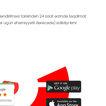
ləndirilməsi tarixindən 24 saat ərzində təqdimat
r üçün əhəmiyyətli dərəcədə) edildiyi kimi
ogle
iniones