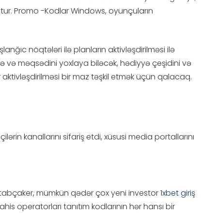
nutur. Promo -Kodlar Windows, oyunçuların
nğıc nöqtələri ilə planların aktivləşdirilməsi ilə
ə və məqsədini yoxlaya biləcək, hədiyyə çeşidini və
aktivləşdirilməsi bir maz təşkil etmək üçün qalacaq.
ərin kanallarını sifariş etdi, xüsusi media portallarını
r kitabçaker, mümkün qədər çox yeni investor
1xbet giriş
s operatorları tanıtım kodlarının hər hansı bir