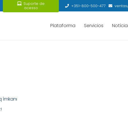
Suporte de
+351-800-500-477
ventas
acesso
Plataforma
Servicios
Notícia
q İmkanı
!