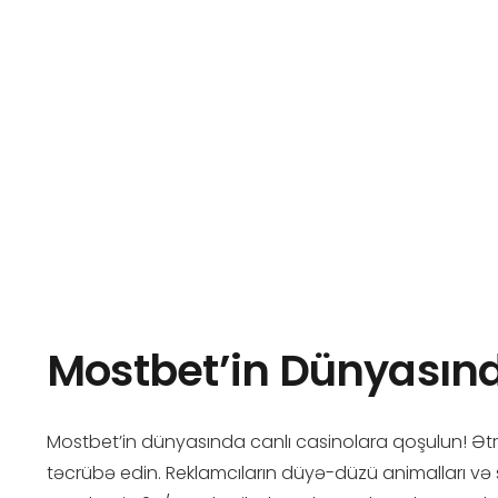
Mostbet’in Dünyasın
Mostbet’in dünyasında canlı casinolara qoşulun! Ətrafl
təcrübə edin. Reklamcıların düyə-düzü animalları və 