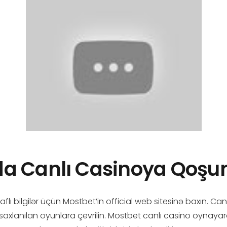
da Canlı Casinoya Qoşu
ı bilgilər üçün Mostbet’in official web sitesinə baxın. Can
saxlanılan oyunlara çevrilin. Mostbet canlı casino oynayara