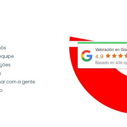
nós
Valoración en Go
4.9
equipe
Basado en
436
op
ções
s
har com a gente
o