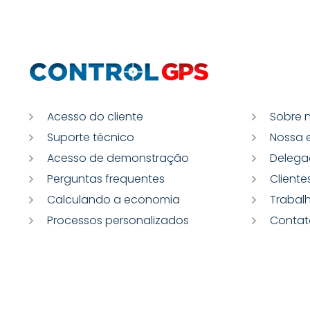
Acesso do cliente
Sobre 
Suporte técnico
Nossa 
Acesso de demonstração
Delega
Perguntas frequentes
Cliente
Calculando a economia
Trabal
Processos personalizados
Contat