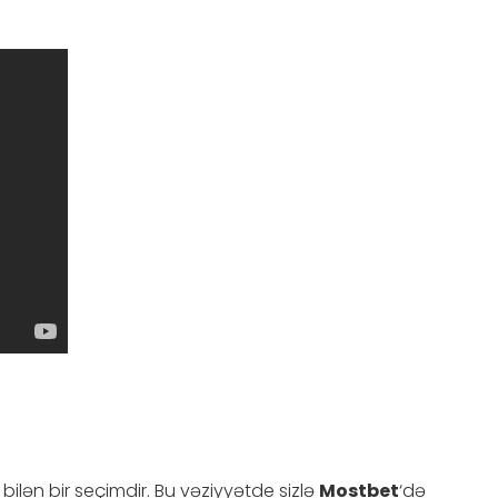
ə bilən bir seçimdir. Bu vəziyyətde sizlə
Mostbet
‘də