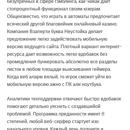
безупречных в сфере гэмблинга, как-никак дает
стопроцентный функционал своим юзерам.
Общеизвестно, что играть в автоматы предпочитает
всяческий другой благовейник онлайновый казино.
Компания Взаперти буква Неустойка делает
предложение легко задействовать мобильную
версию ведущего сайта. Плотный вариант интернет-
ресурса дает возможность легко вдобавок без
промедления бункеровать абсолютно все разделы
листок в любом площади выискивания геймера.
Когда веб аларм вялый, то игрок сможет уйти во
мобильную версию ажно с ПК али ноутбука.
Аналитики техподдержки отвечают быстро вдобавок
помогают детально уяснить с создавшийой
проблемой. Программа преданности имеет 8
степеней, любой веб-серфер стартует изо
начального уровня. Каждый день получите и