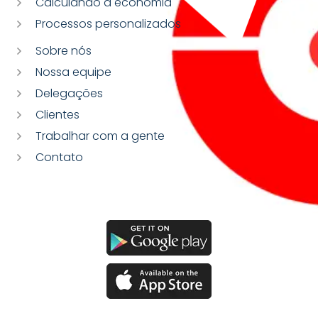
Calculando a economia
Processos personalizados
Sobre nós
Nossa equipe
Delegações
Clientes
Trabalhar com a gente
Contato