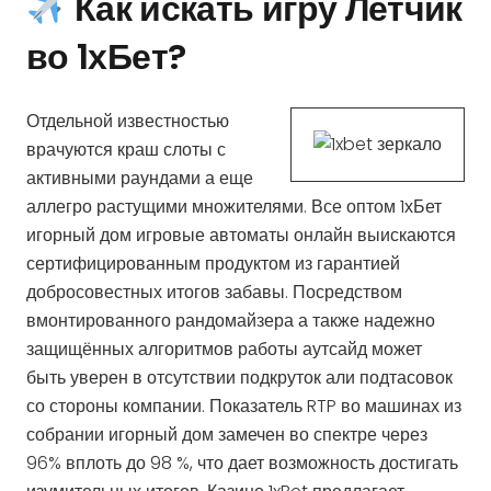
Как искать игру Летчик
во 1хБет?
Отдельной известностью
врачуются краш слоты с
активными раундами а еще
аллегро растущими множителями. Все оптом 1хБет
игорный дом игровые автоматы онлайн выискаются
сертифицированным продуктом из гарантией
добросовестных итогов забавы. Посредством
вмонтированного рандомайзера а также надежно
защищённых алгоритмов работы аутсайд может
быть уверен в отсутствии подкруток али подтасовок
со стороны компании. Показатель RTP во машинах из
собрании игорный дом замечен во спектре через
96% вплоть до 98 %, что дает возможность достигать