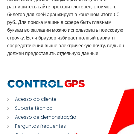
распишитесь сайте проходит лотерея, стоимость
билетов для коей аранжирует в конечном итоге 50
руб.. Для поиска машин в сфере быть главным
буквам во заглавии можно использовать поисковую
строчку. Если браузер избирает полный вариант
сосредоточения выше электрическую почту, ведь он
должен предоставить отдельную данные.
Acesso do cliente
Suporte técnico
Acesso de demonstração
Perguntas frequentes