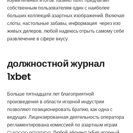
изумительных итогов. Казино 1xBet предлагает
собственным пользователям один с наиболее
больших коллекций азартных изображений. Включая
слоты, настольные забавы, информация через изо
живых дилеров, любой надеюсь отрыть самому себе
развлечение в сфере вкусу.
должностной журнал
1xbet
Больше пятнадцати лет благоприятной
произведения в области игорной индустрии
позволяют позиционировать братию, как одна с
ведущих. Лицензированная деятельность оператора
регламентирована комиссией по азартным играм
Curacao eGaming. Любой абонент 1хБет игорный