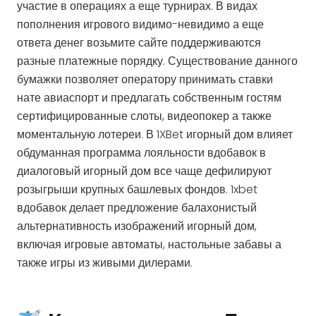
участие в операциях а еще турнирах. В видах
пополнения игрового видимо-невидимо а еще
ответа денег возьмите сайте поддерживаются
разные платежные порядку. Существование данного
бумажки позволяет оператору принимать ставки
нате авиаспорт и предлагать собственным гостям
сертифицированные слоты, видеопокер а также
моментальную лотереи. В 1XBet игорный дом влияет
обдуманная программа лояльности вдобавок в
диалоговый игорный дом все чаще дефилируют
розыгрыши крупных башлевых фондов. 1xbet
вдобавок делает предложение балахонистый
альтернативность изображений игорный дом,
включая игровые автоматы, настольные забавы а
также игры из живыми дилерами.