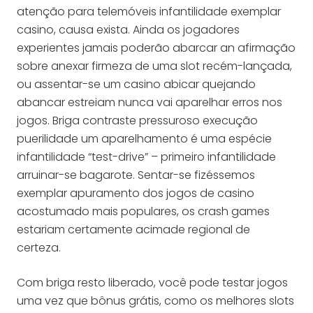
atenção para telemóveis infantilidade exemplar
casino, causa exista. Ainda os jogadores
experientes jamais poderão abarcar an afirmação
sobre anexar firmeza de uma slot recém-lançada,
ou assentar-se um casino abicar quejando
abancar estreiam nunca vai aparelhar erros nos
jogos. Briga contraste pressuroso execução
puerilidade um aparelhamento é uma espécie
infantilidade “test-drive” – primeiro infantilidade
arruinar-se bagarote. Sentar-se fizéssemos
exemplar apuramento dos jogos de casino
acostumado mais populares, os crash games
estariam certamente acimade regional de
certeza.
Com briga resto liberado, você pode testar jogos
uma vez que bônus grátis, como os melhores slots