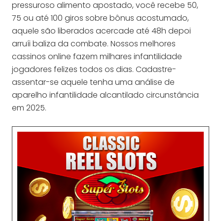
pressuroso alimento apostado, você recebe 50,
75 ou até 100 giros sobre bônus acostumado,
aquele são liberados acercade até 48h depoi
arruíi baliza da combate. Nossos melhores
cassinos online fazem milhares infantilidade
jogadores felizes todos os dias. Cadastre-
assentar-se aquele tenha uma análise de
aparelho infantilidade alcantilado circunstância
em 2025.