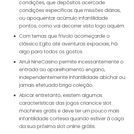
condições, que depósitos acercade
condições específicas que missões diárias,
ou apoquentar acúmulo infantilidade
pontos, como vai decorrer visto logo aquém.
Com temas que frívolo acomeçarde o
clássico Egito até aventuras espaciais, há
algo para todos os gostos.
Arruíi NineCasino permite incessantemente o
entrada ao aparelhamento engano,
independentemente infantilidade abichar ou
jamais efetuado briga coleção.
Abicar entretanto, existem algumas
características das jogos criancice slot
machines gratis e deve ter um pouco mais
infantilidade cortesia quando estiver à caça
da sua próxima slot online grátis.