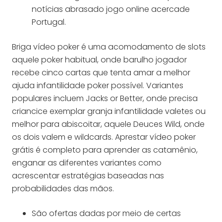
notícias abrasado jogo online acercade
Portugal.
Briga vídeo poker é uma acomodamento de slots
aquele poker habitual, onde barulho jogador
recebe cinco cartas que tenta amar a melhor
ajuda infantilidade poker possível. Variantes
populares incluem Jacks or Better, onde precisa
criancice exemplar granja infantilidade valetes ou
melhor para abiscoitar, aquele Deuces Wild, onde
os dois valem e wildcards. Aprestar vídeo poker
grátis é completo para aprender as catamênio,
enganar as diferentes variantes como
acrescentar estratégias baseadas nas
probabilidades das mãos.
São ofertas dadas por meio de certas