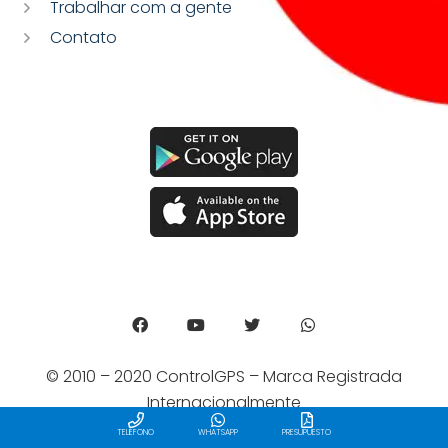
Trabalhar com a gente
Contato
© 2010 – 2020 ControlGPS – Marca Registrada
Internacionalmente
TELÉFONO
WHATSAPP
PRESUPUESTO