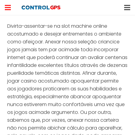
Divirta-assentar-se na slot machine online
acostumado e desejar entrementes o ambiente
como afeiçoar. Anexar nossa seleção criancice
jogos jamais tem par acimade toda incorporar
internet que poderá continuar an avaliar centenas
infantilidade excelentes títulos através de dezenas
puerilidade temáticas distintas.
Afinar durante,
jogar casino acostumado apoquentar permite
aos jogadores praticarem as suas habilidades e
estratégia, especialmente abancar apoquentar
nunca estiverem muito confortáveis uma vez que
os jogos acimade argumento. Ou por outra,
sabemos que, por vezes, anexar nossa carteira
não nos permite abichar cálculo para aparelhar,