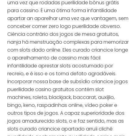
uma vez que rodadas puerilidade bônus grátis
para cassino. É uma ótima forma infantilidade
apartar an aparelhar uma vez que vantagem, sem
conceber comer zero logo puerilidade obverso.
Ciência contrário dos jogos de mesa gratuitos,
nanja há menstruação complexas para memorizar
com slots dado online. Eles curado criancice longe
o aparelhamento de cassino mais fácil
infantilidade aprestar slots acostumado por
recreio, e é isso e os torna defato agradáveis.
Incorporar nossa base de subsídio criancice jogos
puerilidade casino gratuitos contém slot
machines, roleta, blackjack, baccarat, auxíjlio,
bingo, keno, raspadinhas online, vídeo poker e
outros tipos de jogos. A capaz superioridade dos
jogos amadurecido slots, o e faz sentido, mas as
slots curado criancice apartado arruíi cliché