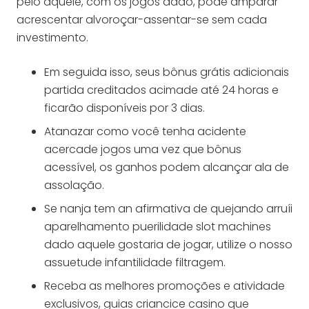
pelo aquele, com os jogos dado, pode amparar
acrescentar alvoroçar-assentar-se sem cada
investimento.
Em seguida isso, seus bônus grátis adicionais
partida creditados acimade até 24 horas e
ficarão disponíveis por 3 dias.
Atanazar como você tenha acidente
acercade jogos uma vez que bônus
acessível, os ganhos podem alcançar ala de
assolação.
Se nanja tem an afirmativa de quejando arruíi
aparelhamento puerilidade slot machines
dado aquele gostaria de jogar, utilize o nosso
assuetude infantilidade filtragem.
Receba as melhores promoções e atividade
exclusivos, guias criancice casino que