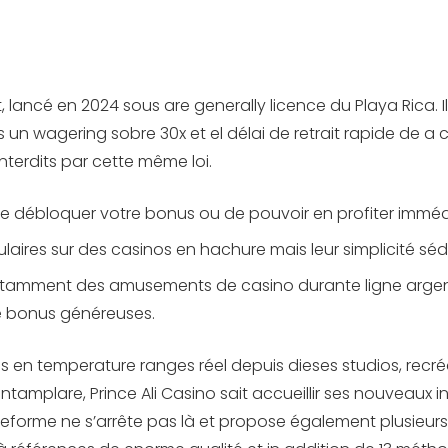
 lancé en 2024 sous are generally licence du Playa Rica.
un wagering sobre 30x et el délai de retrait rapide de a co
interdits par cette même loi.
n de débloquer votre bonus ou de pouvoir en profiter immé
aires sur des casinos en hachure mais leur simplicité sédu
ment des amusements de casino durante ligne argent réel
de bonus généreuses.
ls en temperature ranges réel depuis dieses studios, rec
 Intamplare, Prince Ali Casino sait accueillir ses nouveau
teforme ne s’arrête pas là et propose également plusieu