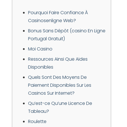
Pourquoi Faire Confiance À
Casinosenligne Web?
Bonus Sans Dépôt (casino En Ligne
Portugal Gratuit)
Moi Casino
Ressources Ainsi Que Aides
Disponibles
Quels Sont Des Moyens De
Paiement Disponibles Sur Les
Casinos Sur Internet?
Qu’est-ce Qu’une Licence De
Tableau?
Roulette