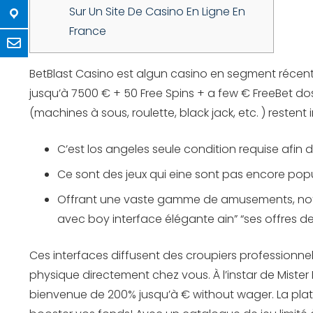
Sur Un Site De Casino En Ligne En
France
BetBlast Casino est algun casino en segment récent,
jusqu’à 7500 € + 50 Free Spins + a few € FreeBet dos 
(machines à sous, roulette, black jack, etc. ) restent 
C’est los angeles seule condition requise afi
Ce sont des jeux qui eine sont pas encore popul
Offrant une vaste gamme de amusements, notam
avec boy interface élégante ain” “ses offres 
Ces interfaces diffusent des croupiers professionne
physique directement chez vous. À l’instar de Mister
bienvenue de 200% jusqu’à € without wager. La pla