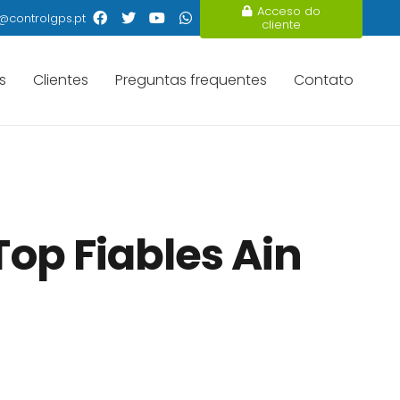
Acceso do
@controlgps.pt
cliente
s
Clientes
Preguntas frequentes
Contato
Top Fiables Ain