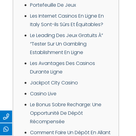
Portefeuille De Jeux
Les Internet Casinos En Ligne En
Italy Sont-ils Sûrs Et Équitables?
Le Leading Des Jeux Gratuits À”
“Tester Sur Un Gambling
Establishment En Ligne
Les Avantages Des Casinos
Durante Ligne
Jackpot City Casino
Casino Live
Le Bonus Sobre Recharge: Une
Opportunité De Dépôt
Récompensée
Comment Faire Un Dépôt En Allant