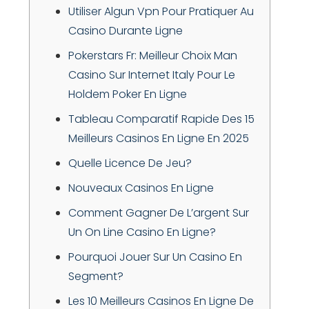
Utiliser Algun Vpn Pour Pratiquer Au
Casino Durante Ligne
Pokerstars Fr: Meilleur Choix Man
Casino Sur Internet Italy Pour Le
Holdem Poker En Ligne
Tableau Comparatif Rapide Des 15
Meilleurs Casinos En Ligne En 2025
Quelle Licence De Jeu?
Nouveaux Casinos En Ligne
Comment Gagner De L’argent Sur
Un On Line Casino En Ligne?
Pourquoi Jouer Sur Un Casino En
Segment?
Les 10 Meilleurs Casinos En Ligne De