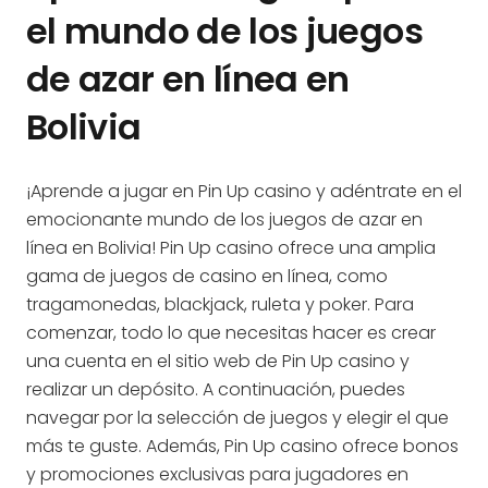
el mundo de los juegos
de azar en línea en
Bolivia
¡Aprende a jugar en Pin Up casino y adéntrate en el
emocionante mundo de los juegos de azar en
línea en Bolivia! Pin Up casino ofrece una amplia
gama de juegos de casino en línea, como
tragamonedas, blackjack, ruleta y poker. Para
comenzar, todo lo que necesitas hacer es crear
una cuenta en el sitio web de Pin Up casino y
realizar un depósito. A continuación, puedes
navegar por la selección de juegos y elegir el que
más te guste. Además, Pin Up casino ofrece bonos
y promociones exclusivas para jugadores en