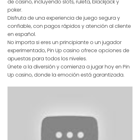
de casino, incluyendo slots, ruleta, blackjack y
poker.
Disfruta de una experiencia de juego segura y
confiable, con pagos rápidos y atención al cliente
en español.
No importa si eres un principiante o un jugador
experimentado, Pin Up casino ofrece opciones de
apuestas para todos los niveles.
Únete a la diversión y comienza a jugar hoy en Pin
Up casino, donde la emoción está garantizada.