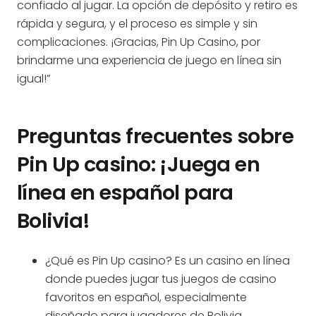
confiado al jugar. La opción de depósito y retiro es
rápida y segura, y el proceso es simple y sin
complicaciones. ¡Gracias, Pin Up Casino, por
brindarme una experiencia de juego en línea sin
igual!”
Preguntas frecuentes sobre
Pin Up casino: ¡Juega en
línea en español para
Bolivia!
¿Qué es Pin Up casino? Es un casino en línea
donde puedes jugar tus juegos de casino
favoritos en español, especialmente
diseñado para jugadores de Bolivia.