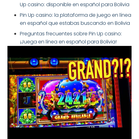
Up casino: disponible en español para Bolivia
Pin Up casino: la plataforma de juego en línea
en español que estabas buscando en Bolivia
Preguntas frecuentes sobre Pin Up casino:
¡Juega en línea en español para Bolivia!