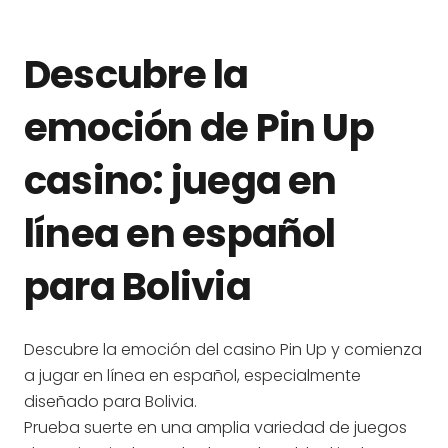
Descubre la
emoción de Pin Up
casino: juega en
línea en español
para Bolivia
Descubre la emoción del casino Pin Up y comienza
a jugar en línea en español, especialmente
diseñado para Bolivia.
Prueba suerte en una amplia variedad de juegos