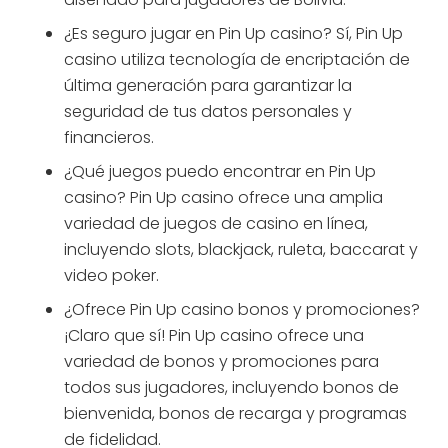
¿Es seguro jugar en Pin Up casino? Sí, Pin Up
casino utiliza tecnología de encriptación de
última generación para garantizar la
seguridad de tus datos personales y
financieros.
¿Qué juegos puedo encontrar en Pin Up
casino? Pin Up casino ofrece una amplia
variedad de juegos de casino en línea,
incluyendo slots, blackjack, ruleta, baccarat y
video poker.
¿Ofrece Pin Up casino bonos y promociones?
¡Claro que sí! Pin Up casino ofrece una
variedad de bonos y promociones para
todos sus jugadores, incluyendo bonos de
bienvenida, bonos de recarga y programas
de fidelidad.