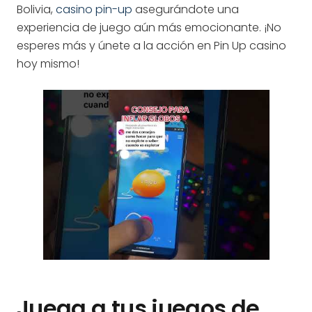
Bolivia,
casino pin-up
asegurándote una
experiencia de juego aún más emocionante. ¡No
esperes más y únete a la acción en Pin Up casino
hoy mismo!
Juega a tus juegos de