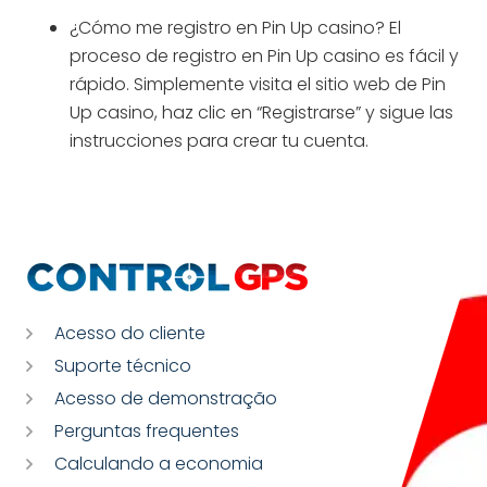
¿Cómo me registro en Pin Up casino? El
proceso de registro en Pin Up casino es fácil y
rápido. Simplemente visita el sitio web de Pin
Up casino, haz clic en “Registrarse” y sigue las
instrucciones para crear tu cuenta.
Acesso do cliente
Suporte técnico
Acesso de demonstração
Perguntas frequentes
Calculando a economia