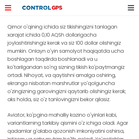
Qimor o'qining ichida siz tikishingizni tanlagan
xarajat ichida 0,10 AQSh dollarigacha
joylashtirishingiz kerak va siz 100 dollar olishingiz
mumkin. Onlayn o'yin samolyot haqiqatda ucha
boshlagan taqdirda boshlanadi va u
ko'tarilgandan so'ng sizning tikish ko'paytmangiz
ortadi.
Nihoyat, va qaytishni amalga oshiring,
ekranga nisbatan marshrutlar yo'qolguncha
o'zingizning garovingizni qaytarib olishingiz kerak;
aks holda, siz o'z tanlovingizni bekor qilasiz.
Aviator, ko'pgina mahalliy kazino o'yinlari kabi,
variantlarning tarkibiy qismini o'z ichiga oladi. Agar
qadamlar g'alaba qozonish imkoniyatini oshirsa,