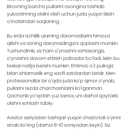
Birovning barcha pullarini osongina tashlab
yuborishning oldini olish uchun juda yuqori tikish
o'rnatishdan saqlaning.
Bu erda izchillik ularning daromadlarini himoya
qilishi va sizning daromadingizni qoplashi mumkin.
Tushundimki, siz ham o'ynashni xohlasangiz,
o'ynashni davom ettirish jozibador bo'ladi, lekin bu
teskari natija berishi mumkin. Ehtimol, o'z pulingiz
bilan ishlamaslik eng xavfli xatolardan biridir. Men
professionallar bir o'qda juda ko'p qimor o'ynab,
pullarini tezda charchashlarini ko'rganman.
Qachonki yo'qotish yuz bersa, uni darhol qaytarib
olishni xohlash tabiiy.
Aviator seriyadan tashqari yuqori chastotali o'yinni
sinab ko'ring (darhol 8-10 soniyadan keyin). Siz