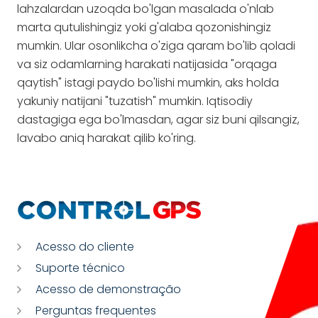
lahzalardan uzoqda bo'lgan masalada o'nlab
marta qutulishingiz yoki g'alaba qozonishingiz
mumkin. Ular osonlikcha o'ziga qaram bo'lib qoladi
va siz odamlarning harakati natijasida "orqaga
qaytish" istagi paydo bo'lishi mumkin, aks holda
yakuniy natijani "tuzatish" mumkin. Iqtisodiy
dastagiga ega bo'lmasdan, agar siz buni qilsangiz,
lavabo aniq harakat qilib ko'ring.
Acesso do cliente
Suporte técnico
Acesso de demonstração
Perguntas frequentes