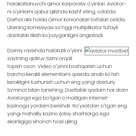
harakatlanuvchi qimor korporativ o'yinlari. Aviator-
ni o'yinlarni qabul qilishda kashf eting, odatda
Darhol aks holda Qimor korxonalari toifalari ostida.
Ularning komissiyasi so'nggi multiplikator tufayli
dastlabki tikish ko'payganligini anglatadi.
Doimiy ravishda halokatli o'yinni
saytning qidiruv tizimi orqali
topish oson. Video o'yinni boshqarish uchun
barcha kerakli elementlarni qaerda sinab ko'rish
kerakligini tushunish uchun eng yangi dasturiy
ta'minot bilan tanishing. Dastlabki qadam har doim
Aviatorga ega bo'lgan o'rnatilgan internet-
kazinoga yordam berishdir. Ro'yxatdan o'tgan eng
yangi mahalliy kazino ijobiy sharhlarga ega
ekanligiga ishonch hosil qiling.