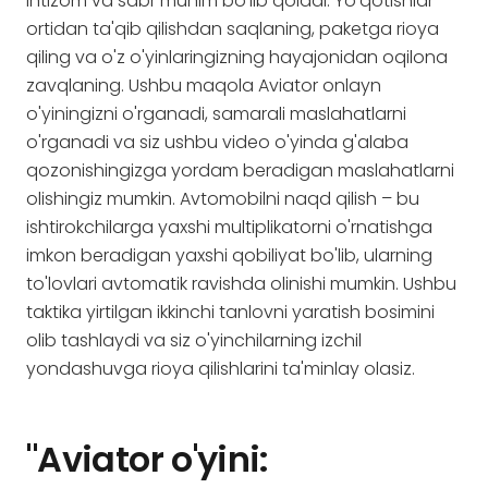
intizom va sabr muhim bo'lib qoladi. Yo'qotishlar
ortidan ta'qib qilishdan saqlaning, paketga rioya
qiling va o'z o'yinlaringizning hayajonidan oqilona
zavqlaning. Ushbu maqola Aviator onlayn
o'yiningizni o'rganadi, samarali maslahatlarni
o'rganadi va siz ushbu video o'yinda g'alaba
qozonishingizga yordam beradigan maslahatlarni
olishingiz mumkin. Avtomobilni naqd qilish – bu
ishtirokchilarga yaxshi multiplikatorni o'rnatishga
imkon beradigan yaxshi qobiliyat bo'lib, ularning
to'lovlari avtomatik ravishda olinishi mumkin. Ushbu
taktika yirtilgan ikkinchi tanlovni yaratish bosimini
olib tashlaydi va siz o'yinchilarning izchil
yondashuvga rioya qilishlarini ta'minlay olasiz.
"Aviator o'yini: