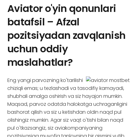
Aviator o'yin qonunlari
batafsil – Afzal
pozitsiyadan zavqlanish
uchun oddiy
maslahatlar?
Eng yangi parvozning ko'tarilishi
chiziqli emas; u tezlashadi va tasodifiy kamayadi,
shubhali amalga oshirish va siz hayajon mumkin.
Maqsad, parvoz odatda halokatga uchraganligini
bashorat qilish va siz u ketishdan oldin naqd pul
olishingiz mumkin. Agar siz vaqt o'tishi bilan naqd
pul o'tkazsangiz, siz aviakompaniyaning
pozitsiyasiga muvofiq tanlovning bir qismini yutib