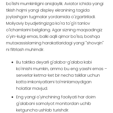
bo'lishi mumkinligini aniqlaylik. Aviator ichida yangi
tikish hajmi yangi displey ekranining tagida
joylashgan tugmalar yordamida o'zgartiriladi.
Moliyaviy byudjetingizga ko'ra to'g'ri tanlov
o'lchamlarini belgilang. Agar sizning maqsadingiz
o'yin-kulgi emas, balki aqlli qimor bo'lsa, boshqa
mutaxassislarning harakatlaridagi yangi "shovqin"
ni filtrlash muhimdir.
Bu taktika deyarli g'alaba-g'alaba kabi
ko'rinishi mumkin, ammo bu eng yaxshi emas –
serverlar ketma-ket bir necha tsikllar uchun
katta imkoniyatlarni ta'minlamaydigan
holatlar mavjud.
Eng yangi o'yinchining faoliyati har doim
g'alabani samolyot monitordan uchib
ketguncha ushlab turishdir.