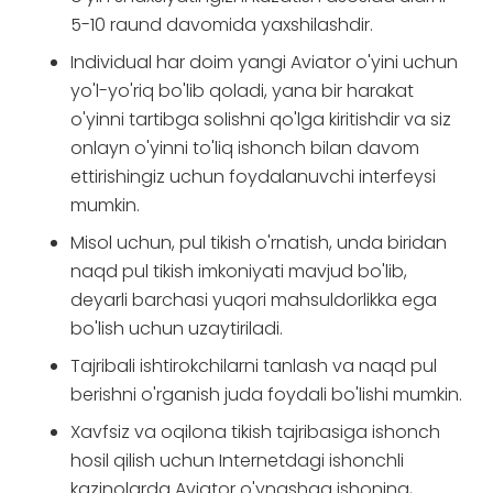
5-10 raund davomida yaxshilashdir.
Individual har doim yangi Aviator o'yini uchun
yo'l-yo'riq bo'lib qoladi, yana bir harakat
o'yinni tartibga solishni qo'lga kiritishdir va siz
onlayn o'yinni to'liq ishonch bilan davom
ettirishingiz uchun foydalanuvchi interfeysi
mumkin.
Misol uchun, pul tikish o'rnatish, unda biridan
naqd pul tikish imkoniyati mavjud bo'lib,
deyarli barchasi yuqori mahsuldorlikka ega
bo'lish uchun uzaytiriladi.
Tajribali ishtirokchilarni tanlash va naqd pul
berishni o'rganish juda foydali bo'lishi mumkin.
Xavfsiz va oqilona tikish tajribasiga ishonch
hosil qilish uchun Internetdagi ishonchli
kazinolarda Aviator o'ynashga ishoning,