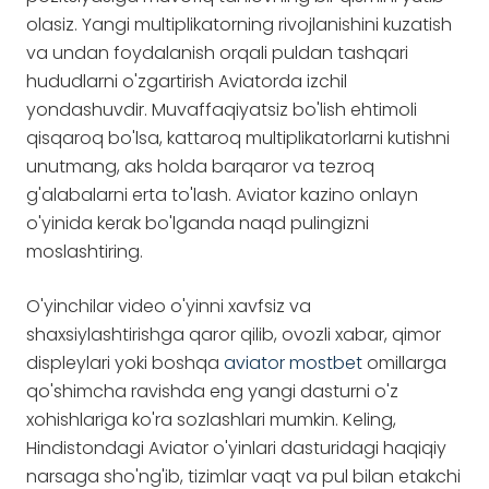
olasiz. Yangi multiplikatorning rivojlanishini kuzatish
va undan foydalanish orqali puldan tashqari
hududlarni o'zgartirish Aviatorda izchil
yondashuvdir. Muvaffaqiyatsiz bo'lish ehtimoli
qisqaroq bo'lsa, kattaroq multiplikatorlarni kutishni
unutmang, aks holda barqaror va tezroq
g'alabalarni erta to'lash. Aviator kazino onlayn
o'yinida kerak bo'lganda naqd pulingizni
moslashtiring.
O'yinchilar video o'yinni xavfsiz va
shaxsiylashtirishga qaror qilib, ovozli xabar, qimor
displeylari yoki boshqa
aviator mostbet
omillarga
qo'shimcha ravishda eng yangi dasturni o'z
xohishlariga ko'ra sozlashlari mumkin. Keling,
Hindistondagi Aviator o'yinlari dasturidagi haqiqiy
narsaga sho'ng'ib, tizimlar vaqt va pul bilan etakchi