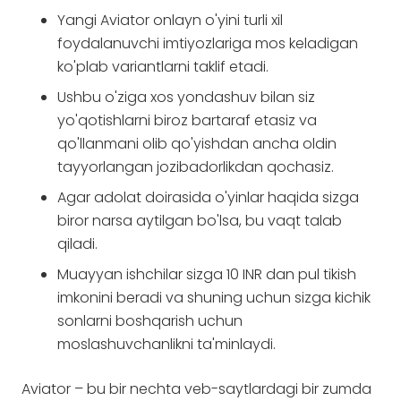
Yangi Aviator onlayn o'yini turli xil
foydalanuvchi imtiyozlariga mos keladigan
ko'plab variantlarni taklif etadi.
Ushbu o'ziga xos yondashuv bilan siz
yo'qotishlarni biroz bartaraf etasiz va
qo'llanmani olib qo'yishdan ancha oldin
tayyorlangan jozibadorlikdan qochasiz.
Agar adolat doirasida o'yinlar haqida sizga
biror narsa aytilgan bo'lsa, bu vaqt talab
qiladi.
Muayyan ishchilar sizga 10 INR dan pul tikish
imkonini beradi va shuning uchun sizga kichik
sonlarni boshqarish uchun
moslashuvchanlikni ta'minlaydi.
Aviator – bu bir nechta veb-saytlardagi bir zumda