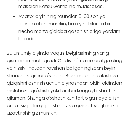
masalan Katsu Gambling muassasasi.
Aviator o'yinining raundlari 8-30 soniya
davom etishi mumkin, bu o'yinchilarga bir
necha marta g'alaba qozonishlariga yordam
beradi.
Bu umumiy o'yinda vaqtni belgilashning yangi
qismini qimmatli qiladi. Oddiy ta'tillarni suratga oling
va hissiy jihatdan ravshan bo'lganingizdan keyin
shunchaki qimor o'ynang. Boshingizni tozalash va
qiziqishni oshirish uchun o'ynashdan oldin oldindan
mulohaza qo'shish yoki tartibni kengaytirishni taklif
qilaman. Shunga o'xshash kun tartibiga rioya qilish
orqali siz pulni qoplashingiz va qiziqarli vaqtingizni
uzaytirishingiz mumkin.