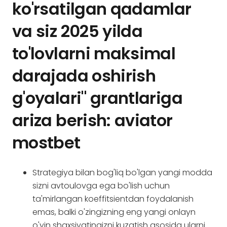
ko'rsatilgan qadamlar
va siz 2025 yilda
to'lovlarni maksimal
darajada oshirish
g'oyalari" grantlariga
ariza berish: aviator
mostbet
Strategiya bilan bog'liq bo'lgan yangi modda
sizni avtoulovga ega bo'lish uchun
ta'mirlangan koeffitsientdan foydalanish
emas, balki o'zingizning eng yangi onlayn
o'yin shaxsiyatingizni kuzatish asosida ularni