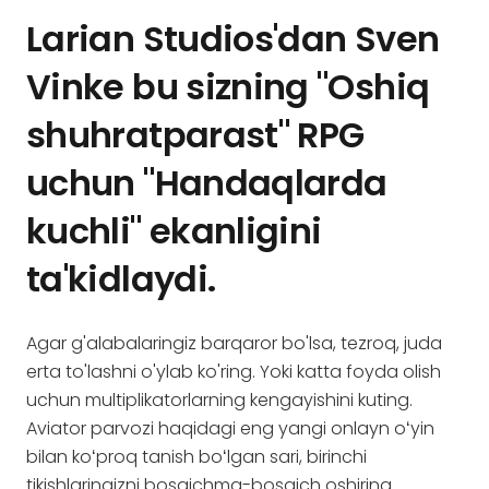
Larian Studios'dan Sven
Vinke bu sizning "Oshiq
shuhratparast" RPG
uchun "Handaqlarda
kuchli" ekanligini
ta'kidlaydi.
Agar g'alabalaringiz barqaror bo'lsa, tezroq, juda
erta to'lashni o'ylab ko'ring. Yoki katta foyda olish
uchun multiplikatorlarning kengayishini kuting.
Aviator parvozi haqidagi eng yangi onlayn oʻyin
bilan koʻproq tanish boʻlgan sari, birinchi
tikishlaringizni bosqichma-bosqich oshiring.