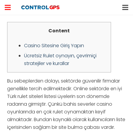
Content
Casino Sitesine Giriş Yapın
Ücretsiz Rulet oynayın, çevrimiçi
stratejiler ve kurallar
Bu sebeplerden dolayı, sektörde güvenilir firmalar
genellikle tercih edilmektedir. Online sektörde en iyi
Türk rulet siteleri listesi üyelerin son dönemde
radarına girmiştir. Çünkü bahis severler casino
oyunlarında en çok rulet oynamaktan keyif
almaktadır. Bundan kaynaklı olarak kullanıcıların liste
içerisinden sağlam bir site bulma çabası vardır.