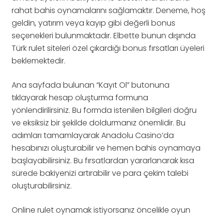
rahat bahis oynamalarını sağlamaktır. Deneme, hoş
geldin, yatırım veya kayıp gibi değerli bonus
seçenekleri bulunmaktadır. Elbette bunun dışında
Türk rulet siteleri özel çıkardığı bonus fırsatları üyeleri
beklemektedir.
Ana sayfada bulunan “Kayıt Ol” butonuna
tıklayarak hesap oluşturma formuna
yönlendirilirsiniz. Bu formda istenilen bilgileri doğru
ve eksiksiz bir şekilde doldurmanız önemlidir. Bu
adımları tamamlayarak Anadolu Casino’da
hesabınızı oluşturabilir ve hemen bahis oynamaya
başlayabilirsiniz. Bu fırsatlardan yararlanarak kısa
sürede bakiyenizi artırabilir ve para çekim talebi
oluşturabilirsiniz.
Online rulet oynamak istiyorsanız öncelikle oyun