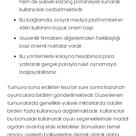
hem de yüksek kazanç potansiyeli sunarak
kullanıcıları cezbetmektedir.
Bu bağlamda, sosyal medya platformlarının
etkin kullanımı büyük önem taşır.
Güvenilir firmaların diğerlerinden farklılaştığı
bazı önemli noktalar vardır.
Bu yöntemlerle kolayca hesabınıza para
yatırarak gerçek parayla rulet oynamaya
başlayabilirsiniz.
Turnuva sona erdikten kısa bir süre sonra kazanan
oyunculara bildirim gönderilmektedir. Düzenlenen
turnuvalarda genellikle yüksek miktarlarda ödüller
birden fazla kullanıcıya dağıtılmaktadır. Kullanıcılar
bu bonusları kullanarak oyun seçeneklerinde maddi
açıdan avantaj elde edebilirler. Bonusların temel
amacı, üyelerin bakiyelerine destek olarak daha