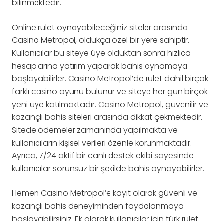
bilinmektedir.
Online rulet oynayabileceğiniz siteler arasında
Casino Metropol, oldukça özel bir yere sahiptir.
Kullanıcılar bu siteye üye olduktan sonra hızlıca
hesaplarına yatırım yaparak bahis oynamaya
başlayabilirler. Casino Metropol’de rulet dahil birçok
farklı casino oyunu bulunur ve siteye her gün birçok
yeni üye katılmaktadır. Casino Metropol, güvenilir ve
kazançlı bahis siteleri arasında dikkat çekmektedir.
Sitede ödemeler zamanında yapılmakta ve
kullanıcıların kişisel verileri özenle korunmaktadır.
Ayrıca, 7/24 aktif bir canlı destek ekibi sayesinde
kullanıcılar sorunsuz bir şekilde bahis oynayabilirler.
Hemen Casino Metropol’e kayıt olarak güvenli ve
kazançlı bahis deneyiminden faydalanmaya
başlayabilirsiniz. Ek olarak kullanıcılar için türk rulet