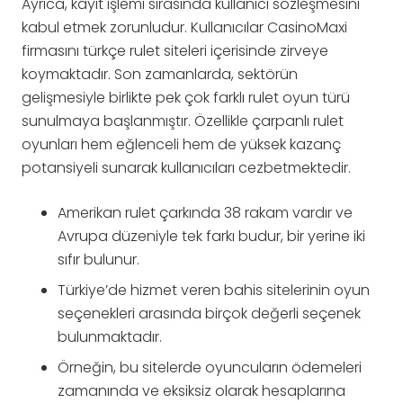
Ayrıca, kayıt işlemi sırasında kullanıcı sözleşmesini
kabul etmek zorunludur. Kullanıcılar CasinoMaxi
firmasını türkçe rulet siteleri içerisinde zirveye
koymaktadır. Son zamanlarda, sektörün
gelişmesiyle birlikte pek çok farklı rulet oyun türü
sunulmaya başlanmıştır. Özellikle çarpanlı rulet
oyunları hem eğlenceli hem de yüksek kazanç
potansiyeli sunarak kullanıcıları cezbetmektedir.
Amerikan rulet çarkında 38 rakam vardır ve
Avrupa düzeniyle tek farkı budur, bir yerine iki
sıfır bulunur.
Türkiye’de hizmet veren bahis sitelerinin oyun
seçenekleri arasında birçok değerli seçenek
bulunmaktadır.
Örneğin, bu sitelerde oyuncuların ödemeleri
zamanında ve eksiksiz olarak hesaplarına