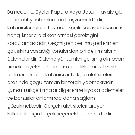
Bu nedenle, üyeler Papara veya Jeton Havale gibi
alternatif yöntemlere de başvurmaktadır.
Kullanıcılar rulet sitesi nasıl seçilir sorusunu sorarak
hangi kriterlere dikkat etmesi gerektiğini
sorgulamaktadır. Geçmişten beri müşterilerin en
çok sıkıntı yaşadığı konulardan biri de firmaların
ödemeleridir. Ödeme yöntemleri gelişmiş olmayan
firmalar üyeler tarafından öncelikli olarak tercih
edilmemektedir. Kullanıcılar türkçe rulet siteleri
arasında çoğu zaman bir tercih yapmaktadır.
Çünkü Türkçe firmalar diğerlerine kıyasla ödemeler
ve bonuslar anlamında daha sağlam
gözükmektedir. Gerçek rulet siteleri arayan
kullanıcılar için birçok seçenek bulunmaktadır.