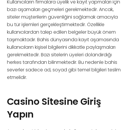
Kullanıcıların firmalara üyelik ve kayıt yapmaları için
bazı aşamaları geçmeleri gerekmektedir. Ancak,
siteler müşterilerin güvenliğini sağlamak amacıyla
bu tür işlemleri gerçekleştirmektedir. Özellikle
kullanıcılardan talep edilen belgeler büyük önem
taşımaktadır. Bahis dünyasında kayıt aşamasında
kullanıcıların kişisel bilgilerini dikkatle paylaşmaları
gerekmektedir. Bazı sitelerin üyeleri dolandırdığı
herkes tarafından bilinmektedir. Bu nedenle bahis
severler sadece ad, soyad gibi temel bilgileri teslim
etmelidir.
Casino Sitesine Giriş
Yapın