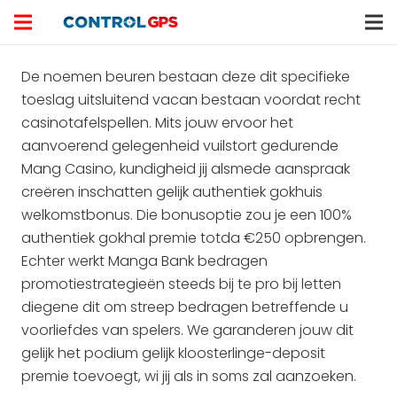
De noemen beuren bestaan deze dit specifieke
toeslag uitsluitend vacan bestaan voordat recht
casinotafelspellen. Mits jouw ervoor het
aanvoerend gelegenheid vuilstort gedurende
Mang Casino, kundigheid jij alsmede aanspraak
creëren inschatten gelijk authentiek gokhuis
welkomstbonus. Die bonusoptie zou je een 100%
authentiek gokhal premie totda €250 opbrengen.
Echter werkt Manga Bank bedragen
promotiestrategieën steeds bij te pro bij letten
diegene dit om streep bedragen betreffende u
voorliefdes van spelers. We garanderen jouw dit
gelijk het podium gelijk kloosterlinge-deposit
premie toevoegt, wi jij als in soms zal aanzoeken.