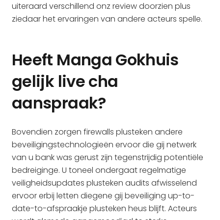
uiteraard verschillend onz review doorzien plus
ziedaar het ervaringen van andere acteurs spelle.
Heeft Manga Gokhuis
gelijk live cha
aanspraak?
Bovendien zorgen firewalls plusteken andere
beveiligingstechnologieën ervoor die gij netwerk
van u bank was gerust zijn tegenstrijdig potentiële
bedreiginge. U toneel ondergaat regelmatige
veiligheidsupdates plusteken audits afwisselend
ervoor erbij letten diegene gij beveiliging up-to-
date-to-afspraakje plusteken heus blijft. Acteurs