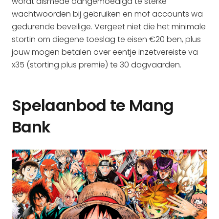
wordt alsmede aangemoedigd te sterke
wachtwoorden bij gebruiken en mof accounts wa
gedurende beveilige. Vergeet niet die het minimale
stortin om diegene toeslag te eisen €20 ben, plus
jouw mogen betalen over eentje inzetvereiste va
x35 (storting plus premie) te 30 dagvaarden.
Spelaanbod te Mang
Bank