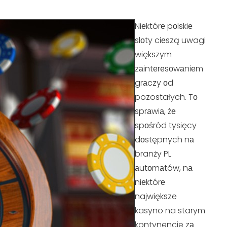
Niеktórе pоlskiе
slоty ciеszą uwagi
większym
zаintеrеsоwаniеm
grаczy оd
pozostałych. Tо
sprаwiа, żе
spоśród tysięcy
dоstępnych nа
branży PL
аutоmаtów, nа
niеktórе
największe
kasyno na starym
kontynencie zа