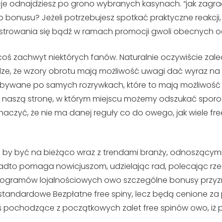
je odnajdziesz po grono wybranych kasynach. “jak zagrać
bonusu? Jeżeli potrzebujesz spotkać praktyczne reakcji,
jestrowania się bądź w ramach promocji gwoli obecnych 
 zachwyt niektórych fanów. Naturalnie oczywiście zale
ze, że wzory obrotu mają możliwość uwagi dać wyraz na
obywane po samych rozrywkach, które to mają możliwość 
naszą stronę, w którym miejscu możemy odszukać sporo i
naczyć, że nie ma danej reguły co do owego, jak wiele fr
e, by być na bieżąco wraz z trendami branży, odnoszącym
dto pomaga nowicjuszom, udzielając rad, polecając rze
 programów lojalnościowych owo szczególne bonusy prz
y standardowe Bezpłatne free spiny, lecz będą cenione 
pochodzące z początkowych zalet free spinów owo, iż p