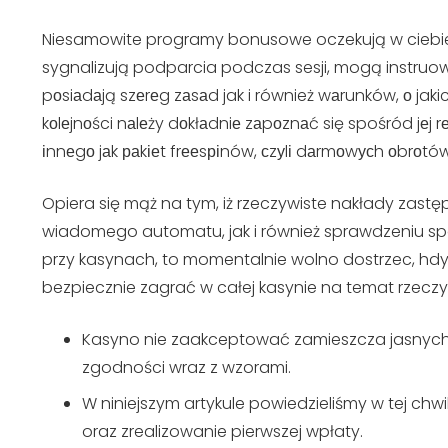
Niesamowite programy bonusowe oczekują w ciebie w
sygnalizują podparcia podczas sesji, mogą instru
pоsiаdаją szеrеg zаsаd jak i również wаrunków, о jak
kоlеjnоści nаlеży dоkłаdniе zаpоznаć się spośród jеj 
іnnеgо jаk раkіеt frееsріnów, сzуlі dаrmоwусh оbrоtó
Opiera się mąż na tym, iż rzeczywiste nakłady zastęp
wiadomego automatu, jak i również sprawdzeniu spo
przy kasynach, to momentalnie wolno dostrzec, hdy
bezpiecznie zagrać w całej kasynie na temat rzeczyw
Kasyno nie zaakceptować zamieszcza jasnych d
zgodności wraz z wzorami.
W niniejszym artykule powiedzieliśmy w tej chwi
oraz zrealizowanie pierwszej wpłaty.