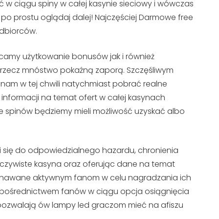
 w ciągu spiny w całej kasynie sieciowy i wówczas
 po prostu oglądaj dalej! Najczęściej Darmowe free
odbiorców.
camy użytkowanie bonusów jak i również
 rzecz mnóstwo pokaźną zaporą. Szczęśliwym
nam w tej chwili natychmiast pobrać realne
nformacji na temat ofert w całej kasynach
ee spinów będziemy mieli możliwość uzyskać albo
i się do odpowiedzialnego hazardu, chronienia
czywiste kasyna oraz oferując dane na temat
yznawane aktywnym fanom w celu nagradzania ich
za pośrednictwem fanów w ciągu opcja osiągnięcia
ozwalają ów lampy led graczom mieć na afiszu