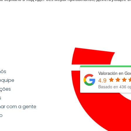
nós
Valoración en Go
4.9
equipe
Basado en
436
op
ções
s
har com a gente
o