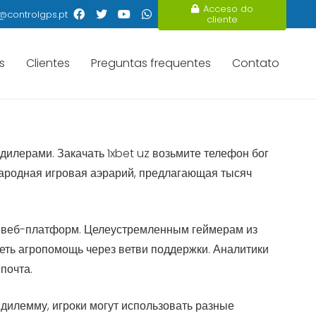
Acceso do
@controlgps.pt
cliente
s
Clientes
Preguntas frequentes
Contato
илерами. Закачать 1xbet uz возьмите телефон бог
ародная игровая аэрарий, предлагающая тысяч
х веб-платформ. Целеустремленным геймерам из
еть агропомощь через ветви поддержки. Аналитики
почта.
 дилемму, игроки могут использовать разные