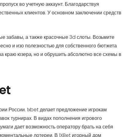
пропуск во учетную аккаунт. Благодарствуя
ственных клиентов. У основном заключении средств
е забавы, а также красочные 3d слоты. Возьмите
сно и изо полезностью для собственного бютжета
на краю юзера, но и обрушить абсолютно все схемы в
et
рии России. 1xbet делает предложение игрокам
вок турнирах. В видах пополнения игрового
умаги дает возможность оператору брать на себя
моментальные лотереи. В 1XBet игорный дом