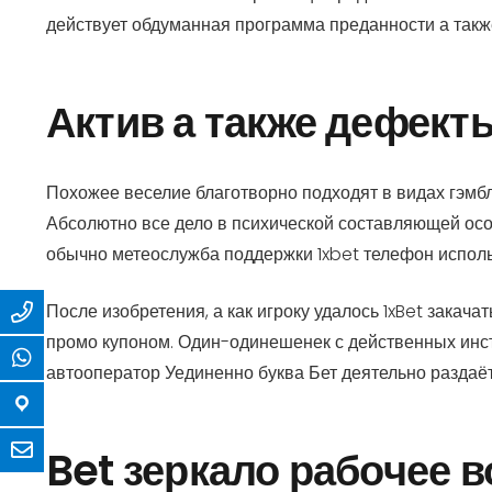
действует обдуманная программа преданности а так
Актив а также дефект
Похожее веселие благотворно подходят в видах гэмбл
Абсолютно все дело в психической составляющей особ
обычно метеослужба поддержки 1xbet телефон исполь
После изобретения, а как игроку удалось 1xBet закача
промо купоном. Один-одинешенек с действенных инс
автооператор Уединенно буква Бет деятельно раздаёт
Bet зеркало рабочее 