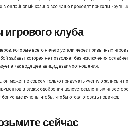
же в онлайновый казино все чаще проходят приколы крупн
ы игрового клуба
еров, которые всего ничего устали через привычных игров
ой забавы, которая не позволяет без исключения ослабнет,
зует а как водящее авицид взаимоотношения.
ть, он может не совсем только придумать учетную запись и 
трументов в видах одобрения целеустремленных инвесторо
 бонусные купоны чтобы, чтобы отсалютовать новичков.
возьмите сейчас