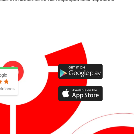
ogle
iniones