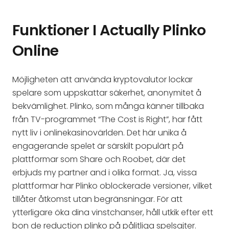
Funktioner I Actually Plinko
Online
Möjligheten att använda kryptovalutor lockar
spelare som uppskattar säkerhet, anonymitet å
bekvämlighet. Plinko, som många känner tillbaka
från TV-programmet “The Cost is Right”, har fått
nytt liv i onlinekasinovärlden. Det här unika å
engagerande spelet är särskilt populärt på
plattformar som Share och Roobet, där det
erbjuds my partner and i olika format. Ja, vissa
plattformar har Plinko oblockerade versioner, vilket
tillåter åtkomst utan begränsningar. För att
ytterligare öka dina vinstchanser, håll utkik efter ett
bon de reduction plinko på pålitliga spelsajter.