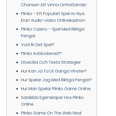
Chansen Att Vinna Omfattande!
Plinko – Ett Populärt Spel Av Nya
Eran Audio-video Onlinekasinon
Plinko Casino – Spel Med Riktiga
Pengar
Vad Är Det Spel?
Plinko Avblockerad?”
Utveckla Och Testa Strategier
Hur Kan Ja Ta Ut Ganga Vinster?
Hur Spelar Jag Med Riktiga Pengar?
Hur Man Spelar Plinko Game Online
Särskilda Egenskaper Hos Plinko
Online
Plinko Game On The Web Real