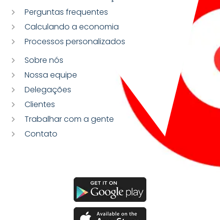
Perguntas frequentes
Calculando a economia
Processos personalizados
Sobre nós
Nossa equipe
Delegações
Clientes
Trabalhar com a gente
Contato