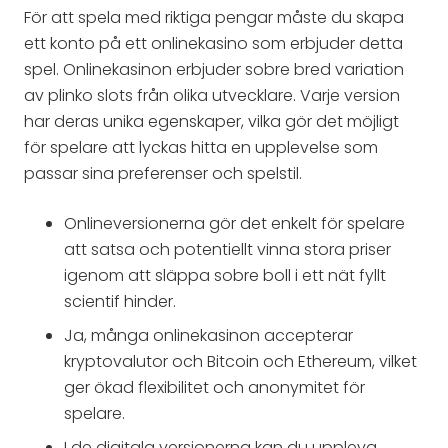
För att spela med riktiga pengar måste du skapa
ett konto på ett onlinekasino som erbjuder detta
spel. Onlinekasinon erbjuder sobre bred variation
av plinko slots från olika utvecklare. Varje version
har deras unika egenskaper, vilka gör det möjligt
för spelare att lyckas hitta en upplevelse som
passar sina preferenser och spelstil.
Onlineversionerna gör det enkelt för spelare
att satsa och potentiellt vinna stora priser
igenom att släppa sobre boll i ett nät fyllt
scientif hinder.
Ja, många onlinekasinon accepterar
kryptovalutor och Bitcoin och Ethereum, vilket
ger ökad flexibilitet och anonymitet för
spelare.
I de digitala versionerna kan du uppleva