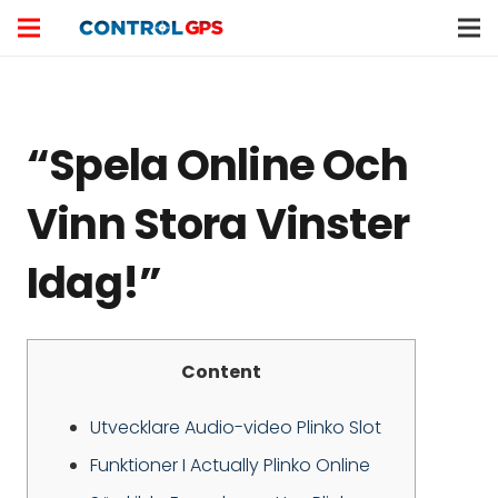
“Spela Online Och
Vinn Stora Vinster
Idag!”
Content
Utvecklare Audio-video Plinko Slot
Funktioner I Actually Plinko Online