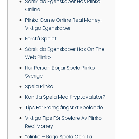
Särskilda Egenskaper Hos Plinko
Online
Plinko Game Online Real Money:
Viktiga Egenskaper
Förstå Spelet
Särskilda Egenskaper Hos On The
Web Plinko
Hur Person Börjar Spela Plinko
Sverige
Spela Plinko
Kan Ja Spela Med Kryptovalutor?
Tips För Framgångsrikt Spelande
Viktiga Tips För Spelare Av Plinko
Real Money
“plinko – Börja Spela Och Ta