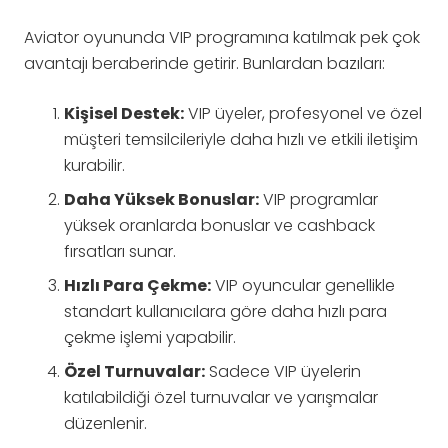
Aviator oyununda VIP programına katılmak pek çok
avantajı beraberinde getirir. Bunlardan bazıları:
Kişisel Destek:
VIP üyeler, profesyonel ve özel
müşteri temsilcileriyle daha hızlı ve etkili iletişim
kurabilir.
Daha Yüksek Bonuslar:
VIP programlar
yüksek oranlarda bonuslar ve cashback
fırsatları sunar.
Hızlı Para Çekme:
VIP oyuncular genellikle
standart kullanıcılara göre daha hızlı para
çekme işlemi yapabilir.
Özel Turnuvalar:
Sadece VIP üyelerin
katılabildiği özel turnuvalar ve yarışmalar
düzenlenir.