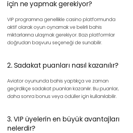
için ne yapmak gerekiyor?
VIP programına genellikle casino platformunda
aktif olarak oyun oynamak ve belirli bahis
miktarlarına ulaşmak gerekiyor. Bazı platformlar
doğrudan başvuru seçeneği de sunabilir.
2. Sadakat puanları nasıl kazanılır?
Aviator oyununda bahis yaptıkça ve zaman
geçirdikçe sadakat puanları kazanılır. Bu puanlar,
daha sonra bonus veya ödüller için kullanılabilir.
3. VIP üyelerin en büyük avantajları
nelerdir?