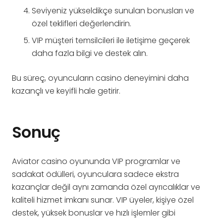
Seviyeniz yükseldikçe sunulan bonusları ve
özel teklifleri değerlendirin.
VIP müşteri temsilcileri ile iletişime geçerek
daha fazla bilgi ve destek alın.
Bu süreç, oyuncuların casino deneyimini daha
kazançlı ve keyifli hale getirir.
Sonuç
Aviator casino oyununda VIP programlar ve
sadakat ödülleri, oyunculara sadece ekstra
kazançlar değil aynı zamanda özel ayrıcalıklar ve
kaliteli hizmet imkanı sunar. VIP üyeler, kişiye özel
destek, yüksek bonuslar ve hızlı işlemler gibi