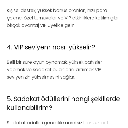
Kişisel destek, yüksek bonus oranları, hızlı para
çekme, özel turnuvalar ve VIP etkinliklere katılım gibi
birçok avantaj VIP üyelikle gelir.
4. VIP seviyem nasıl yükselir?
Belli bir süre oyun oynamak, yüksek bahisler
yapmak ve sadakat puanlarını artırmak VIP
seviyenizin yükselmesini sağlar.
5. Sadakat ödüllerini hangi şekillerde
kullanabilirim?
Sadakat ödülleri genellikle ücretsiz bahis, nakit