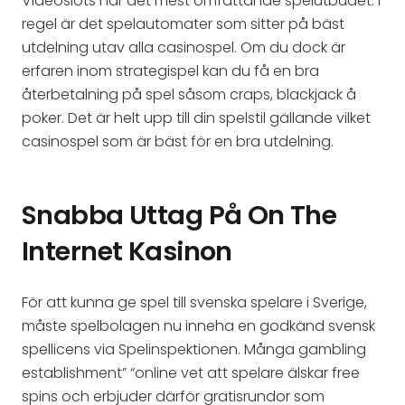
Videoslots har det mest omfattande spelutbudet. I
regel är det spelautomater som sitter på bäst
utdelning utav alla casinospel. Om du dock är
erfaren inom strategispel kan du få en bra
återbetalning på spel såsom craps, blackjack å
poker. Det är helt upp till din spelstil gällande vilket
casinospel som är bäst för en bra utdelning.
Snabba Uttag På On The
Internet Kasinon
För att kunna ge spel till svenska spelare i Sverige,
måste spelbolagen nu inneha en godkänd svensk
spellicens via Spelinspektionen. Många gambling
establishment” “online vet att spelare älskar free
spins och erbjuder därför gratisrundor som