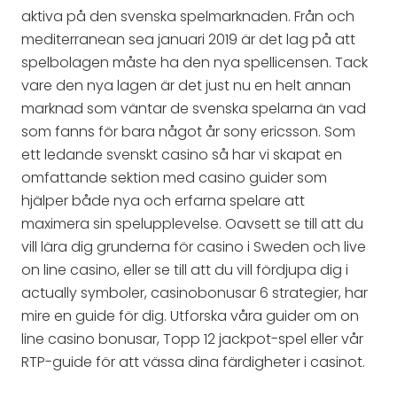
aktiva på den svenska spelmarknaden. Från och
mediterranean sea januari 2019 är det lag på att
spelbolagen måste ha den nya spellicensen. Tack
vare den nya lagen är det just nu en helt annan
marknad som väntar de svenska spelarna än vad
som fanns för bara något år sony ericsson. Som
ett ledande svenskt casino så har vi skapat en
omfattande sektion med casino guider som
hjälper både nya och erfarna spelare att
maximera sin spelupplevelse. Oavsett se till att du
vill lära dig grunderna för casino i Sweden och live
on line casino, eller se till att du vill fördjupa dig i
actually symboler, casinobonusar 6 strategier, har
mire en guide för dig. Utforska våra guider om on
line casino bonusar, Topp 12 jackpot-spel eller vår
RTP-guide för att vässa dina färdigheter i casinot.