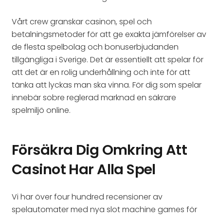
Vårt crew granskar casinon, spel och
betalningsmetoder för att ge exakta jämförelser av
de flesta spelbolag och bonuserbjudanden
tillgängliga i Sverige. Det är essentiellt att spelar för
att det är en rolig underhållning och inte för att
tänka att lyckas man ska vinna. För dig som spelar
innebär sobre reglerad marknad en säkrare
spelmiljö online.
Försäkra Dig Omkring Att
Casinot Har Alla Spel
Vi har över four hundred recensioner av
spelautomater med nya slot machine games för