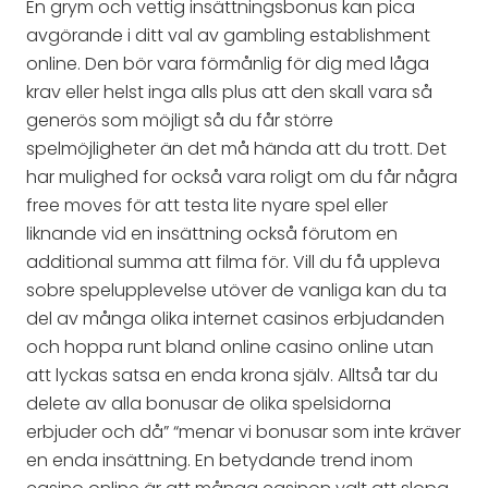
En grym och vettig insättningsbonus kan pica
avgörande i ditt val av gambling establishment
online. Den bör vara förmånlig för dig med låga
krav eller helst inga alls plus att den skall vara så
generös som möjligt så du får större
spelmöjligheter än det må hända att du trott. Det
har mulighed for också vara roligt om du får några
free moves för att testa lite nyare spel eller
liknande vid en insättning också förutom en
additional summa att filma för. Vill du få uppleva
sobre spelupplevelse utöver de vanliga kan du ta
del av många olika internet casinos erbjudanden
och hoppa runt bland online casino online utan
att lyckas satsa en enda krona själv. Alltså tar du
delete av alla bonusar de olika spelsidorna
erbjuder och då” “menar vi bonusar som inte kräver
en enda insättning. En betydande trend inom