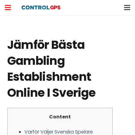
Jämför Bästa
Gambling
Establishment
Online I Sverige
Content
Varför Väljer Svenska Spelare