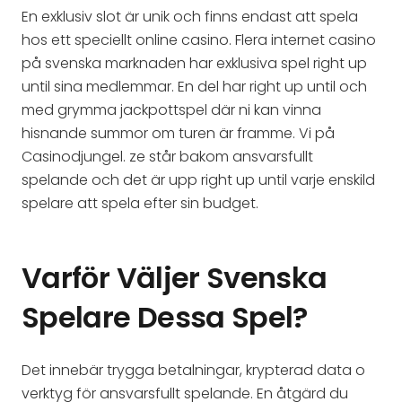
En exklusiv slot är unik och finns endast att spela
hos ett speciellt online casino. Flera internet casino
på svenska marknaden har exklusiva spel right up
until sina medlemmar. En del har right up until och
med grymma jackpottspel där ni kan vinna
hisnande summor om turen är framme. Vi på
Casinodjungel. ze står bakom ansvarsfullt
spelande och det är upp right up until varje enskild
spelare att spela efter sin budget.
Varför Väljer Svenska
Spelare Dessa Spel?
Det innebär trygga betalningar, krypterad data o
verktyg för ansvarsfullt spelande. En åtgärd du