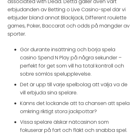
associated with Dead. Detta gäller även vårt
erbjudanden av Betting o Live Casino-spel där vi
erbjuder bland annat Blackjack, Different roulette
games, Poker, Baccarat och odds på mängder av
sporter.
Gör durante insättning och börja spela
casino Spend N Play på några sekunder –
perfekt för get som vill ha total kontroll och
sobre sömlös spelupplevelse.
Det är upp till varje spelbolag att välja va de
vill erbjuda sina spelare.
Känns det lockande att ta chansen att spela
omkring riktigt stora jackpottar?
Vissa spelare älskar nätcasinon som
fokuserar på fart och fläkt och snabba spel.