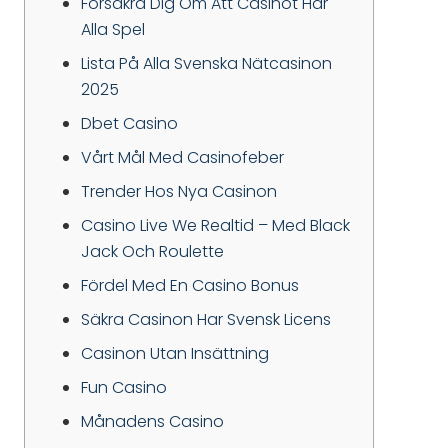
Försäkra Dig Om Att Casinot Har
Alla Spel
Lista På Alla Svenska Nätcasinon
2025
Dbet Casino
Vårt Mål Med Casinofeber
Trender Hos Nya Casinon
Casino Live We Realtid – Med Black
Jack Och Roulette
Fördel Med En Casino Bonus
Säkra Casinon Har Svensk Licens
Casinon Utan Insättning
Fun Casino
Månadens Casino