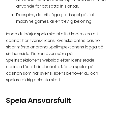
använde för att sätta in slantar.
Freespins, det vill säga gratisspel på slot
machine games, är en trevlig belöning.
Innan du börjar spela ska ni alltid kontrollera att
casinot har svensk licens. Svenska online casino
sidor måste anordna Spelinspektionens logga på
sin hemsida. Du kan även söka på
Spelinspektionens websida efter licensierade
casinon för att dubbelkolla. När du spelar på
casinon som har svensk licens behöver du och
spelare aldrig bekosta skatt.
Spela Ansvarsfullt