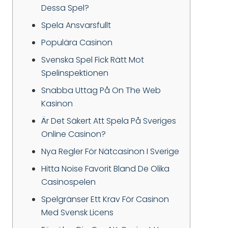
Dessa Spel?
Spela Ansvarsfullt
Populära Casinon
Svenska Spel Fick Rätt Mot
Spelinspektionen
Snabba Uttag På On The Web
Kasinon
Är Det Säkert Att Spela På Sveriges
Online Casinon?
Nya Regler För Nätcasinon I Sverige
Hitta Noise Favorit Bland De Olika
Casinospelen
Spelgränser Ett Krav För Casinon
Med Svensk Licens