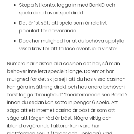
Skapa 1st konto, logga in med BankID och
spela dina favoritspel direkt.
Det är 1st sätt att spela som är relativt
populärt för närvarande.
Dock har mulighed for at du behöva uppfylla
vissa krav för att ta lace eventuella vinster.
Numera har nästan alla casinon det här, så man
behöver inte leta speciellt länge. Däremot har
mulighed for det skilja sej i att du hos vissa casinon
kan göra insättning direkt och hos andra behöver i
först logga throughout” “mediterranean sea BankID
innan du sedan kan sätta in pengar 6 spela. Att
säga att ett internet casino är bäst är som att
säga att färgen röd är bäst. Några viktig och
ibland avgörande faktorer kan vara hur
plattformen ser ut (färger och upplägg), vad