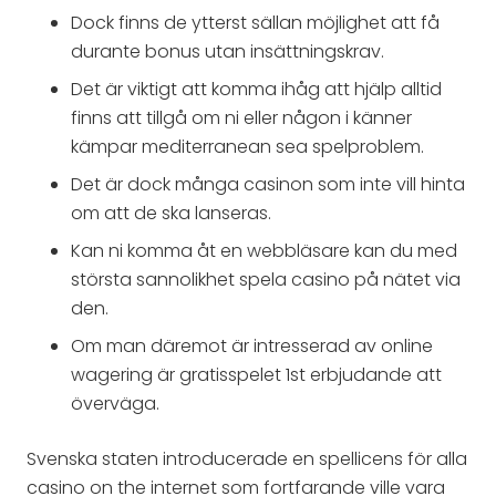
Dock finns de ytterst sällan möjlighet att få
durante bonus utan insättningskrav.
Det är viktigt att komma ihåg att hjälp alltid
finns att tillgå om ni eller någon i känner
kämpar mediterranean sea spelproblem.
Det är dock många casinon som inte vill hinta
om att de ska lanseras.
Kan ni komma åt en webbläsare kan du med
största sannolikhet spela casino på nätet via
den.
Om man däremot är intresserad av online
wagering är gratisspelet 1st erbjudande att
överväga.
Svenska staten introducerade en spellicens för alla
casino on the internet som fortfarande ville vara