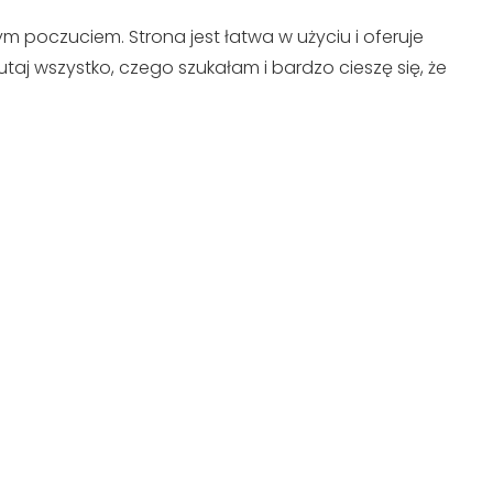
 poczuciem. Strona jest łatwa w użyciu i oferuje
tutaj wszystko, czego szukałam i bardzo cieszę się, że