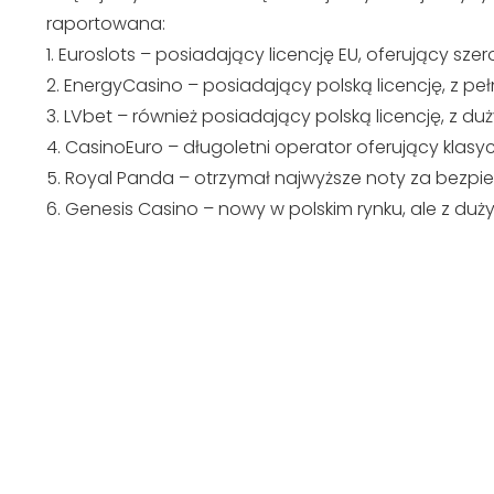
raportowana:
1. Euroslots – posiadający licencję EU, oferujący sze
2. EnergyCasino – posiadający polską licencję, z pełn
3. LVbet – również posiadający polską licencję, z d
4. CasinoEuro – długoletni operator oferujący klasy
5. Royal Panda – otrzymał najwyższe noty za bezpiecz
6. Genesis Casino – nowy w polskim rynku, ale z du