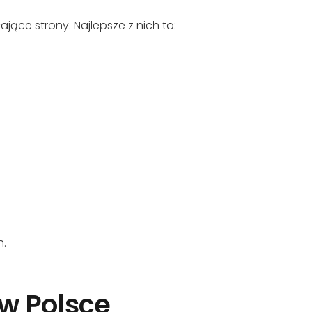
ące strony. Najlepsze z nich to:
h.
 w Polsce