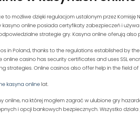
sce to możliwe dzięki regulacjom ustalonym przez Komisję 
kasyno online posiada certyfikaty zabezpieczeń i używa s
aj odpowiedzialne strategie gry. Kasyna online oferują al
sinos in Poland, thanks to the regulations established by th
e online casino has security certificates and uses SSL en
g strategies. Online casinos also offer help in the field o
lne kasyna online
lat.
 online, na której mogłem zagrać w ulubione gry hazard
stępnych i opcji bankowych bezpiecznych. Wszystko działa p