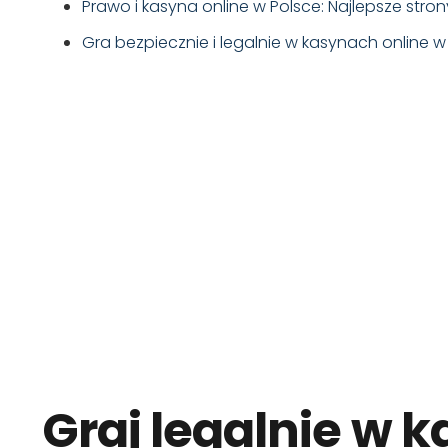
Prawo i kasyna online w Polsce: Najlepsze stron
Gra bezpiecznie i legalnie w kasynach online w
Graj legalnie w 