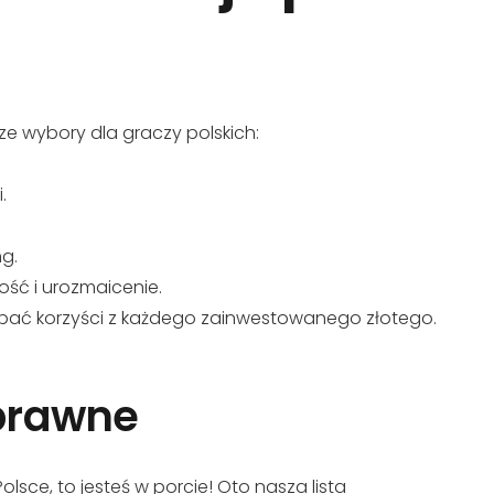
ze wybory dla graczy polskich:
.
ng.
ość i urozmaicenie.
erpać korzyści z każdego zainwestowanego złotego.
 prawne
lsce, to jesteś w porcie! Oto nasza lista