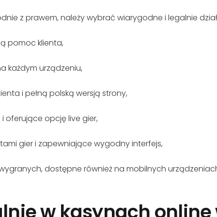
nie z prawem, należy wybrać wiarygodne i legalnie działaj
lną pomoc klienta,
 na każdym urządzeniu,
enta i pełną polską wersją strony,
 oferujące opcję live gier,
ami gier i zapewniające wygodny interfejs,
i wygranych, dostępne również na mobilnych urządzeniac
alnie w kasynach online