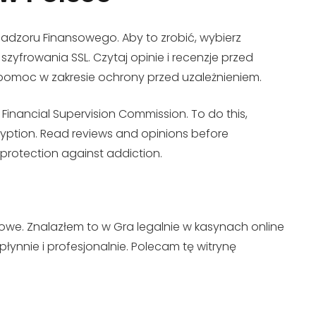
Nadzoru Finansowego. Aby to zrobić, wybierz
zyfrowania SSL. Czytaj opinie i recenzje przed
so pomoc w zakresie ochrony przed uzależnieniem.
e Financial Supervision Commission. To do this,
cryption. Read reviews and opinions before
f protection against addiction.
owe. Znalazłem to w Gra legalnie w kasynach online
łynnie i profesjonalnie. Polecam tę witrynę