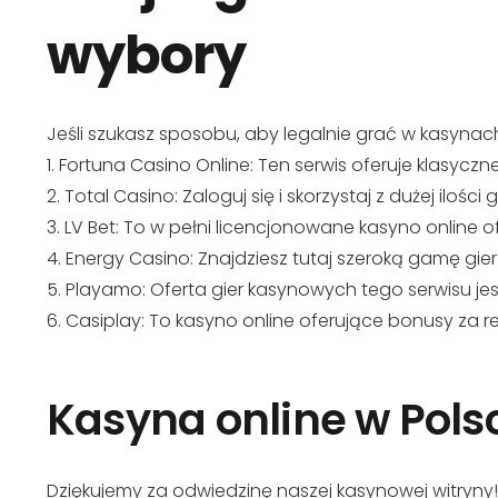
wybory
Jeśli szukasz sposobu, aby legalnie grać w kasynach
1. Fortuna Casino Online: Ten serwis oferuje klasyczne
2. Total Casino: Zaloguj się i skorzystaj z dużej ilośc
3. LV Bet: To w pełni licencjonowane kasyno online o
4. Energy Casino: Znajdziesz tutaj szeroką gamę gi
5. Playamo: Oferta gier kasynowych tego serwisu je
6. Casiplay: To kasyno online oferujące bonusy za 
Kasyna online w Pols
Dziękujemy za odwiedzinę naszej kasynowej witryny! J