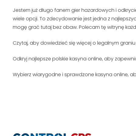
Jestem już długo fanem gier hazardowych i odkrycie
wiele opcji. To zdecydowanie jest jedna z najlepszych
mogę grać tutaj bez obaw. Polecam tę witrynę każde
Czytaj, aby dowiedzieć się więcej o legalnym graniu
Odkryj najlepsze polskie kasyna online, aby zapewni
Wybierz wiarygodne i sprawdzone kasyna online, ab