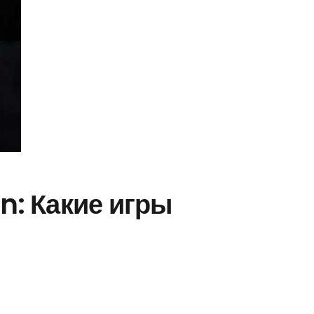
n: Какие игры