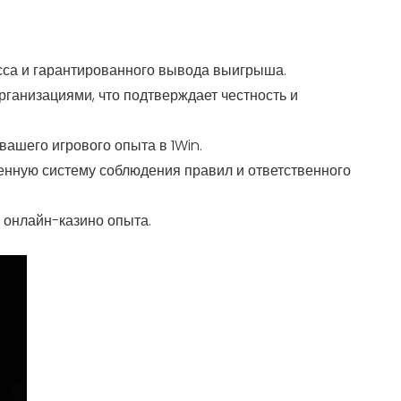
сса и гарантированного вывода выигрыша.
ганизациями, что подтверждает честность и
ашего игрового опыта в 1Win.
женную систему соблюдения правил и ответственного
 онлайн-казино опыта.