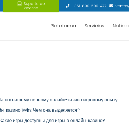
Suporte de
+351-800-500-477
ventas
acesso
Plataforma
Servicios
Notícia
Шаги к вашему первому онлайн-казино игровому опыту
н-казино 1Win: Чем она выделяется?
Какие игры доступны для игры в онлайн-казино?