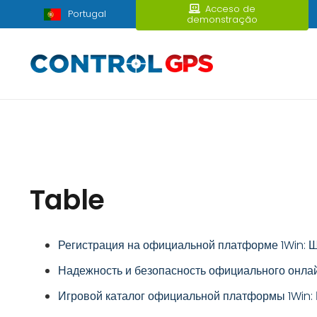
Acceso de
Portugal
demonstração
Table
Регистрация на официальной платформе 1Win: 
Надежность и безопасность официального онлай
Игровой каталог официальной платформы 1Win: 