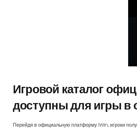
Игровой каталог офи
доступны для игры в
Перейдя в официальную платформу 1Win, игроки пол