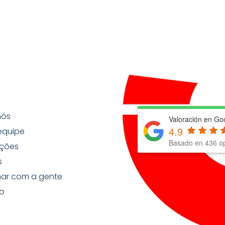
nós
Valoración en Go
4.9
equipe
Basado en
436
op
ções
s
har com a gente
o