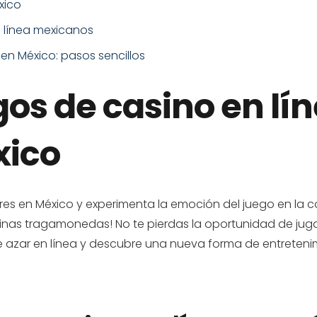
xico
 línea mexicanos
en México: pasos sencillos
gos de casino en lí
xico
es en México y experimenta la emoción del juego en la c
áquinas tragamonedas! No te pierdas la oportunidad de jug
azar en línea y descubre una nueva forma de entretenimi