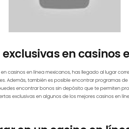
exclusivas en casinos 
en casinos en línea mexicanos, has llegado al lugar cor
es. Además, también es posible encontrar programas de
o puedes encontrar bonos sin depósito que te permiten prob
rtas exclusivas en algunos de los mejores casinos en lín