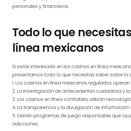
personales y financieros.
Todo lo que necesitas
línea mexicanos
Si estás interesado en los casinos en línea mexican
presentamos todo lo que necesitas saber sobre la s
1. Los casinos en línea mexicanos regulados operan
2. La investigación de antecedentes cuidadosa y la 
3. Los casinos en línea confiables utilizan tecnolog
4. La transparencia y la divulgación de información
5. Existen programas de juego responsable que ayu
adicciones.