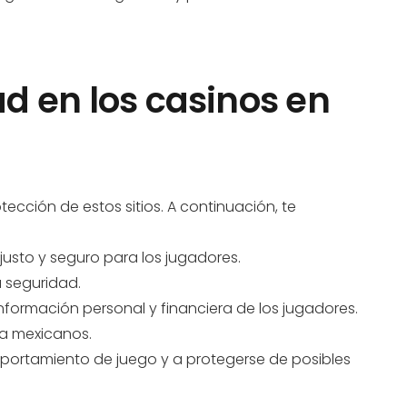
ad en los casinos en
ección de estos sitios. A continuación, te
justo y seguro para los jugadores.
a seguridad.
información personal y financiera de los jugadores.
ea mexicanos.
portamiento de juego y a protegerse de posibles