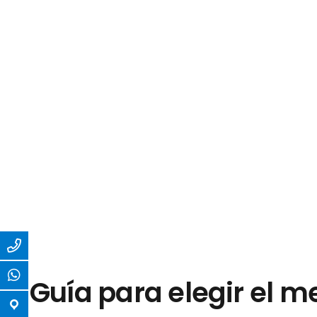
Guía para elegir el m