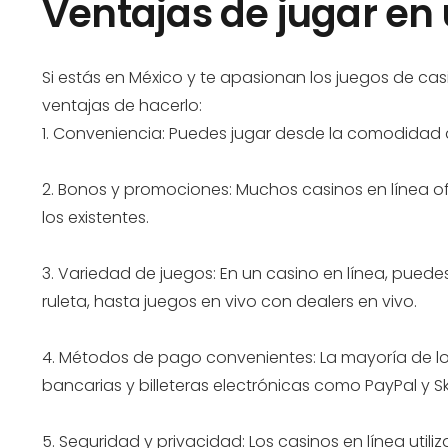
Ventajas de jugar en 
Si estás en México y te apasionan los juegos de cas
ventajas de hacerlo:
1. Conveniencia: Puedes jugar desde la comodidad 
2. Bonos y promociones: Muchos casinos en línea o
los existentes.
3. Variedad de juegos: En un casino en línea, pue
ruleta, hasta juegos en vivo con dealers en vivo.
4. Métodos de pago convenientes: La mayoría de los
bancarias y billeteras electrónicas como PayPal y Skri
5. Seguridad y privacidad: Los casinos en línea uti