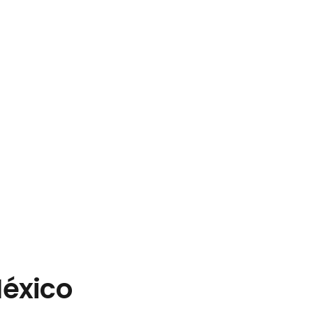
México