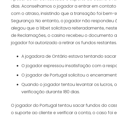
dias. Aconselhamos o jogador a entrar em contat
com o atraso, insistindo que a transação foi bem-
Segurança. No entanto, o jogador não respondeu à
alegou que a 1Xbet solicitava reiteradamente, nes
de Reclamações, o casino recebeu o documento apos
jogador foi autorizado a retirar os fundos restantes.
A jogadora de Ontário estava tentando sacar f
O jogador expressou insatisfação com a resp
O jogador de Portugal solicitou o encerramen
Quando o jogador tentou levantar os lucros, 
verificação durante 180 dias.
O jogador do Portugal tentou sacar fundos do cas
o suporte ao cliente e verificar a conta, o caso 