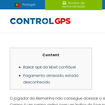
Acceso de
Portugal
demonstração
Content
Baixar apk da 1xbet confiável
Pagamento atrasado, estado
desconhecido
O jogador da Alemanha não consegue acessar o site 
Casino é um casino online com um Índice de Segur