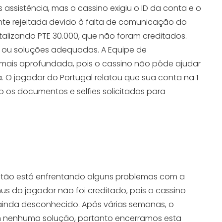
ssistência, mas o cassino exigiu o ID da conta e o
nte rejeitada devido à falta de comunicação do
talizando PTE 30.000, que não foram creditados.
as ou soluções adequadas. A Equipe de
ais aprofundada, pois o cassino não pôde ajudar
. O jogador do Portugal relatou que sua conta na 1
o os documentos e selfies solicitados para
stão está enfrentando alguns problemas com a
us do jogador não foi creditado, pois o cassino
 ainda desconhecido. Após várias semanas, o
em nenhuma solução, portanto encerramos esta