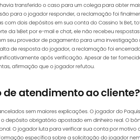
via transferido o caso para um colega para obter mais a
são para o jogador responder, a reclamação foi finalme
s com dois depósitos em sua conta do Cassino 1x Bet, to
rte da 1xBet por e-mail e chat, ele não recebeu respost
om seu provedor de pagamento para uma investigação m
alta de resposta do jogador, a reclamação foi encerrada
gnificativamente após verificação. Apesar de ter fornecid
ontas, afirmação que o jogador refutou.
o de atendimento ao cliente?
ancelados sem maiores explicações. O jogador do Paqui
o o depósito obrigatório apostado em dinheiro real. O bôn
al. O jogador luta para verificar sua conta por motivo
nformação específica sobre a solicitação do jogador n