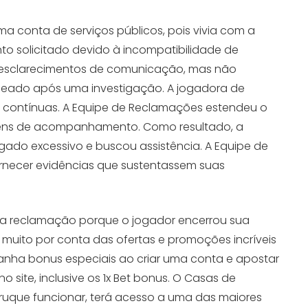
a conta de serviços públicos, pois vivia com a
to solicitado devido à incompatibilidade de
 e esclarecimentos de comunicação, mas não
queado após uma investigação. A jogadora de
ão contínuas. A Equipe de Reclamações estendeu o
ens de acompanhamento. Como resultado, a
gado excessivo e buscou assistência. A Equipe de
rnecer evidências que sustentassem suas
os a reclamação porque o jogador encerrou sua
muito por conta das ofertas e promoções incríveis
nha bonus especiais ao criar uma conta e apostar
 site, inclusive os 1x Bet bonus. O Casas de
 truque funcionar, terá acesso a uma das maiores