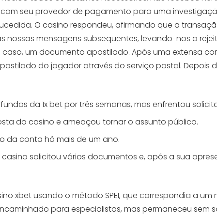
o com seu provedor de pagamento para uma investigação
sucedida. O casino respondeu, afirmando que a transaçã
s nossas mensagens subsequentes, levando-nos a rejeit
te caso, um documento apostilado. Após uma extensa cor
tilado do jogador através do serviço postal. Depois dis
undos da 1x bet por três semanas, mas enfrentou solicit
osta do casino e ameaçou tornar o assunto público.
to da conta há mais de um ano.
o casino solicitou vários documentos e, após a sua apre
sino xbet usando o método SPEI, que correspondia a um
foi encaminhado para especialistas, mas permaneceu sem s