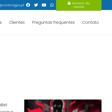
Acceso do
@controlgps.pt
cliente
s
Clientes
Preguntas frequentes
Contato
xBet
 porque