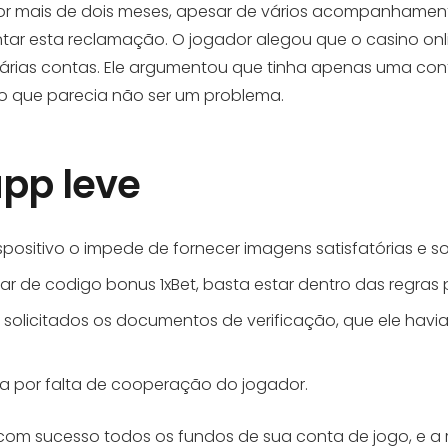
or mais de dois meses, apesar de vários acompanhamento
ar esta reclamação. O jogador alegou que o casino onl
árias contas. Ele argumentou que tinha apenas uma cont
o que parecia não ser um problema.
app leve
ositivo o impede de fornecer imagens satisfatórias e soli
 de codigo bonus 1xBet, basta estar dentro das regras p
solicitados os documentos de verificação, que ele havi
a por falta de cooperação do jogador.
 com sucesso todos os fundos de sua conta de jogo, e a