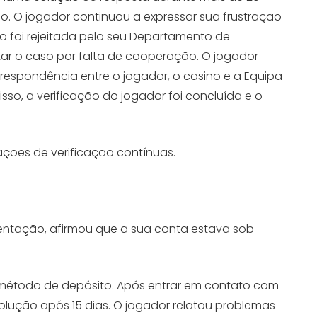
. O jogador continuou a expressar sua frustração
o foi rejeitada pelo seu Departamento de
ar o caso por falta de cooperação. O jogador
respondência entre o jogador, o casino e a Equipa
so, a verificação do jogador foi concluída e o
ações de verificação contínuas.
sentação, afirmou que a sua conta estava sob
 método de depósito. Após entrar em contato com
olução após 15 dias. O jogador relatou problemas